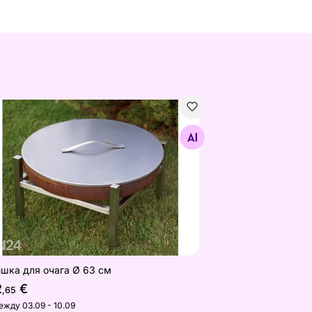
шка для очага Ø 63 см
Найдите похожие
шка для очага Ø 63 см
2
€
,65
ежду 03.09 - 10.09