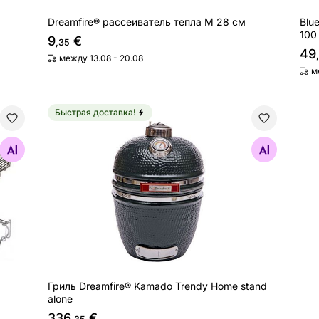
Dreamfire® рассеиватель тепла M 28 см
Blu
100
9
€
,35
49
между 13.08 - 20.08
м
Быстрая доставка!
Гриль Dreamfire® Kamado Trendy Home stand al
Найдите похожие
Гриль Dreamfire® Kamado Trendy Home stand
alone
336
€