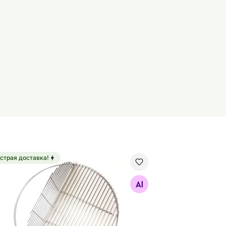
страя доставка!
етка для гриля Dreamfire® Classic S Ø 32,5 см
Найдите похожие