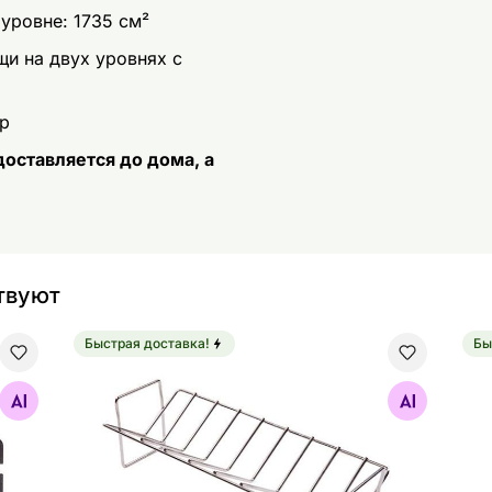
уровне: 1735 см²
и на двух уровнях с
р
оставляется до дома, а
твуют
Быстрая доставка!
Бы
я Bluetooth-термометра
Dreamfire® решетка для ребер Classic
Реш
Найдите похожие