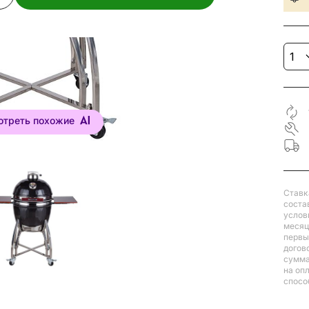
отреть похожие
Ставк
соста
услов
месяц
первый
догов
сумма
на оп
спосо