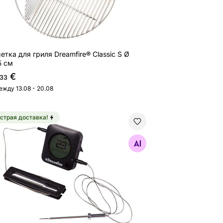
етка для гриля Dreamfire® Classic S Ø
5 см
€
,33
ежду 13.08 - 20.08
страя доставка!
etooth-термометр Dreamfire® Meatspotter 100 с 2 зондам
Найдите похожие