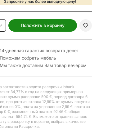
Запросите у нас более выгодную цену!
Положить в корзину
14-дневная гарантия возврата денег
Поможем собрать мебель
Мы также доставим Вам товар вечером
а затратности кредита рассрочки Inbank
вляет 34,77% в год на следующих примерных
иях: сумма рассрочки 500 €, период договора 6
ев, процентная ставка 12,99% от суммы покупки,
 взнос 0%, плата за управление 2,99 €, плата за
ор 0 €, ежемесячный платеж 92,46 €, общая
 выплат 554,74 €. Вы можете отправить запрос
лату в рассрочку в корзине, выбрав в качестве
ба оплаты Рассрочка.