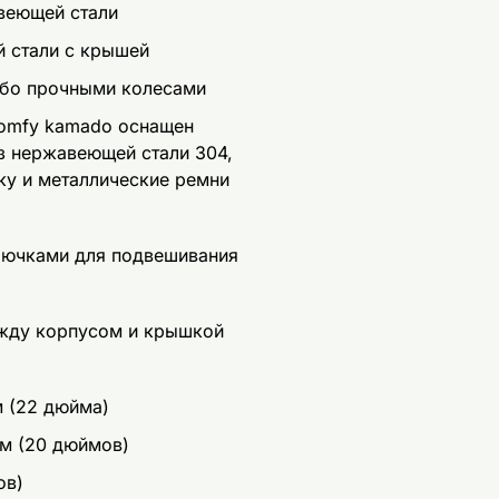
веющей стали
й стали с крышей
обо прочными колесами
Comfy kamado оснащен
з нержавеющей стали 304,
ку и металлические ремни
я
рючками для подвешивания
жду корпусом и крышкой
м (22 дюйма)
см (20 дюймов)
ов)