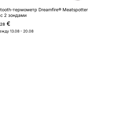
etooth-термометр Dreamfire® Meatspotter
 с 2 зондами
€
,28
ежду 13.08 - 20.08
one