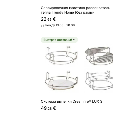
Сервировочная пластина рассеиватель
тепла Trendy Home (без рамы)
22
€
,65
между 13.08 - 20.08
Быстрая доставка!
Система выпечки Dreamfire® LUX S
Найдите похожие
Система выпечки Dreamfire® LUX S
49
€
,28