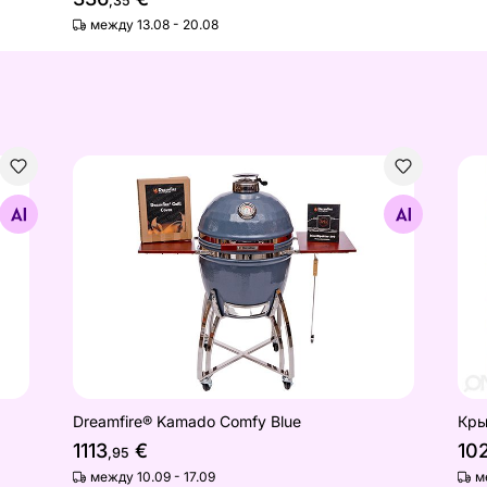
,35
между 13.08 - 20.08
Dreamfire® Kamado Comfy Blue
Кры
Найдите похожие
Кры
Dreamfire® Kamado Comfy Blue
10
1113
€
,95
м
между 10.09 - 17.09