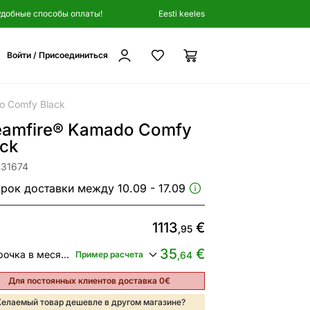
удобные способы оплаты!
Eesti keeles
Войти / Присоединиться
o Comfy Black
eamfire® Kamado Comfy
ack
431674
рок доставки между 10.09 - 17.09
1113
€
,95
35
€
Рассрочка в месяц от
Пример расчета
,64
Для постоянных клиентов доставка 0€
елаемый товар дешевле в другом магазине?