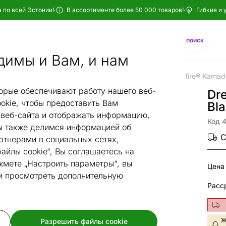
 по всей Эстонии!
·
В ассортименте более 50 000 товаров!
·
Гибкие и 
Найти
AI-поиск
димы и Вам, и нам
а
Грили и очаги для костра
Угольные грили
Dreamfire® Kamad
/
/
/
орые обеспечивают работу нашего веб-
Dr
okie, чтобы предоставить Вам
Bl
веб-сайта и отображать информацию,
Код 
 также делимся информацией об
С
ртнерами в социальных сетях,
айлы cookie“, Вы соглашаетесь на
жмете „Настроить параметры“, вы
Цена
 и просмотреть дополнительную
Ж
Разрешить файлы cookie