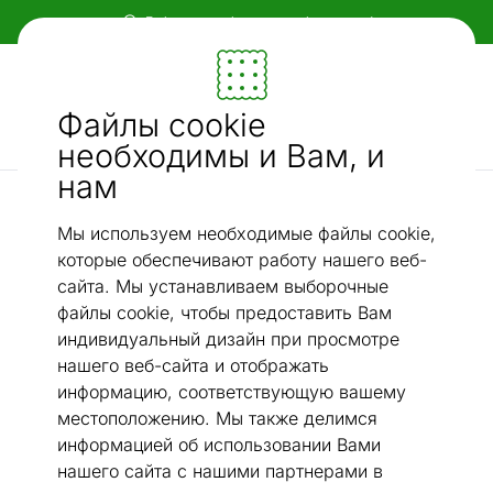
Гибкие и удобные способы оплаты!
Мебель и убранство - ON24
Файлы cookie
Ищи...
AI-поиск
необходимы и Вам, и
нам
Моторные кровати
Кровать моторная Hypnos Mars 120x200 cm
/
Мы используем необходимые файлы cookie,
которые обеспечивают работу нашего веб-
сайта. Мы устанавливаем выборочные
файлы cookie, чтобы предоставить Вам
индивидуальный дизайн при просмотре
нашего веб-сайта и отображать
информацию, соответствующую вашему
местоположению. Мы также делимся
информацией об использовании Вами
нашего сайта с нашими партнерами в