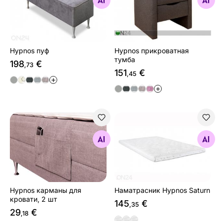
Найдите похожие
Найдите похожие
Hypnos пуф
Hypnos прикроватная
тумба
198
€
,73
151
€
,45
+
+
Hypnos карманы для кровати, 2 шт
Наматрасник Hypnos Satur
Найдите похожие
Найдите похожие
Hypnos карманы для
Наматрасник Hypnos Saturn
кровати, 2 шт
145
€
,35
29
€
,18