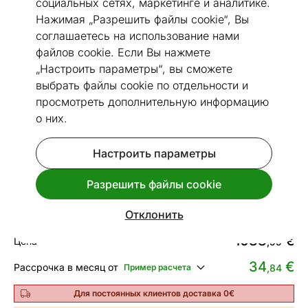
социальных сетях, маркетинге и аналитике.
Нажимая „Разрешить файлы cookie“, Вы
соглашаетесь на использование нами
файлов cookie. Если Вы нажмете
„Настроить параметры“, вы сможете
Перейти к слайду 1
Перейти к слайду 2
Перейти к слайду 3
выбрать файлы cookie по отдельности и
Размеры
Посмотреть похожие
просмотреть дополнительную информацию
о них.
Кровать моторная Hypnos Mars
Настроить параметры
120x200 cm
Код 125554
Разрешить файлы cookie
Спроси срок доставки.
Отклонить
1088
€
Цена
,99
34
€
Рассрочка в месяц от
Пример расчета
,84
Для постоянных клиентов доставка 0€