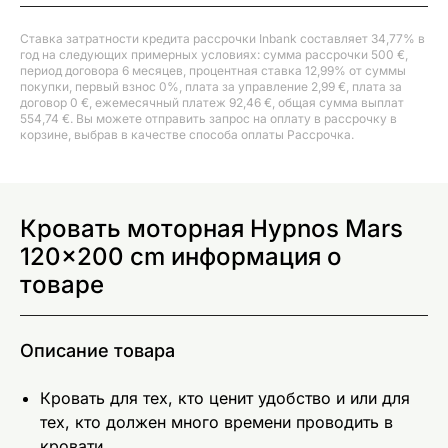
Ставка затратности кредита рассрочки Inbank составляет 34,77% в
год на следующих примерных условиях: сумма рассрочки 500 €,
период договора 6 месяцев, процентная ставка 12,99% от суммы
покупки, первый взнос 0%, плата за управление 2,99 €, плата за
договор 0 €, ежемесячный платеж 92,46 €, общая сумма выплат
554,74 €. Вы можете отправить запрос на оплату в рассрочку в
корзине, выбрав в качестве способа оплаты Рассрочка.
Кровать моторная Hypnos Mars
120x200 cm информация о
товаре
Описание товара
Кровать для тех, кто ценит удобство и или для
тех, кто должен много времени проводить в
кровати