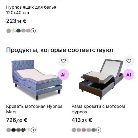
Hypnos ящик для белья
120x40 cm
223
€
,14
+
Продукты, которые соответствуют
Кровать моторная Hypnos Mars
Рама кровати с мотором H
Найдите похожие
Найдите похожие
Кровать моторная Hypnos
Рама кровати с мотором
Mars
Hypnos
726
€
413
€
,00
,33
+
+