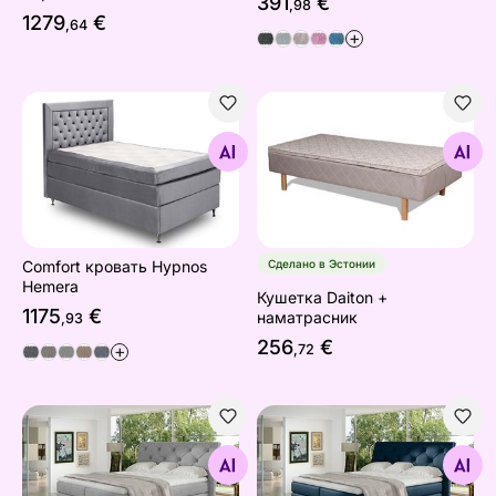
391
€
,98
1279
€
,64
+
Comfort кровать Hypnos Hemera
Кушетка Daiton + наматрас
Найдите похожие
Найдите похожие
Comfort кровать Hypnos
Сделано в Эстонии
Hemera
Кушетка Daiton +
1175
€
наматрасник
,93
256
€
+
,72
Континентальная кровать с ящиком Mirabel
Континентальная кровать с
Найдите похожие
Найдите похожие