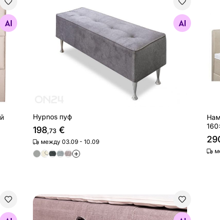
бивкой Mosaiik 166x120x10 cm
Hypnos пуф
Нам
Найдите похожие
Hypnos пуф
ой
Нам
160
198
€
,73
29
между 03.09 - 10.09
м
+
Hypnos карманы для кровати, 2 шт
Нам