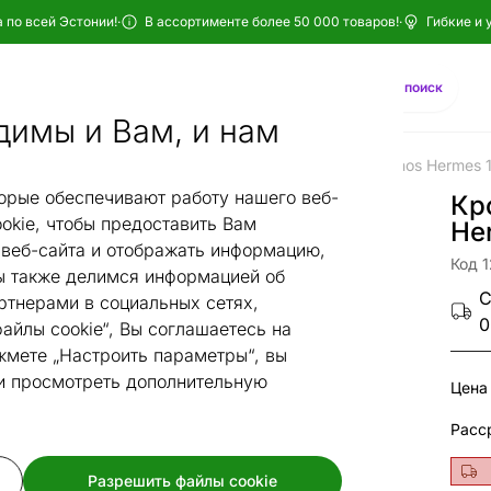
 по всей Эстонии!
·
В ассортименте более 50 000 товаров!
·
Гибкие и 
Найти
AI-поиск
димы и Вам, и нам
ровати
Моторные кровати
Кровать моторная Hypnos Hermes 
/
/
орые обеспечивают работу нашего веб-
Кр
okie, чтобы предоставить Вам
He
веб-сайта и отображать информацию,
Код 
 также делимся информацией об
С
ртнерами в социальных сетях,
0
айлы cookie“, Вы соглашаетесь на
жмете „Настроить параметры“, вы
 и просмотреть дополнительную
Цена
Разрешить файлы cookie