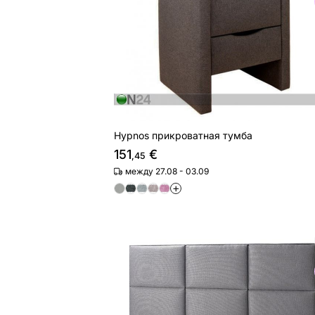
Найдите похожие
Hypnos прикроватная тумба
151
€
,45
между 27.08 - 03.09
+
Hypnos изголовье кровати с тексти
Найдите похожие