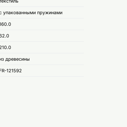
текстиль
с упакованными пружинами
160.0
62.0
210.0
из древесины
FR-121592