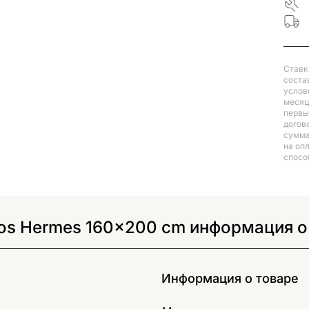
Ставк
соста
услов
месяц
первый
догов
сумма
на оп
спосо
os Hermes 160x200 cm информация о
Информация о товаре