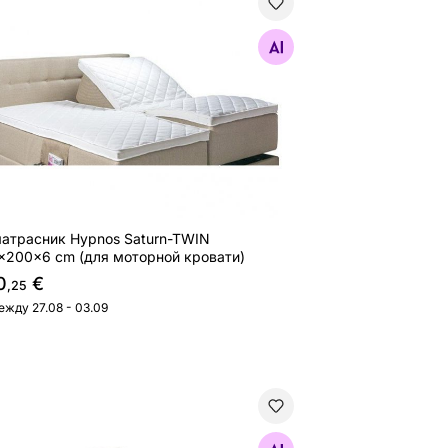
атрасник Hypnos Saturn-TWIN 160x200x6 cm (для мото
Найдите похожие
атрасник Hypnos Saturn-TWIN
x200x6 cm (для моторной кровати)
0
€
,25
ежду 27.08 - 03.09
атрасник Hypnos Jupiter Butterfly для моторной кровати