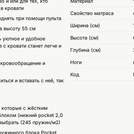
о и или для тех, кто
Материал
в кровати
Свойство матраса
однять при помощи пульта
Ширина (см)
а высоту 55 см
Высота (см)
ь уютное и удобное
 с кровати станет легче и
Глубина (см)
Ноги
 кровообращение и
Код
ься и вставать с неё, так
 которые с жёстким
локом (нижний pocket 2,0
 выбрать (245 пружин/м2)
ружинного блока Pocket