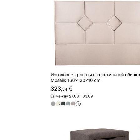
Изголовье кровати с текстильной о
Найдите похожие
Изголовье кровати с текстильной обивк
Mosaiik 166x120x10 cm
323
€
,34
между 27.08 - 03.09
+
Hypnos прикроватная тумба