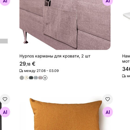
Найдите похожие
Hypnos карманы для кровати, 2 шт
Нам
мот
29
€
,18
34
между 27.08 - 03.09
м
+
льной обивкой Chess 166x120x10 cm
Декоративная подушка Hypnos 50x60 cm
Найдите похожие