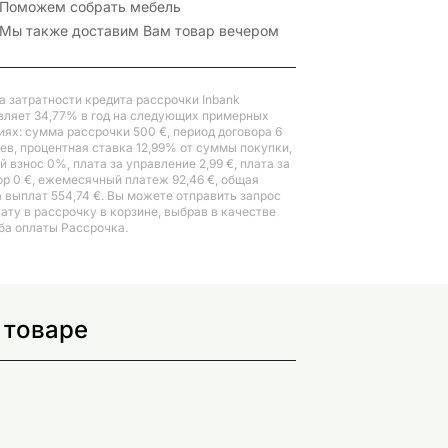
Поможем собрать мебель
Мы также доставим Вам товар вечером
а затратности кредита рассрочки Inbank
вляет 34,77% в год на следующих примерных
иях: сумма рассрочки 500 €, период договора 6
ев, процентная ставка 12,99% от суммы покупки,
 взнос 0%, плата за управление 2,99 €, плата за
ор 0 €, ежемесячный платеж 92,46 €, общая
 выплат 554,74 €. Вы можете отправить запрос
лату в рассрочку в корзине, выбрав в качестве
ба оплаты Рассрочка.
 товаре