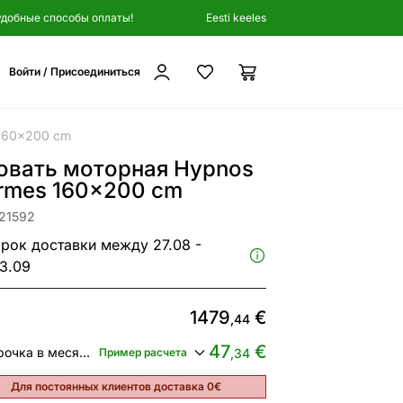
удобные способы оплаты!
Eesti keeles
Войти / Присоединиться
160x200 cm
овать моторная Hypnos
rmes 160x200 cm
121592
рок доставки между 27.08 -
3.09
1479
€
,44
47
€
Рассрочка в месяц от
Пример расчета
,34
Для постоянных клиентов доставка 0€