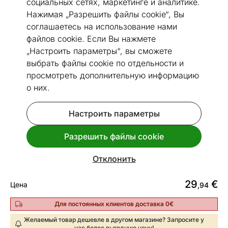
социальных сетях, маркетинге и аналитике.
Нажимая „Разрешить файлы cookie“, Вы
соглашаетесь на использование нами
файлов cookie. Если Вы нажмете
„Настроить параметры“, вы сможете
выбрать файлы cookie по отдельности и
Посмотреть похожие
просмотреть дополнительную информацию
о них.
Сделано в Эстонии
Декоративная подушка из
Настроить параметры
гобелена Lemon Tree 44x45 cm
Разрешить файлы cookie
Код 86701
Срок доставки между 19.08 - 26.08
Отклонить
29
€
Цена
,94
Для постоянных клиентов доставка 0€
Желаемый товар дешевле в другом магазине? Запросите у
нас более выгодную цену!