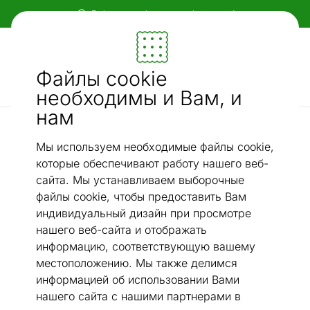
Гибкие и удобные способы оплаты!
Мебель и убранство - ON24
Файлы cookie
Ищи...
AI-поиск
необходимы и Вам, и
нам
Декоративные подушки
Декоративная подушка из гобелена Lemon Tree 44x45
Мы используем необходимые файлы cookie,
/
cm
которые обеспечивают работу нашего веб-
сайта. Мы устанавливаем выборочные
файлы cookie, чтобы предоставить Вам
индивидуальный дизайн при просмотре
нашего веб-сайта и отображать
информацию, соответствующую вашему
местоположению. Мы также делимся
информацией об использовании Вами
нашего сайта с нашими партнерами в