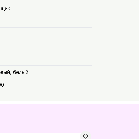
ящик
евый, белый
90