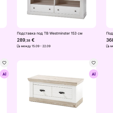
Подставка под ТВ Westminster 153 см
Под
289
€
36
,38
между 15.09 - 22.09
м
Скамейка для прихожей Florenz 107 см
Найдите похожие