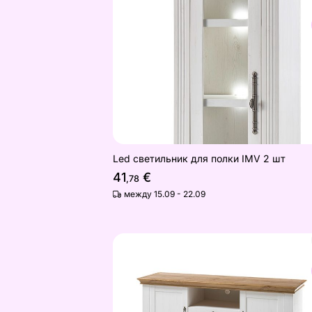
Led светильник для полки IMV 2 шт
Найдите похожие
Led светильник для полки IMV 2 шт
41
€
,78
между 15.09 - 22.09
Подставка под ТВ Landhaus 183 см
Найдите похожие