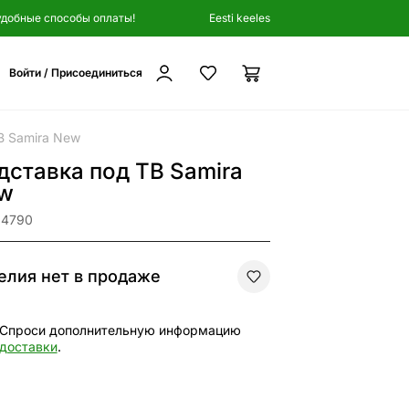
удобные способы оплаты!
Eesti keeles
Войти / Присоединиться
В Samira New
дставка под ТВ Samira
w
84790
елия нет в продаже
Спроси дополнительную информацию
доставки
.