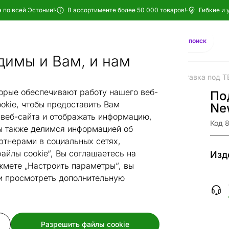
 по всей Эстонии!
·
В ассортименте более 50 000 товаров!
·
Гибкие и 
Найти
AI-поиск
димы и Вам, и нам
ебель для ТВ
Подставки под ТВ
Напольные
Подставка под Т
/
/
/
орые обеспечивают работу нашего веб-
По
okie, чтобы предоставить Вам
Ne
веб-сайта и отображать информацию,
Код 
 также делимся информацией об
ртнерами в социальных сетях,
айлы cookie“, Вы соглашаетесь на
Изд
жмете „Настроить параметры“, вы
 и просмотреть дополнительную
Разрешить файлы cookie