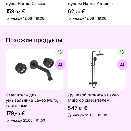
душа Harma Classic
душем Harma Armonie
159
€
62
€
,02
,29
между 12.08 - 19.08
между 12.08 - 19.08
Похожие продукты
Смеситель для умывальника Laveo Muro, настенный
Душевой гарнитур Laveo M
Найдите похожие
Найдите похожие
Смеситель для
Душевой гарнитур Laveo
умывальника Laveo Muro,
Muro со смесителем
настенный
547
€
,81
179
€
,59
между 25.08 - 01.09
между 25.08 - 01.09