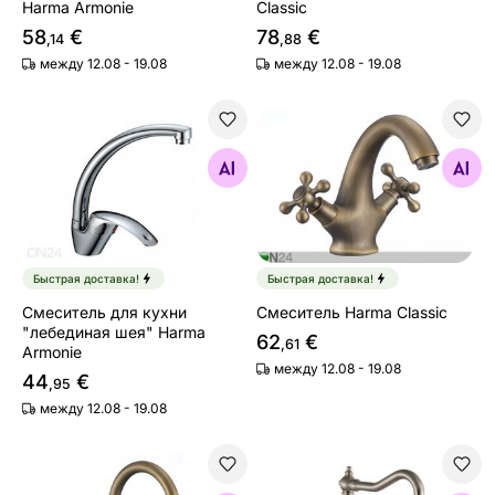
Harma Armonie
Classic
58
€
78
€
,14
,88
между 12.08 - 19.08
между 12.08 - 19.08
Cмеситель для кухни "лебединая шея" Harma Armonie
Смеситель Harma Classic
Найдите похожие
Найдите похожие
Быстрая доставка!
Быстрая доставка!
Cмеситель для кухни
Смеситель Harma Classic
"лебединая шея" Harma
62
€
,61
Armonie
между 12.08 - 19.08
44
€
,95
между 12.08 - 19.08
Смеситель в кухню Harma Classic
Смеситель в кухню Harma C