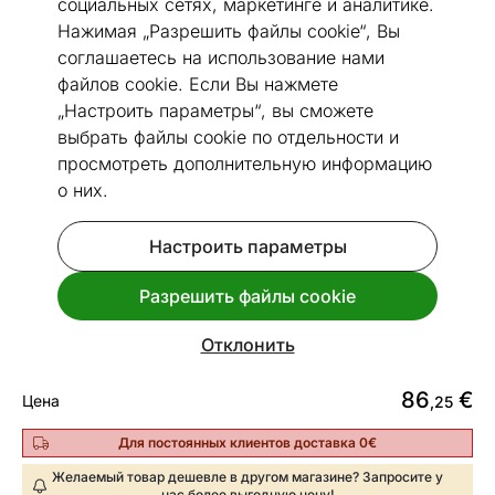
социальных сетях, маркетинге и аналитике.
Нажимая „Разрешить файлы cookie“, Вы
соглашаетесь на использование нами
файлов cookie. Если Вы нажмете
„Настроить параметры“, вы сможете
выбрать файлы cookie по отдельности и
Посмотреть похожие
просмотреть дополнительную информацию
о них.
Быстрая доставка!
Ручной душ, шланг и настенный
Настроить параметры
кронштейн Harma Classic
Разрешить файлы cookie
Код 81661
Срок доставки между 12.08 - 19.08
Отклонить
86
€
Цена
,25
Для постоянных клиентов доставка 0€
Желаемый товар дешевле в другом магазине? Запросите у
нас более выгодную цену!