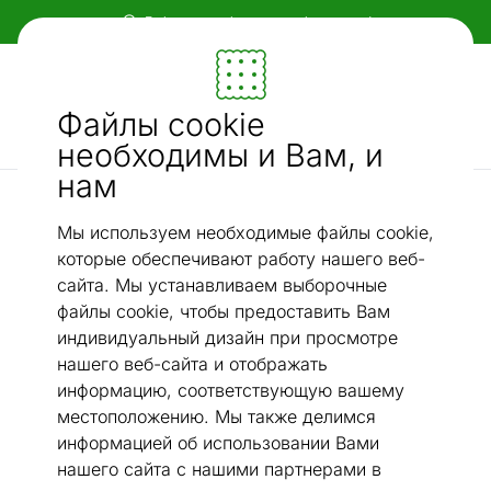
Гибкие и удобные способы оплаты!
Мебель и убранство - ON24
Файлы cookie
Ищи...
AI-поиск
необходимы и Вам, и
нам
Насадки для душа
Ручной душ, шланг и настенный кронштейн Harma
Мы используем необходимые файлы cookie,
/
Classic
которые обеспечивают работу нашего веб-
сайта. Мы устанавливаем выборочные
файлы cookie, чтобы предоставить Вам
индивидуальный дизайн при просмотре
нашего веб-сайта и отображать
информацию, соответствующую вашему
местоположению. Мы также делимся
информацией об использовании Вами
нашего сайта с нашими партнерами в