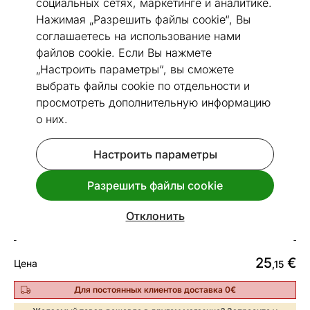
социальных сетях, маркетинге и аналитике.
Нажимая „Разрешить файлы cookie“, Вы
соглашаетесь на использование нами
файлов cookie. Если Вы нажмете
„Настроить параметры“, вы сможете
Перейти к слайду 1
Перейти к слайду 2
Перейти к слайду 3
выбрать файлы cookie по отдельности и
Посмотреть похожие
просмотреть дополнительную информацию
о них.
Быстрая доставка!
Настроить параметры
Narma Vegan Fur ковер KIDS
BUDDY 70x110 см Тигр
Разрешить файлы cookie
Код 55465
Отклонить
Срок доставки между 13.08 - 20.08
25
€
Цена
,15
Для постоянных клиентов доставка 0€