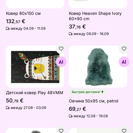
Ковер 80x150 cм
Ковер Heaven Shape Ivory
60x90 cm
132
€
,57
37
€
,76
между 04.09 - 11.09
между 09.09 - 16.09
Детский ковер Play 48VMM
Овчина 50х95 см, petrol
Найдите похожие
Найдите похожие
Детский ковер Play 48VMM
Быстрая доставка!
50
€
Овчина 50х95 см, petrol
,79
между 27.08 - 03.09
69
€
,27
между 12.08 - 19.08