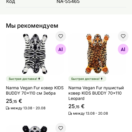
Код
NA-55465
Мы рекомендуем
Narma Vegan Fur ковер KIDS BUDDY 70x110 см Зебра
Narma Vegan Fur пушистый
Найдите похожие
Найдите похожие
Быстрая доставка!
Быстрая доставка!
Narma Vegan Fur ковер KIDS
Narma Vegan Fur пушистый
BUDDY 70x110 см Зебра
ковер KIDS BUDDY 70x110
Leopard
25
€
,15
25
€
,15
между 13.08 - 20.08
между 13.08 - 20.08