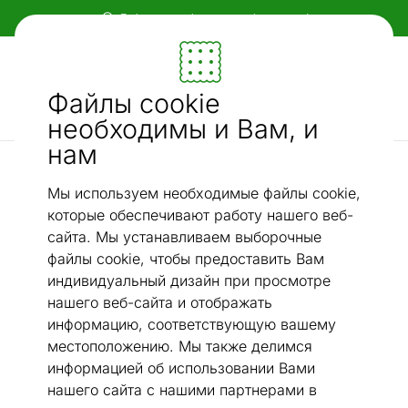
Гибкие и удобные способы оплаты!
Мебель и убранство - ON24
Файлы cookie
Ищи...
AI-поиск
необходимы и Вам, и
нам
Narma ковры из искусственного волокна
Narma Vegan Fur ковер KIDS BUDDY 70x110 см Тигр
/
Мы используем необходимые файлы cookie,
которые обеспечивают работу нашего веб-
сайта. Мы устанавливаем выборочные
файлы cookie, чтобы предоставить Вам
индивидуальный дизайн при просмотре
нашего веб-сайта и отображать
информацию, соответствующую вашему
местоположению. Мы также делимся
информацией об использовании Вами
нашего сайта с нашими партнерами в