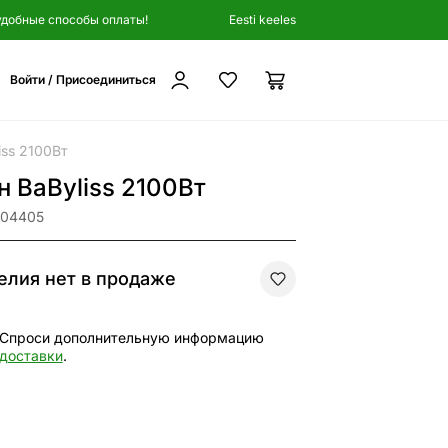
удобные способы оплаты!
Eesti keeles
Войти / Присоединиться
iss 2100Вт
н BaByliss 2100Вт
504405
елия нет в продаже
Спроси дополнительную информацию
доставки
.