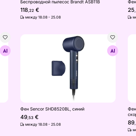
Беспроводной пылесос Brandt ASB11B
Фен
118
€
25
,22
между 18.08 - 25.08
м
Фен Sencor SHD8520BL, синий
Фен
Найдите похожие
Фен Sencor SHD8520BL, синий
Фен
ско
49
€
,53
89
между 18.08 - 25.08
м