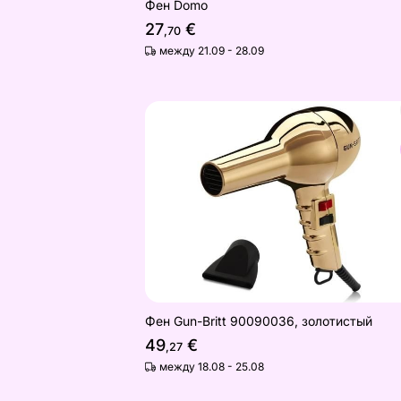
Фен Domo
27
€
,70
между 21.09 - 28.09
Фен Gun-Britt 90090036, золотистый
Найдите похожие
Фен Gun-Britt 90090036, золотистый
49
€
,27
между 18.08 - 25.08