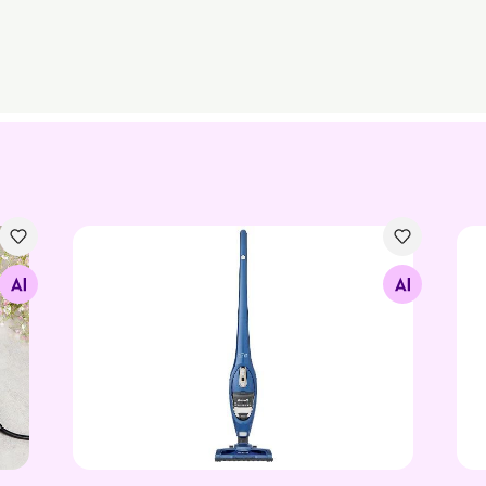
Беспроводной пылесос Brandt ASB11B
Фе
Найдите похожие