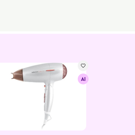
н Sencor SHD7200GD
Найдите похожие