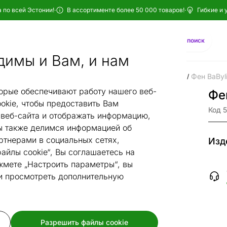
 по всей Эстонии!
·
В ассортименте более 50 000 товаров!
·
Гибкие и 
Найти
AI-поиск
димы и Вам, и нам
для красоты
Приборы для ухода за волосами
фены
Фен BaByl
/
/
/
орые обеспечивают работу нашего веб-
Фе
okie, чтобы предоставить Вам
Код 
веб-сайта и отображать информацию,
 также делимся информацией об
ртнерами в социальных сетях,
Изд
айлы cookie“, Вы соглашаетесь на
жмете „Настроить параметры“, вы
 и просмотреть дополнительную
Разрешить файлы cookie