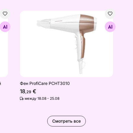
нкцией ионизации, белый/розовый
Фен ProfiCare PCHT3010
Найдите похожие
й
Фен ProfiCare PCHT3010
18
€
,29
между 18.08 - 25.08
Смотреть все