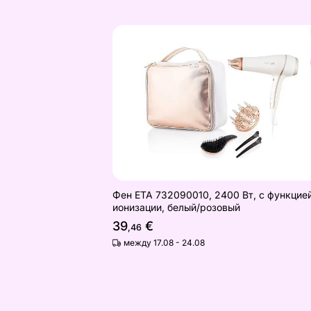
Фен ETA 732090010, 2400 Вт, с фу
Найдите похожие
Фен ETA 732090010, 2400 Вт, с функцие
ионизации, белый/розовый
39
€
,46
между 17.08 - 24.08