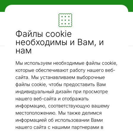
Гибкие и удобные способы оплаты!
Мебель и убранство - ON24
Файлы cookie
Ищи...
AI-поиск
необходимы и Вам, и
нам
Хлопковые ковры narma
Ковер Narma smartWeave® Salla cream 140x200 см
/
Мы используем необходимые файлы cookie,
которые обеспечивают работу нашего веб-
сайта. Мы устанавливаем выборочные
файлы cookie, чтобы предоставить Вам
индивидуальный дизайн при просмотре
нашего веб-сайта и отображать
информацию, соответствующую вашему
местоположению. Мы также делимся
информацией об использовании Вами
нашего сайта с нашими партнерами в