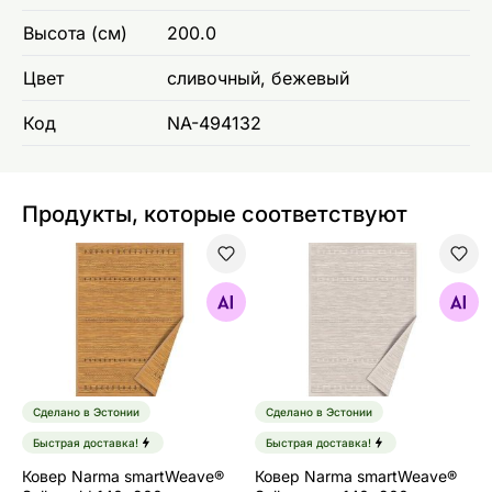
Высота (см)
200.0
Цвет
сливочный, бежевый
Код
NA-494132
Продукты, которые соответствуют
Ковер Narma smartWeave® Salla gold 140x200 см
Ковер Narma smartWeave® 
Найдите похожие
Найдите похожие
Сделано в Эстонии
Сделано в Эстонии
Быстрая доставка!
Быстрая доставка!
Ковер Narma smartWeave®
Ковер Narma smartWeave®