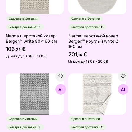
Сделано в Эстонии
Сделано в Эстонии
Быстрая доставка!
Быстрая доставка!
Narma шерстяной ковeр
Narma шерстяной ковeр
Bergen™ white 80x160 см
Bergen™ круглый white Ø
160 см
106
€
,29
201
€
,14
между 13.08 - 20.08
между 13.08 - 20.08
Narma шерстяной ковeр Bergen™ grey 80x160 см
Ковер Narma smartWeave® 
Найдите похожие
Найдите похожие
Сделано в Эстонии
Сделано в Эстонии
Быстрая доставка!
Быстрая доставка!