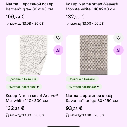
Narma шерстяной ковeр
Ковер Narma smartWeave®
Bergen™ grey 80x160 см
Mooste white 140x200 см
106
€
132
€
,29
,33
между 13.08 - 20.08
между 13.08 - 20.08
Ковер Narma smartWeave® Mui white 140x200 см
Narma шерстяной ковёр Sa
Найдите похожие
Найдите похожие
Сделано в Эстонии
Сделано в Эстонии
Быстрая доставка!
Быстрая доставка!
Ковер Narma smartWeave®
Narma шерстяной ковёр
Mui white 140x200 см
Savanna™ beige 80x160 см
132
€
93
€
,33
,28
между 13.08 - 20.08
между 13.08 - 20.08