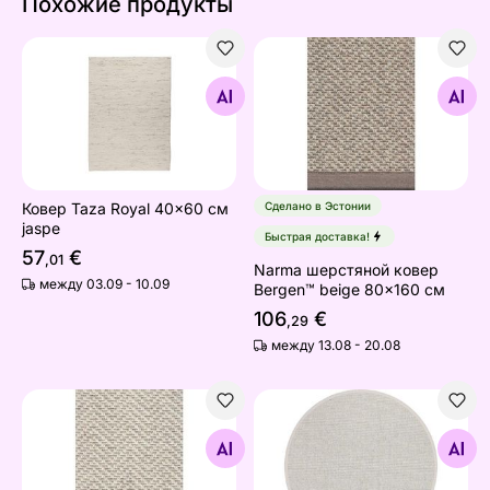
Похожие продукты
Ковер Taza Royal 40x60 см jaspe
Narma шерстяной ковeр Be
Найдите похожие
Найдите похожие
Ковер Taza Royal 40x60 см
Сделано в Эстонии
jaspe
Быстрая доставка!
57
€
,01
Narma шерстяной ковeр
между 03.09 - 10.09
Bergen™ beige 80x160 см
106
€
,29
между 13.08 - 20.08
Narma шерстяной ковeр Bergen™ white 80x160 см
Narma шерстяной ковeр Ber
Найдите похожие
Найдите похожие