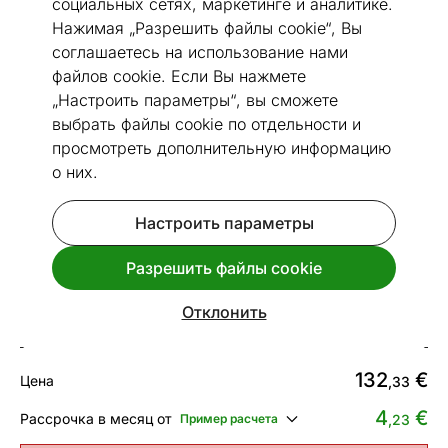
социальных сетях, маркетинге и аналитике.
Нажимая „Разрешить файлы cookie“, Вы
соглашаетесь на использование нами
файлов cookie. Если Вы нажмете
„Настроить параметры“, вы сможете
Перейти к слайду 1
Перейти к слайду 2
Перейти к слайду 3
Перейти к слайду 4
Перейти к слайду 5
Перейти к слайду 6
выбрать файлы cookie по отдельности и
Посмотреть похожие
просмотреть дополнительную информацию
о них.
Сделано в Эстонии
Быстрая доставка!
Настроить параметры
Ковер Narma smartWeave® Salla
cream 140x200 см
Разрешить файлы cookie
Код 494132
Отклонить
Срок доставки между 13.08 - 20.08
132
€
Цена
,33
4
€
Рассрочка в месяц от
Пример расчета
,23