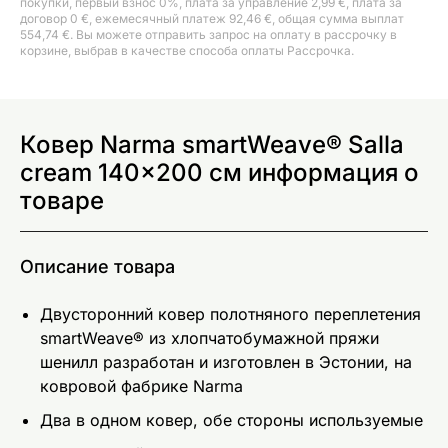
покупки, первый взнос 0%, плата за управление 2,99 €, плата за
договор 0 €, ежемесячный платеж 92,46 €, общая сумма выплат
554,74 €. Вы можете отправить запрос на оплату в рассрочку в
корзине, выбрав в качестве способа оплаты Рассрочка.
Ковер Narma smartWeave® Salla
cream 140x200 см информация о
товаре
Описание товара
Двусторонний ковер полотняного переплетения
smartWeave® из хлопчатобумажной пряжи
шенилл разработан и изготовлен в Эстонии, на
ковровой фабрике Narma
Два в одном ковер, обе стороны используемые