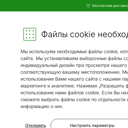
Бесплатная доставка
Каталог
Мебель и убранство - ON24
Файлы cookie необхо
Ковры и текстиль
Ковры
К
/
/
Мы используем необходимые файлы cookie, кот
сайта. Мы устанавливаем выборочные файлы co
индивидуальный дизайн при просмотре нашего 
соответствующую вашему местоположению. Мы
использовании Вами нашего сайта с нашими па
маркетинге и аналитике. Нажимая „Разрешить ф
использование нами файлов cookie. Если Вы на
сможете выбрать файлы cookie по отдельности
информацию о них.
Отклонить
Настроить параметры