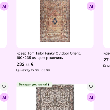
Найдите похожие
Ковер Tom Tailor Funky Outdoor Orient,
Ков
160x235 см цвет ржавчины
27
,
232
€
,44
м
между 27.08 - 03.09
Быстрая доставка!
Ковер Narma silkyWay Lulu beige 80x125 см
Найдите похожие