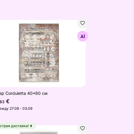
ер Corduletta 40x60 см
Найдите похожие
ер Corduletta 40x60 см
€
,63
ежду 27.08 - 03.09
страя доставка!
5 см цвет ржавчины
ер Palma Pastel Blue 80x150 cm