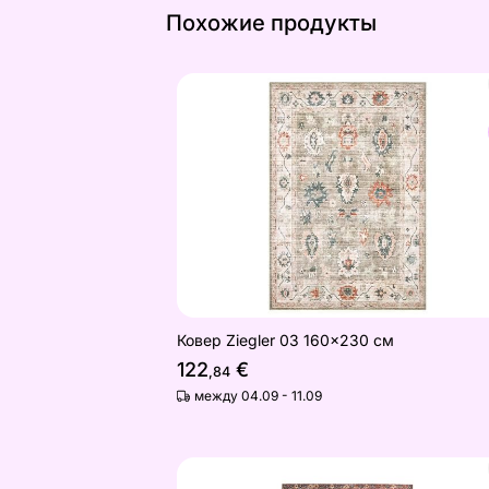
Похожие продукты
Ковер Ziegler 03 160x230 см
Найдите похожие
Ковер Ziegler 03 160x230 см
122
€
,84
между 04.09 - 11.09
Ковер Tom Tailor Funky Outdoor Ori