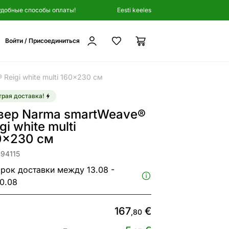
удобные способы оплаты!
Eesti keeles
Войти / Присоединиться
Reigi white multi 160x230 см
рая доставка!
вер Narma smartWeave®
gi white multi
0x230 см
494115
рок доставки между 13.08 -
0.08
167
€
,80