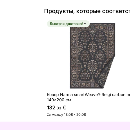
Продукты, которые соответс
Быстрая доставка!
Ковер Narma smartWeave® Reigi car
Найдите похожие
Ковер Narma smartWeave® Reigi carbon mu
140x200 см
132
€
,33
между 13.08 - 20.08