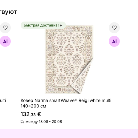
твуют
Быстрая доставка!
bon multi 140x200 см
Ковер Narma smartWeave® Reigi white multi 140
Найдите похожие
lti
Ковер Narma smartWeave® Reigi white multi
140x200 см
132
€
,33
между 13.08 - 20.08