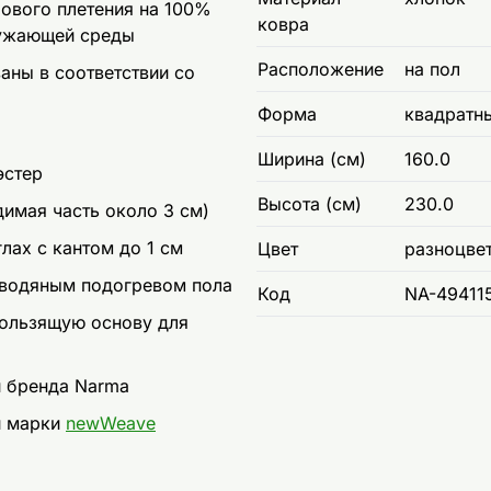
ового плетения на 100%
ковра
ружающей среды
Расположение
на пол
ны в соответствии со
Форма
квадратн
Ширина (см)
160.0
эстер
Высота (см)
230.0
димая часть около 3 см)
лах с кантом до 1 см
Цвет
разноцве
 водяным подогревом пола
Код
NA-49411
кользящую основу для
и бренда Narma
и марки
newWeave