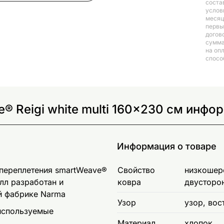
соста
услов
месяц
первый
догов
сумма
на оп
спосо
® Reigi white multi 160x230 см инфо
Информация о товаре
 переплетения smartWeave®
Свойство
низкошерс
лл разработан и
ковра
двусторо
ой фабрике Narma
Узор
узор, вос
 используемые
Материал
хлопок