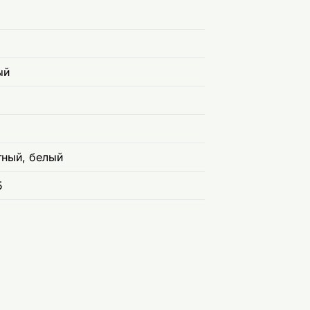
ый
тный, белый
5