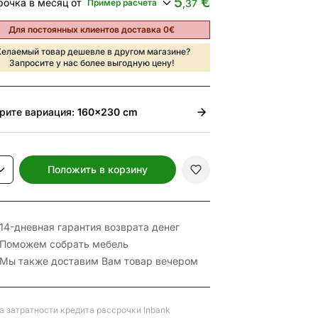
5
€
рочка в месяц от
Пример расчета
,37
Для постоянных клиентов доставка 0€
елаемый товар дешевле в другом магазине?
Запросите у нас более выгодную цену!
рите
вариация:
160x230 cm
Положить в корзину
14-дневная гарантия возврата денег
Поможем собрать мебель
Мы также доставим Вам товар вечером
а затратности кредита рассрочки Inbank