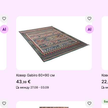
Ковер Gabiro 60x90 см
Ков
Найдите похожие
Ковер Gabiro 60x90 см
Ков
43
€
22
,39
между 27.08 - 03.09
м
Бы
ent, 60x100 см ржавчина
Ковер Tom Tailor Funky Outdoor Orient, 160x23
Ков