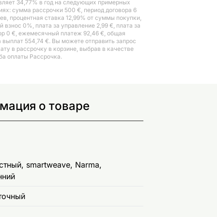
вляет 34,77% в год на следующих примерных
иях: сумма рассрочки 500 €, период договора 6
ев, процентная ставка 12,99% от суммы покупки,
 взнос 0%, плата за управление 2,99 €, плата за
ор 0 €, ежемесячный платеж 92,46 €, общая
 выплат 554,74 €. Вы можете отправить запрос
лату в рассрочку в корзине, выбрав в качестве
ба оплаты Рассрочка.
рмация о товаре
тный, smartweave, Narma,
нний
точный