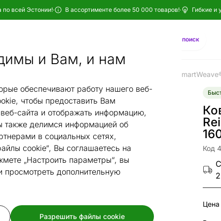
 по всей Эстонии!
·
В ассортименте более 50 000 товаров!
·
Гибкие и 
Найти
AI-поиск
димы и Вам, и нам
овры narma
Хлопковые ковры narma
Ковер Narma smartWeave® 
/
/
орые обеспечивают работу нашего веб-
Быст
okie, чтобы предоставить Вам
Ко
веб-сайта и отображать информацию,
Rei
 также делимся информацией об
16
ртнерами в социальных сетях,
айлы cookie“, Вы соглашаетесь на
Код 
жмете „Настроить параметры“, вы
С
 и просмотреть дополнительную
2
Цена
Разрешить файлы cookie