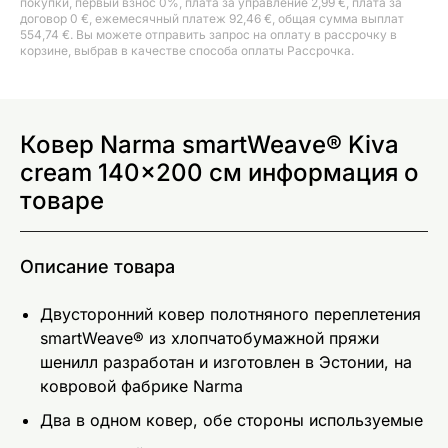
покупки, первый взнос 0%, плата за управление 2,99 €, плата за
договор 0 €, ежемесячный платеж 92,46 €, общая сумма выплат
554,74 €. Вы можете отправить запрос на оплату в рассрочку в
корзине, выбрав в качестве способа оплаты Рассрочка.
Ковер Narma smartWeave® Kiva
cream 140x200 см информация о
товаре
Описание товара
Двусторонний ковер полотняного переплетения
smartWeave® из хлопчатобумажной пряжи
шенилл разработан и изготовлен в Эстонии, на
ковровой фабрике Narma
Два в одном ковер, обе стороны используемые