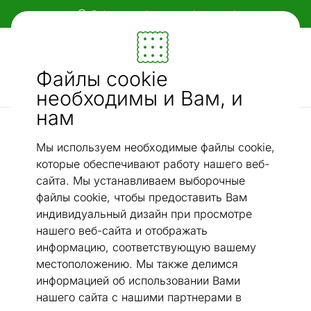
Гибкие и удобные способы оплаты!
Мебель и убранство - ON24
Файлы cookie
Ищи...
AI-поиск
необходимы и Вам, и
нам
Хлопковые ковры narma
Ковер Narma smartWeave® Kiva cream 140x200 см
/
Мы используем необходимые файлы cookie,
которые обеспечивают работу нашего веб-
сайта. Мы устанавливаем выборочные
файлы cookie, чтобы предоставить Вам
индивидуальный дизайн при просмотре
нашего веб-сайта и отображать
информацию, соответствующую вашему
местоположению. Мы также делимся
информацией об использовании Вами
нашего сайта с нашими партнерами в