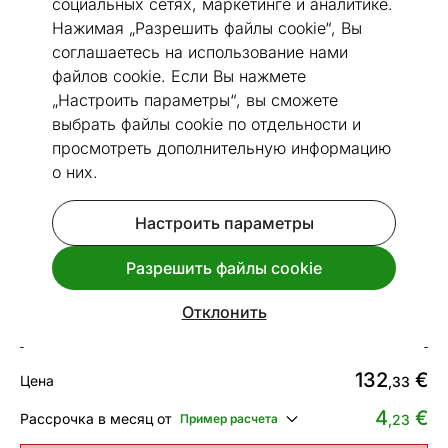
социальных сетях, маркетинге и аналитике.
Нажимая „Разрешить файлы cookie“, Вы
соглашаетесь на использование нами
файлов cookie. Если Вы нажмете
„Настроить параметры“, вы сможете
Перейти к слайду 1
Перейти к слайду 2
Перейти к слайду 3
Перейти к слайду 4
Перейти к слайду 5
Перейти к слайду 6
Перейти к слайду 7
Перейти к слайду 8
Перейти к слайду 
Перейти к слайд
Перейти к сл
выбрать файлы cookie по отдельности и
Посмотреть похожие
просмотреть дополнительную информацию
о них.
Сделано в Эстонии
Быстрая доставка!
Настроить параметры
Ковер Narma smartWeave® Kiva
cream 140x200 см
Разрешить файлы cookie
Код 493973
Отклонить
Срок доставки между 13.08 - 20.08
132
€
Цена
,33
4
€
Рассрочка в месяц от
Пример расчета
,23