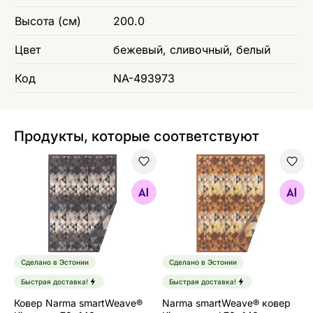
Высота (см)
200.0
Цвет
бежевый, сливочный, белый
Код
NA-493973
Продукты, которые соответствуют
Ковер Narma smartWeave® Kiva grey 70x140 см
Narma smartWeave® ковер 
Найдите похожие
Найдите похожие
Сделано в Эстонии
Сделано в Эстонии
Быстрая доставка!
Быстрая доставка!
Ковер Narma smartWeave®
Narma smartWeave® ковер