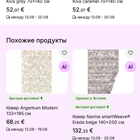
Kiva grey 70x140 см
Kiva caramel 70x140 см
52
€
52
€
,07
,07
между 13.08 - 20.08
между 13.08 - 20.08
Похожие продукты
Ковер Argentum Modern 133x195 см
Ковер Narma smartWeave® 
Найдите похожие
Найдите похожие
Быстрая доставка!
Сделано в Эстонии
Ковер Argentum Modern
Быстрая доставка!
133x195 см
Ковер Narma smartWeave®
68
€
Ereda beige 140x200 см
,25
между 12.08 - 19.08
132
€
,33
между 13.08 - 20.08