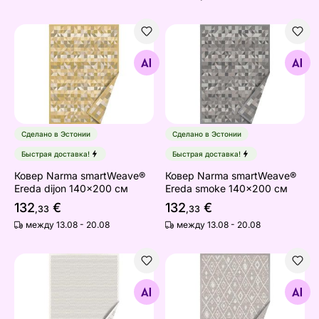
Ковер Narma smartWeave® Ereda dijon 140x200 см
Ковер Narma smartWeave® 
Найдите похожие
Найдите похожие
Сделано в Эстонии
Сделано в Эстонии
Быстрая доставка!
Быстрая доставка!
Ковер Narma smartWeave®
Ковер Narma smartWeave®
Ereda dijon 140x200 см
Ereda smoke 140x200 см
132
€
132
€
,33
,33
между 13.08 - 20.08
между 13.08 - 20.08
Ковер Narma smartWeave® Kiska white 140x200 см
Ковер Narma smartWeave® 
Найдите похожие
Найдите похожие