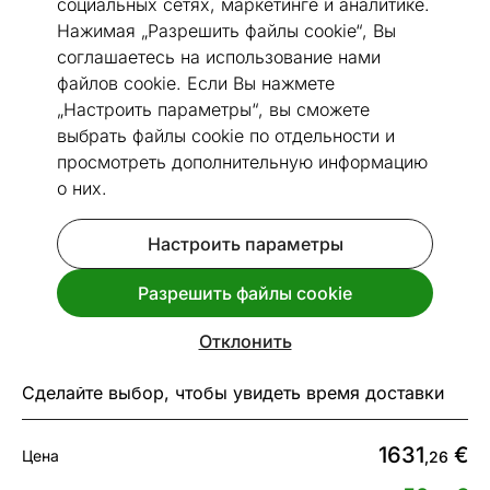
социальных сетях, маркетинге и аналитике.
Нажимая „Разрешить файлы cookie“, Вы
соглашаетесь на использование нами
файлов cookie. Если Вы нажмете
„Настроить параметры“, вы сможете
1 / 17
выбрать файлы cookie по отдельности и
просмотреть дополнительную информацию
Размеры
Посмотреть похожие
о них.
Сделано в Эстонии
Настроить параметры
Sime Beds Континентальная
Разрешить файлы cookie
кровать с ящиком для хранения
Helena 200x210 см
Отклонить
Код 491270
Сделайте выбор, чтобы увидеть время доставки
1631
€
Цена
,26