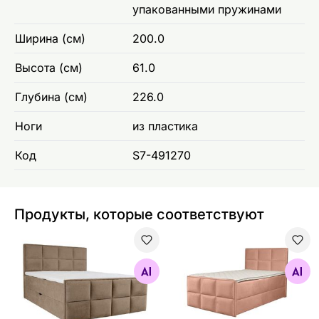
упакованными пружинами
Ширина (см)
200.0
Высота (см)
61.0
Глубина (см)
226.0
Ноги
из пластика
Код
S7-491270
Продукты, которые соответствуют
Sime Beds Континентальная кровать с ящиком для хр
Sime Beds Континентальна
Найдите похожие
Найдите похожие