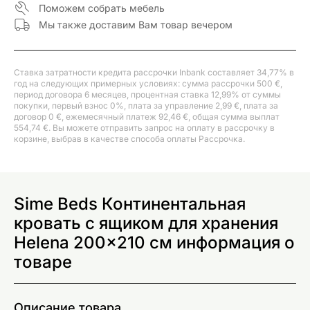
Поможем собрать мебель
Мы также доставим Вам товар вечером
Ставка затратности кредита рассрочки Inbank составляет 34,77% в
год на следующих примерных условиях: сумма рассрочки 500 €,
период договора 6 месяцев, процентная ставка 12,99% от суммы
покупки, первый взнос 0%, плата за управление 2,99 €, плата за
договор 0 €, ежемесячный платеж 92,46 €, общая сумма выплат
554,74 €. Вы можете отправить запрос на оплату в рассрочку в
корзине, выбрав в качестве способа оплаты Рассрочка.
Sime Beds Континентальная
кровать с ящиком для хранения
Helena 200x210 см информация о
товаре
Описание товара