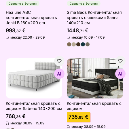
Сделано в Эстонии
Сделано в Эстонии
Hea une ABC
Sime Beds Континентальная
континентальная кровать
кровать с ящиками Sanna
Jenki B 160x200 cm
140x210 см
998
€
1448
€
,87
,71
между 22.09 - 29.09
между 10.09 - 17.09
Континентальная кровать с ящиком Sabeno 140x200 
Континентальная кровать 
Найдите похожие
Найдите похожие
Континентальная кровать с
Континентальная кровать с
ящиком Sabeno 140x200 см
ящиком
768
€
735
€
,36
,85
между 08.09 - 15.09
между 08.09 - 15.09