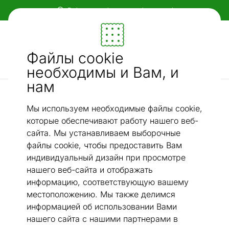
Гибкие и удобные способы оплаты!
Мебель и убранство - ON24
Файлы cookie
Ищи...
AI-поиск
необходимы и Вам, и
нам
Континентальные кровати
Sime Beds Континентальная кровать с ящиком для
Мы используем необходимые файлы cookie,
/
хранения Helena 200x210 см
которые обеспечивают работу нашего веб-
сайта. Мы устанавливаем выборочные
файлы cookie, чтобы предоставить Вам
индивидуальный дизайн при просмотре
нашего веб-сайта и отображать
информацию, соответствующую вашему
местоположению. Мы также делимся
информацией об использовании Вами
нашего сайта с нашими партнерами в