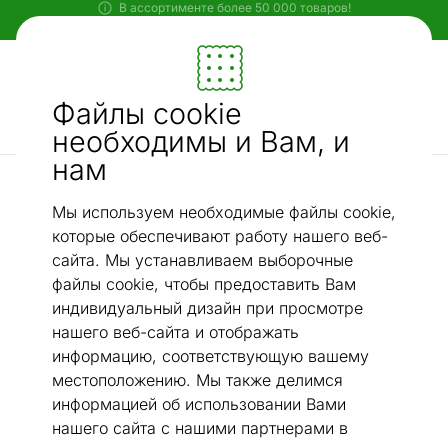
Гибкие и удобные способы оплаты!
Мебель и убранство - ON24
Файлы cookie
Ищи...
AI-поиск
необходимы и Вам, и
нам
Рабочие стулья для дома
Рабочий стул Merlin XXL
/
Мы используем необходимые файлы cookie,
которые обеспечивают работу нашего веб-
сайта. Мы устанавливаем выборочные
файлы cookie, чтобы предоставить Вам
индивидуальный дизайн при просмотре
нашего веб-сайта и отображать
информацию, соответствующую вашему
местоположению. Мы также делимся
информацией об использовании Вами
нашего сайта с нашими партнерами в