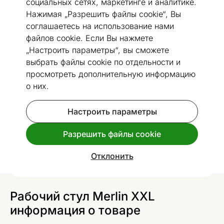
социальных сетях, маркетинге и аналитике.
Нажимая „Разрешить файлы cookie“, Вы
соглашаетесь на использование нами
файлов cookie. Если Вы нажмете
Перейти к слайду 1
Перейти к слайду 2
Перейти к слайду 3
Перейти к слайду 4
„Настроить параметры“, вы сможете
выбрать файлы cookie по отдельности и
Размеры
Посмотреть похожие
просмотреть дополнительную информацию
о них.
Рабочий стул Merlin XXL
Код 487985
Настроить параметры
Разрешить файлы cookie
Спроси дополнительную информацию
доставки
.
Отклонить
Рабочий стул Merlin XXL
информация о товаре