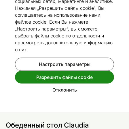
социальных сетях, маркетинге и аналитике.
Нажимая „Разрешить файлы cookie“, Вы
соглашаетесь на использование нами
файлов cookie. Если Вы нажмете
„Настроить параметры“, вы сможете
Перейти к слайду 1
Перейти к слайду 2
Перейти к слайду 3
Перейти к слайду 4
выбрать файлы cookie по отдельности и
Размеры
Посмотреть похожие
просмотреть дополнительную информацию
о них.
Обеденный стол Claudia
Настроить параметры
120x80 см + 4 стула
Код 487754
Разрешить файлы cookie
Отклонить
Спроси дополнительную информацию
доставки
.
Обеденный стол Claudia