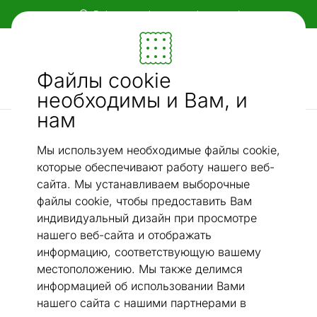
Гибкие и удобные способы оплаты!
Мебель и убранство - ON24
Файлы cookie
Ищи...
AI-поиск
необходимы и Вам, и
нам
Комплекты столовой мебели
Обеденный стол Claudia 120x80 см + 4 стула
/
Мы используем необходимые файлы cookie,
которые обеспечивают работу нашего веб-
сайта. Мы устанавливаем выборочные
файлы cookie, чтобы предоставить Вам
индивидуальный дизайн при просмотре
нашего веб-сайта и отображать
информацию, соответствующую вашему
местоположению. Мы также делимся
информацией об использовании Вами
нашего сайта с нашими партнерами в