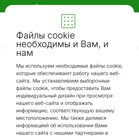
Гибкие и удобные способы оплаты!
Мебель и убранство - ON24
Файлы cookie
Ищи...
AI-поиск
необходимы и Вам, и
нам
Сковородки
Сковорода Lamart Natur Ø 24 см LT1243
/
Мы используем необходимые файлы cookie,
которые обеспечивают работу нашего веб-
сайта. Мы устанавливаем выборочные
файлы cookie, чтобы предоставить Вам
индивидуальный дизайн при просмотре
нашего веб-сайта и отображать
информацию, соответствующую вашему
местоположению. Мы также делимся
информацией об использовании Вами
нашего сайта с нашими партнерами в