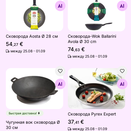
Найдите похожие
Найдите похожие
Сковорода Aosta Ø 28 см
Сковорода-Wok Ballarini
Avola Ø 30 cm
54
€
,27
74
€
,63
между 25.08 - 01.09
между 25.08 - 01.09
Чугунная вок сковорода Ø 30 см
Сковорода Pyrex Expert
Найдите похожие
Найдите похожие
Быстрая доставка!
Сковорода Pyrex Expert
37
€
Чугунная вок сковорода Ø
,41
30 см
между 25.08 - 01.09