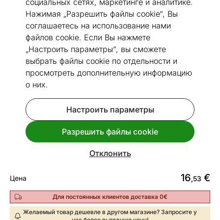
социальных сетях, маркетинге и аналитике.
Нажимая „Разрешить файлы cookie“, Вы
соглашаетесь на использование нами
файлов cookie. Если Вы нажмете
Перейти к слайду 1
Перейти к слайду 2
Перейти к слайду 3
„Настроить параметры“, вы сможете
выбрать файлы cookie по отдельности и
Посмотреть похожие
просмотреть дополнительную информацию
о них.
Быстрая доставка!
Сковорода Lamart Natur Ø 24 см
Настроить параметры
LT1243
Разрешить файлы cookie
Код 485485
Срок доставки между 13.08 - 20.08
Отклонить
16
€
Цена
,53
Для постоянных клиентов доставка 0€
Желаемый товар дешевле в другом магазине? Запросите у
нас более выгодную цену!