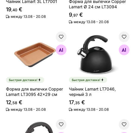
Чайник Lamart 3L LT7001
Форма для выпечки Copper
Lamart Ø 24 см LT3094
19
€
,40
9
€
,97
между 13.08 - 20.08
между 13.08 - 20.08
Форма для выпечки Copper Lamart LT3095 42x29 см
Чайник Lamart LT7046, чер
Найдите похожие
Найдите похожие
Быстрая доставка!
Быстрая доставка!
Форма для выпечки Copper
Чайник Lamart LT7046,
Lamart LT3095 42x29 см
черный 3 л
12
€
17
€
,58
,35
между 13.08 - 20.08
между 13.08 - 20.08
Чйник Lamart LT7003, медный 2 л
Кухонные весы-ложка Lama