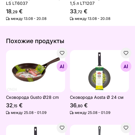
LS LT6037
1,5 л LT1207
18
€
33
€
,29
,72
между 13.08 - 20.08
между 13.08 - 20.08
Похожие продукты
Сковорода Gusto Ø28 cm
Сковорода Aosta Ø 24 см
Найдите похожие
Найдите похожие
Сковорода Gusto Ø28 cm
Сковорода Aosta Ø 24 см
32
€
36
€
,15
,80
между 25.08 - 01.09
между 25.08 - 01.09
Сковорода Aosta Ø 28 см
Сковорода-Wok Ballarini A