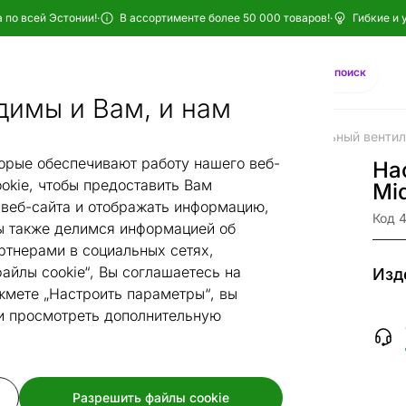
 по всей Эстонии!
·
В ассортименте более 50 000 товаров!
·
Гибкие и 
Найти
AI-поиск
димы и Вам, и нам
Кондиционеры и вентиляторы
Вентиляторы
Настольный венти
/
/
орые обеспечивают работу нашего веб-
На
okie, чтобы предоставить Вам
Mi
веб-сайта и отображать информацию,
Код 
 также делимся информацией об
ртнерами в социальных сетях,
айлы cookie“, Вы соглашаетесь на
Изд
жмете „Настроить параметры“, вы
 и просмотреть дополнительную
Разрешить файлы cookie