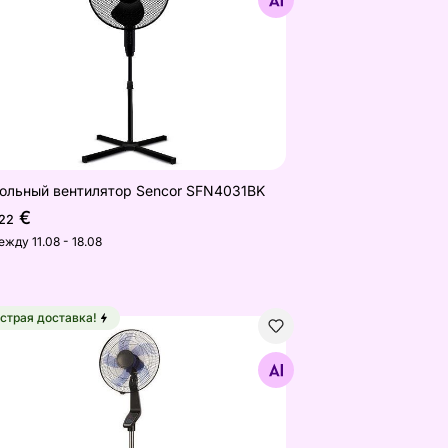
Найдите похожие
ольный вентилятор Sencor SFN4031BK
€
,22
ежду 11.08 - 18.08
страя доставка!
ольный вентилятор с сенсорным экраном 50 Вт
Найдите похожие