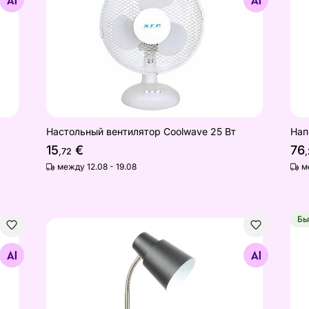
Найдите похожие
Настольный вентилятор Coolwave 25 Вт
Нап
15
€
76
,72
между 12.08 - 19.08
м
Бы
402M0BPK
Настольная лампа SBK
Нап
Найдите похожие