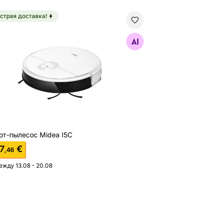
страя доставка!
от-пылесос Midea I5C
Найдите похожие
от-пылесос Midea I5C
7
€
,46
ежду 13.08 - 20.08
idea MFP-120