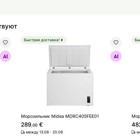
твуют
Быстрая доставка!
Бы
Морозильник Midea MDRC405FEE01
Мо
Найдите похожие
Морозильник Midea MDRC405FEE01
Мор
289
€
48
,00
между 13.08 - 20.08
м