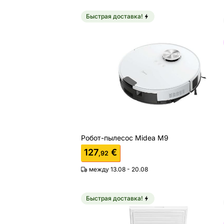
Быстрая доставка!
Робот-пылесос Midea M9
Найдите похожие
Робот-пылесос Midea M9
127
€
,92
между 13.08 - 20.08
Быстрая доставка!
Морозильник Midea MDRC280FEE01