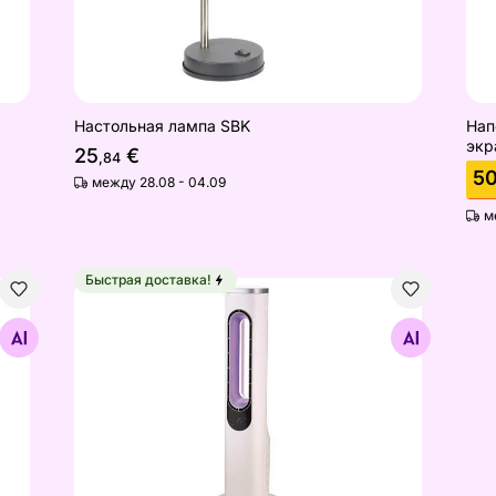
Настольная лампа SBK
Нап
экр
25
€
,84
5
между 28.08 - 04.09
м
Быстрая доставка!
Напольный вентилятор Teratu 2 в 1
Найдите похожие