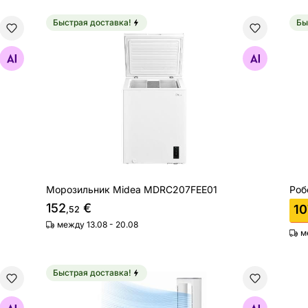
Быстрая доставка!
Бы
Морозильник Midea MDRC207FEE01
Роб
Найдите похожие
Морозильник Midea MDRC207FEE01
Роб
152
€
10
,52
между 13.08 - 20.08
м
Быстрая доставка!
Напольный вентилятор с воздухоочистителем M