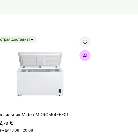
страя доставка!
розильник Midea MDRC564FEE01
Найдите похожие
озильник Midea MDRC564FEE01
2
€
,73
ежду 13.08 - 20.08