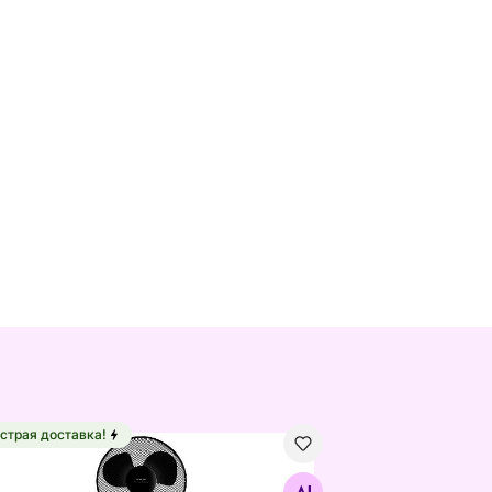
страя доставка!
ольный вентилятор Sencor SFN4031BK