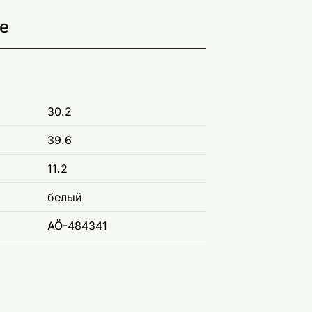
е
30.2
39.6
11.2
белый
AÖ-484341