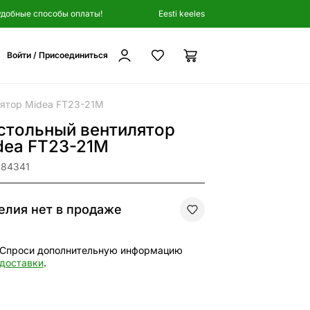
удобные способы оплаты!
Eesti keeles
Войти / Присоединиться
лятор Midea FT23-21M
стольный вентилятор
dea FT23-21M
484341
елия нет в продаже
Спроси дополнительную информацию
доставки
.