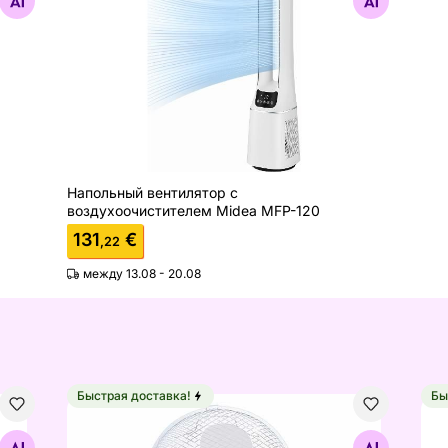
Найдите похожие
Напольный вентилятор с
воздухоочистителем Midea MFP-120
131
€
,22
между 13.08 - 20.08
Быстрая доставка!
Бы
cor SFH9014
Настольный вентилятор Coolwave 25 Вт
Нап