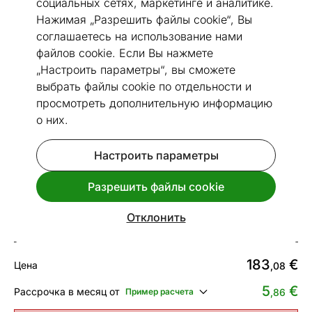
социальных сетях, маркетинге и аналитике.
Нажимая „Разрешить файлы cookie“, Вы
соглашаетесь на использование нами
файлов cookie. Если Вы нажмете
„Настроить параметры“, вы сможете
Перейти к слайду 1
Перейти к слайду 2
Перейти к слайду 3
Перейти к слайду 4
Перейти к слайду 5
Перейти к слайду 6
выбрать файлы cookie по отдельности и
Посмотреть похожие
просмотреть дополнительную информацию
о них.
Быстрая доставка!
Настроить параметры
Индукционная варочная панель
Bomann EBKI7942
Разрешить файлы cookie
Код 481599
Отклонить
Срок доставки между 13.08 - 20.08
183
€
Цена
,08
5
€
Рассрочка в месяц от
Пример расчета
,86