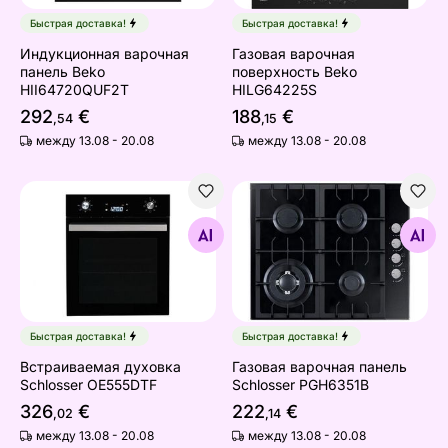
Быстрая доставка!
Быстрая доставка!
Индукционная варочная
Газовая варочная
панель Beko
поверхность Beko
HII64720QUF2T
HILG64225S
292
€
188
€
,54
,15
между 13.08 - 20.08
между 13.08 - 20.08
Встраиваемая духовка Schlosser OE555DTF
Газовая варочная панель S
Найдите похожие
Найдите похожие
Быстрая доставка!
Быстрая доставка!
Встраиваемая духовка
Газовая варочная панель
Schlosser OE555DTF
Schlosser PGH6351B
326
€
222
€
,02
,14
между 13.08 - 20.08
между 13.08 - 20.08