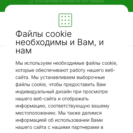
Гибкие и удобные способы оплаты!
Мебель и убранство - ON24
Файлы cookie
Ищи...
AI-поиск
необходимы и Вам, и
нам
электрические варочные панели
Индукционная варочная панель Bomann EBKI7942
/
Мы используем необходимые файлы cookie,
которые обеспечивают работу нашего веб-
сайта. Мы устанавливаем выборочные
файлы cookie, чтобы предоставить Вам
индивидуальный дизайн при просмотре
нашего веб-сайта и отображать
информацию, соответствующую вашему
местоположению. Мы также делимся
информацией об использовании Вами
нашего сайта с нашими партнерами в