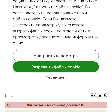
социальных сетях, маркетинге и аналитике.
Нажимая „Разрешить файлы cookie“, Вы
соглашаетесь на использование нами
файлов cookie. Если Вы нажмете
„Настроить параметры“, вы сможете
Перейти к слайду 1
Перейти к слайду 2
Перейти к слайду 3
выбрать файлы cookie по отдельности и
Размеры
Посмотреть похожие
просмотреть дополнительную информацию
о них.
Быстрая доставка!
Настроить параметры
Stroma наматрасник Top Comfort
90x190 cm
Разрешить файлы cookie
Код 481479
Отклонить
Срок доставки между 11.08 - 18.08
84
€
Цена
,30
Для постоянных клиентов доставка 0€