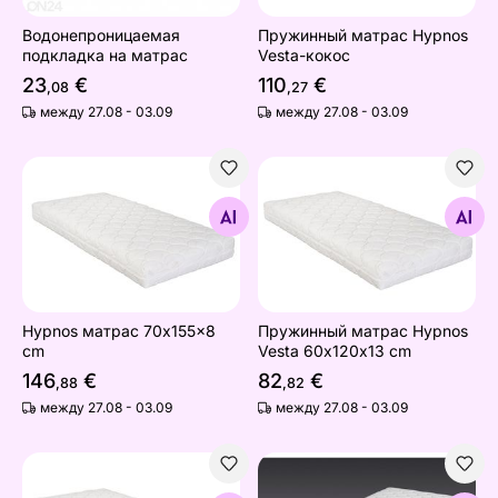
Водонепроницаемая
Пружинный матрас Hypnos
подкладка на матрас
Vesta-кокос
23
€
110
€
,08
,27
между 27.08 - 03.09
между 27.08 - 03.09
Hypnos матрас 70x155x8 cm
Пружинный матрас Hypnos 
Найдите похожие
Найдите похожие
Hypnos матрас 70x155x8
Пружинный матрас Hypnos
cm
Vesta 60х120х13 cm
146
€
82
€
,88
,82
между 27.08 - 03.09
между 27.08 - 03.09
Hypnos детский матрас 70x140x8 cm
Наматрасник Наматрасник 