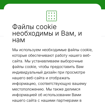
Гибкие и удобные способы оплаты!
Мебель и убранство - ON24
Файлы cookie
Ищи...
AI-поиск
необходимы и Вам, и
нам
Непромокаемые простыни
Stroma наматрасник Top Comfort 90x190 cm
/
Мы используем необходимые файлы cookie,
которые обеспечивают работу нашего веб-
сайта. Мы устанавливаем выборочные
файлы cookie, чтобы предоставить Вам
индивидуальный дизайн при просмотре
нашего веб-сайта и отображать
информацию, соответствующую вашему
местоположению. Мы также делимся
информацией об использовании Вами
нашего сайта с нашими партнерами в