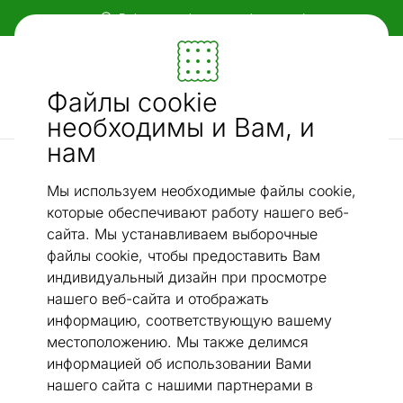
Гибкие и удобные способы оплаты!
Мебель и убранство - ON24
Файлы cookie
Ищи...
AI-поиск
необходимы и Вам, и
нам
Комоды
Комод Naia 77 cm
/
Мы используем необходимые файлы cookie,
которые обеспечивают работу нашего веб-
сайта. Мы устанавливаем выборочные
файлы cookie, чтобы предоставить Вам
индивидуальный дизайн при просмотре
нашего веб-сайта и отображать
информацию, соответствующую вашему
местоположению. Мы также делимся
информацией об использовании Вами
нашего сайта с нашими партнерами в