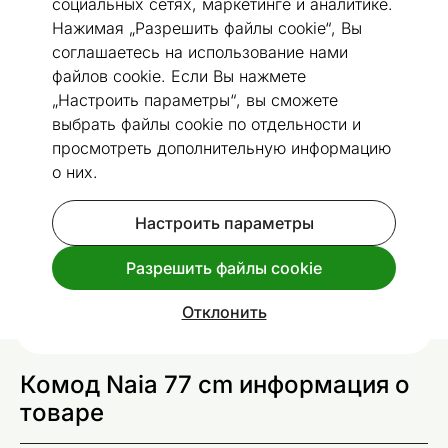
социальных сетях, маркетинге и аналитике.
Нажимая „Разрешить файлы cookie“, Вы
соглашаетесь на использование нами
файлов cookie. Если Вы нажмете
1 / 15
„Настроить параметры“, вы сможете
Размеры
Посмотреть похожие
выбрать файлы cookie по отдельности и
просмотреть дополнительную информацию
о них.
Комод Naia 77 cm
Код 477331
Настроить параметры
Спроси дополнительную информацию
доставки
.
Разрешить файлы cookie
Отклонить
Комод Naia 77 cm информация о
товаре