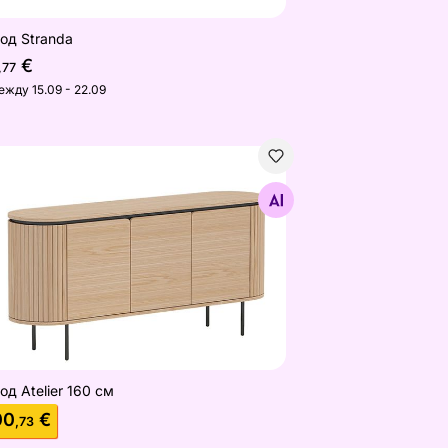
од Stranda
€
,77
ежду 15.09 - 22.09
од Atelier 160 см
Найдите похожие
од Atelier 160 см
00
€
,73