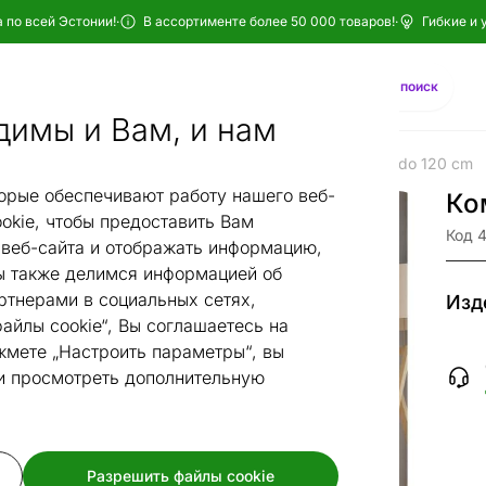
 по всей Эстонии!
·
В ассортименте более 50 000 товаров!
·
Гибкие и 
Найти
AI-поиск
димы и Вам, и нам
Гостиная
Стеллажи и шкафы
Комоды
Комод Ferido 120 cm
/
/
/
орые обеспечивают работу нашего веб-
Ко
okie, чтобы предоставить Вам
Код 
веб-сайта и отображать информацию,
 также делимся информацией об
ртнерами в социальных сетях,
Изд
айлы cookie“, Вы соглашаетесь на
жмете „Настроить параметры“, вы
 и просмотреть дополнительную
Разрешить файлы cookie