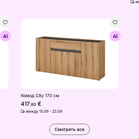
м
Комод City 170 см
Найдите похожие
Комод City 170 см
417
€
,60
между 15.09 - 22.09
Смотреть все