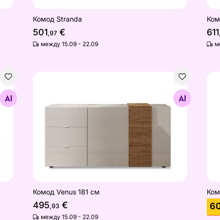
Комод Stranda
Ком
501
€
611
,97
между 15.09 - 22.09
м
Комод Venus 181 см
Ком
Найдите похожие
Комод Venus 181 см
Ком
495
€
6
,93
между 15.09 - 22.09