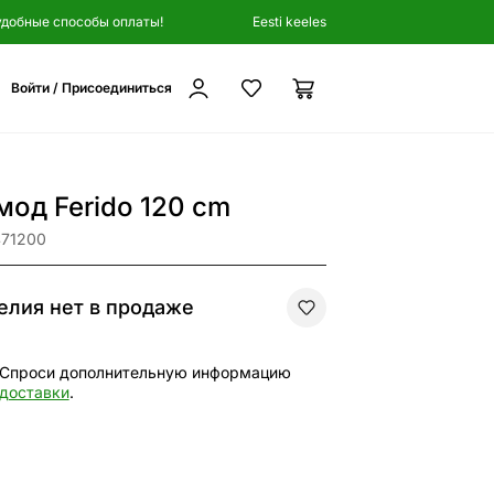
удобные способы оплаты!
Eesti keeles
Войти / Присоединиться
мод Ferido 120 cm
471200
елия нет в продаже
Спроси дополнительную информацию
доставки
.