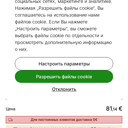
социальных сетях, маркетинге и аналитике.
Нажимая „Разрешить файлы cookie“, Вы
соглашаетесь на использование нами
файлов cookie. Если Вы нажмете
„Настроить параметры“, вы сможете
Перейти к слайду 1
Перейти к слайду 2
Перейти к слайду 3
Перейти к слайду 4
Перейти к слайду 5
Перейти к слайду 6
выбрать файлы cookie по отдельности и
Посмотреть похожие
просмотреть дополнительную информацию
о них.
Быстрая доставка!
Настроить параметры
Пылесос сухой/влажной уборки
Bomann BS6058CB
Разрешить файлы cookie
Код 457026
Отклонить
Срок доставки между 13.08 - 20.08
81
€
Цена
,14
Для постоянных клиентов доставка 0€