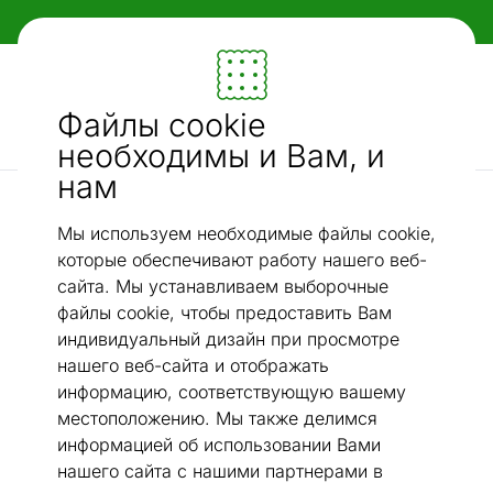
Гибкие и удобные способы оплаты!
Мебель и убранство - ON24
Файлы cookie
Ищи...
AI-поиск
необходимы и Вам, и
нам
Пылесосы
Пылесос сухой/влажной уборки Bomann BS6058CB
/
Мы используем необходимые файлы cookie,
которые обеспечивают работу нашего веб-
сайта. Мы устанавливаем выборочные
файлы cookie, чтобы предоставить Вам
индивидуальный дизайн при просмотре
нашего веб-сайта и отображать
информацию, соответствующую вашему
местоположению. Мы также делимся
информацией об использовании Вами
нашего сайта с нашими партнерами в