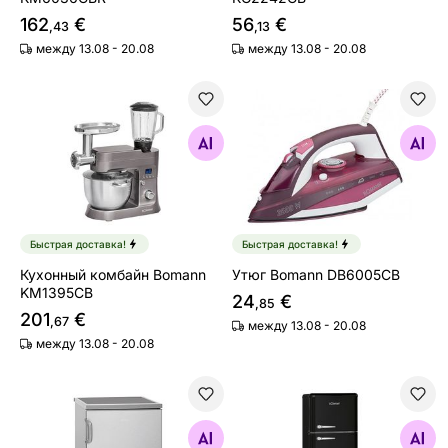
162
€
56
€
,43
,13
между 13.08 - 20.08
между 13.08 - 20.08
Кухонный комбайн Bomann KM1395CB
Утюг Bomann DB6005CB
Найдите похожие
Найдите похожие
Быстрая доставка!
Быстрая доставка!
Кухонный комбайн Bomann
Утюг Bomann DB6005CB
KM1395CB
24
€
,85
201
€
,67
между 13.08 - 20.08
между 13.08 - 20.08
Холодильник Bomann KS21941IX
Ретро холодильник Boman
Найдите похожие
Найдите похожие