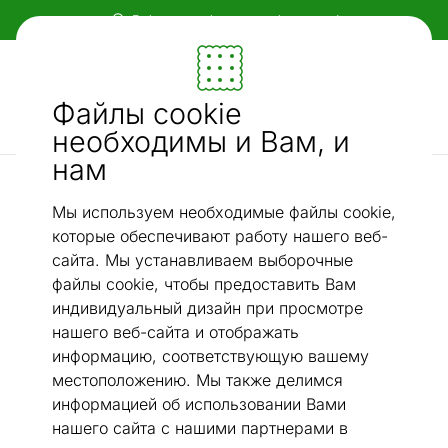
Гибкие и удобные способы оплаты!
Мебель и убранство - ON24
Файлы cookie
Ищи...
AI-поиск
необходимы и Вам, и
нам
Mассажные стулья
Кресло recliner / массажное кресло
/
Мы используем необходимые файлы cookie,
которые обеспечивают работу нашего веб-
сайта. Мы устанавливаем выборочные
файлы cookie, чтобы предоставить Вам
индивидуальный дизайн при просмотре
нашего веб-сайта и отображать
информацию, соответствующую вашему
местоположению. Мы также делимся
информацией об использовании Вами
нашего сайта с нашими партнерами в