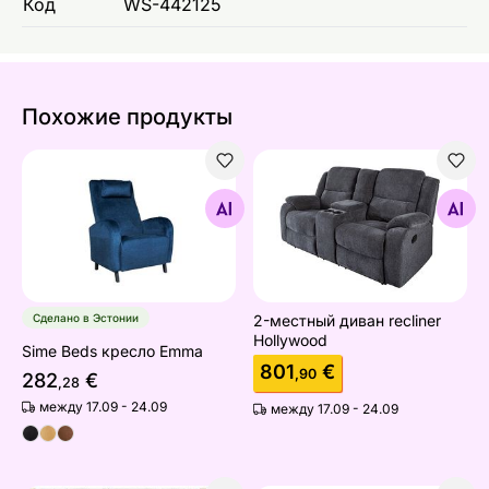
Код
WS-442125
Похожие продукты
Sime Beds кресло Emma
2-местный диван recliner H
Найдите похожие
Найдите похожие
Сделано в Эстонии
2-местный диван recliner
Hollywood
Sime Beds кресло Emma
801
€
,90
282
€
,28
между 17.09 - 24.09
между 17.09 - 24.09