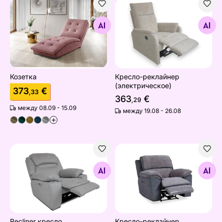
Козетка
Кресло-реклайнер (электр
Найдите похожие
Найдите похожие
Козетка
Кресло-реклайнер
(электрическое)
373
€
,33
363
€
,29
между 08.09 - 15.09
между 19.08 - 26.08
+
Recliner кресло (электрическое)
Кресло-реклайнер (электр
Найдите похожие
Найдите похожие
Recliner кресло
Кресло-реклайнер