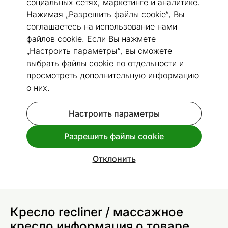
социальных сетях, маркетинге и аналитике.
Нажимая „Разрешить файлы cookie“, Вы
соглашаетесь на использование нами
файлов cookie. Если Вы нажмете
Перейти к слайду 1
Перейти к слайду 2
Перейти к слайду 3
Перейти к слайду 4
Перейти к слайду 5
Перейти к слайду 6
Перейти к слайду 7
„Настроить параметры“, вы сможете
выбрать файлы cookie по отдельности и
Размеры
Посмотреть похожие
просмотреть дополнительную информацию
о них.
Кресло recliner / массажное
кресло
Настроить параметры
Код 442125
Разрешить файлы cookie
Спроси дополнительную информацию
доставки
.
Отклонить
Кресло recliner / массажное
кресло информация о товаре