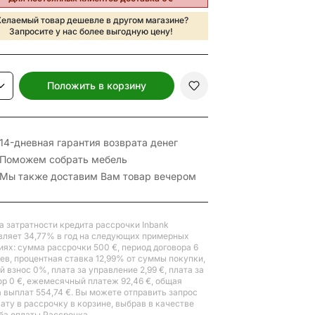
елаемый товар дешевле в другом магазине?
Запросите у нас более выгодную цену!
Положить в корзину
14-дневная гарантия возврата денег
Поможем собрать мебель
Мы также доставим Вам товар вечером
а затратности кредита рассрочки Inbank
вляет 34,77% в год на следующих примерных
иях: сумма рассрочки 500 €, период договора 6
ев, процентная ставка 12,99% от суммы покупки,
 взнос 0%, плата за управление 2,99 €, плата за
ор 0 €, ежемесячный платеж 92,46 €, общая
 выплат 554,74 €. Вы можете отправить запрос
лату в рассрочку в корзине, выбрав в качестве
ба оплаты Рассрочка.