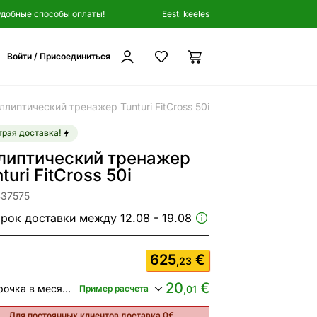
удобные способы оплаты!
Eesti keeles
Войти / Присоединиться
ллиптический тренажер Tunturi FitCross 50i
рая доставка!
липтический тренажер
turi FitCross 50i
437575
рок доставки между 12.08 - 19.08
625
€
,23
20
€
Рассрочка в месяц от
Пример расчета
,01
Для постоянных клиентов доставка 0€