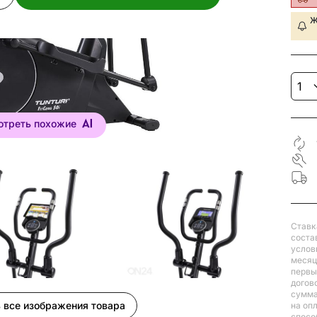
Ж
отреть похожие
Ставк
соста
услов
месяц
первый
догов
сумма
 все изображения товара
на оп
спосо