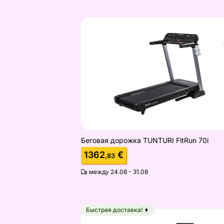
Беговая дорожка TUNTURI FitRun 70
Найдите похожие
Беговая дорожка TUNTURI FitRun 70i
1362
€
,83
между 24.08 - 31.08
Быстрая доставка!
Беговая дорожка Tunturi Endurance 