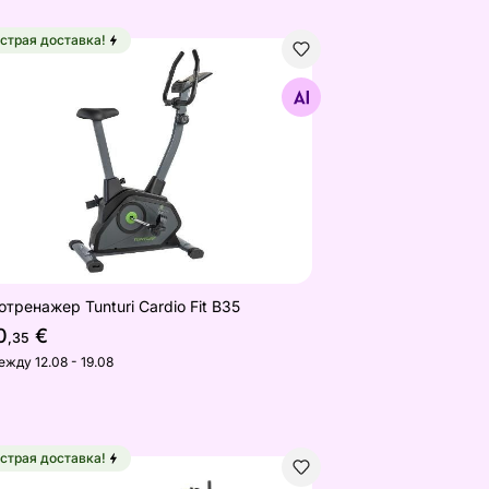
страя доставка!
l
отренажер Tunturi Cardio Fit B35
Найдите похожие
отренажер Tunturi Cardio Fit B35
0
€
,35
ежду 12.08 - 19.08
страя доставка!
отренажер Tunturi Star Fit E100 Bike