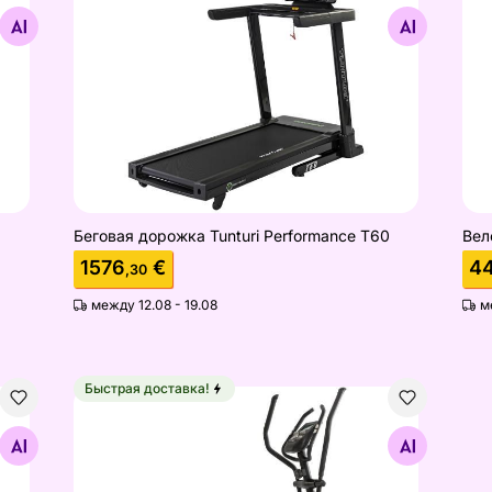
Найдите похожие
Беговая дорожка Tunturi Performance T60
Вел
1576
€
4
,30
между 12.08 - 19.08
м
Быстрая доставка!
rgometer Bike
Эллиптический тренажер Tunturi Signature C20-
Найдите похожие