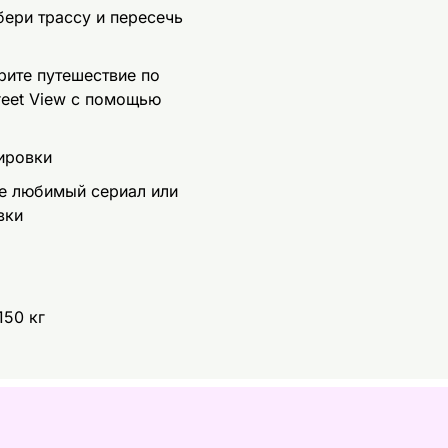
бери трассу и пересечь
рите путешествие по
reet View с помощью
ировки
е любимый сериал или
вки
150 кг