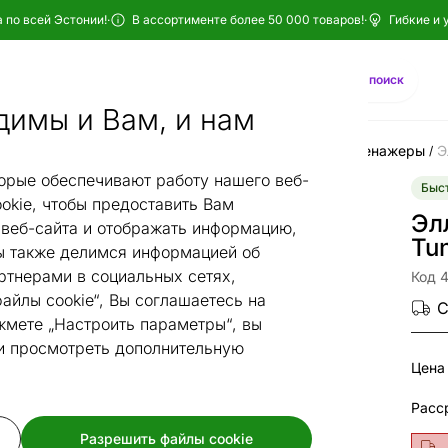
 по всей Эстонии!
·
В ассортименте более 50 000 товаров!
·
Гибкие и 
Найти
AI-поиск
димы и Вам, и нам
вочные устройства
Тренажеры
Эллиптические тренажеры
Э
/
/
/
орые обеспечивают работу нашего веб-
Быст
okie, чтобы предоставить Вам
Эл
веб-сайта и отображать информацию,
Tun
 также делимся информацией об
ртнерами в социальных сетях,
Код 
айлы cookie“, Вы соглашаетесь на
С
жмете „Настроить параметры“, вы
 и просмотреть дополнительную
Цена
Разрешить файлы cookie