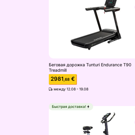
Найдите похожие
Беговая дорожка Tunturi Endurance T90
Treadmill
2981
€
,68
между 12.08 - 19.08
Быстрая доставка!
Велотренажер Tunturi FitCycle 70i E
Найдите похожие