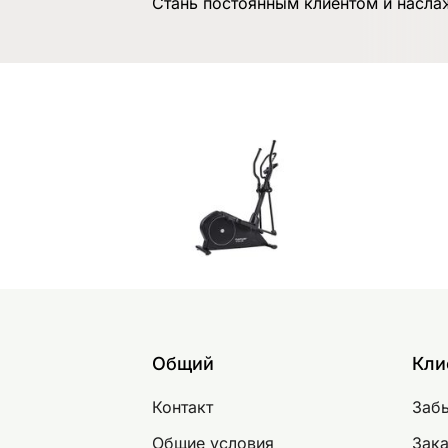
Стань постоянным клиентом и насла
Общий
Кли
Контакт
Заб
Общие условия
Зака