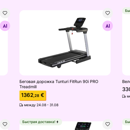
Бы
i
Беговая дорожка Tunturi FitRun 90i PRO Treadmil
Вел
Найдите похожие
Беговая дорожка Tunturi FitRun 90i PRO
Вел
Treadmill
33
1362
€
,28
м
между 24.08 - 31.08
Быстрая доставка!
Бы
T90 Treadmill
Беговая дорожка Tunturi Performance T60
Вел