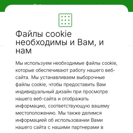
Гибкие и удобные способы оплаты!
Мебель и убранство - ON24
Файлы cookie
Ищи...
AI-поиск
необходимы и Вам, и
нам
Сковородки
Сковорода Ingenio Eco Respect Ø 28 см
/
Мы используем необходимые файлы cookie,
которые обеспечивают работу нашего веб-
сайта. Мы устанавливаем выборочные
файлы cookie, чтобы предоставить Вам
индивидуальный дизайн при просмотре
нашего веб-сайта и отображать
информацию, соответствующую вашему
местоположению. Мы также делимся
информацией об использовании Вами
нашего сайта с нашими партнерами в