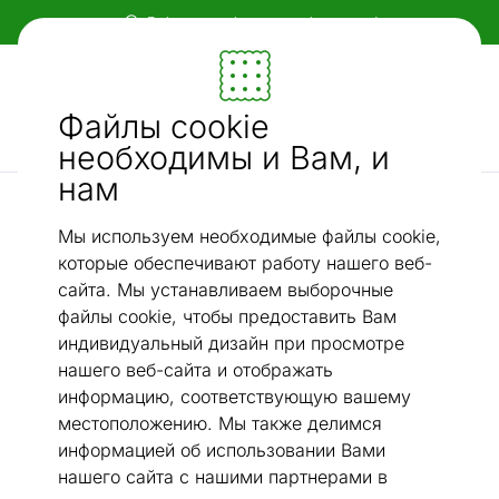
Гибкие и удобные способы оплаты!
Мебель и убранство - ON24
Файлы cookie
Ищи...
AI-поиск
необходимы и Вам, и
нам
кладовые
Ящик для хранения с крышкой
/
Мы используем необходимые файлы cookie,
которые обеспечивают работу нашего веб-
сайта. Мы устанавливаем выборочные
файлы cookie, чтобы предоставить Вам
индивидуальный дизайн при просмотре
нашего веб-сайта и отображать
информацию, соответствующую вашему
местоположению. Мы также делимся
информацией об использовании Вами
нашего сайта с нашими партнерами в