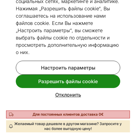
социальных сетях, маркетинге и аналитике.
Нажимая „Разрешить файлы cookie“, Вы
соглашаетесь на использование нами
файлов cookie. Если Вы нажмете
Перейти к слайду 1
Перейти к слайду 2
Перейти к слайду 3
Перейти к слайду 4
Перейти к слайду 5
Перейти к слайду 6
„Настроить параметры“, вы сможете
выбрать файлы cookie по отдельности и
Посмотреть похожие
просмотреть дополнительную информацию
о них.
Быстрая доставка!
Ящик для хранения с крышкой
Настроить параметры
Код 433588
Разрешить файлы cookie
Срок доставки между 13.08 - 20.08
Отклонить
20
€
Цена
,09
Для постоянных клиентов доставка 0€
Желаемый товар дешевле в другом магазине? Запросите у
нас более выгодную цену!