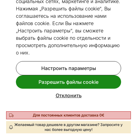
социальных сетях, маркетинге и аналитике.
Нажимая „Разрешить файлы cookie“, Вы
соглашаетесь на использование нами
файлов cookie. Если Вы нажмете
Перейти к слайду 1
Перейти к слайду 2
Перейти к слайду 3
Перейти к слайду 4
„Настроить параметры“, вы сможете
выбрать файлы cookie по отдельности и
Посмотреть похожие
просмотреть дополнительную информацию
о них.
Быстрая доставка!
Корзинки для хранения, 2 шт
Настроить параметры
Код 424743
Разрешить файлы cookie
Срок доставки между 11.08 - 18.08
Отклонить
22
€
Цена
,71
Для постоянных клиентов доставка 0€
Желаемый товар дешевле в другом магазине? Запросите у
нас более выгодную цену!