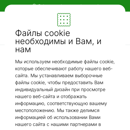
Гибкие и удобные способы оплаты!
Мебель и убранство - ON24
Файлы cookie
Ищи...
AI-поиск
необходимы и Вам, и
нам
интерьерные корзины
Корзинки для хранения, 2 шт
/
Мы используем необходимые файлы cookie,
которые обеспечивают работу нашего веб-
сайта. Мы устанавливаем выборочные
файлы cookie, чтобы предоставить Вам
индивидуальный дизайн при просмотре
нашего веб-сайта и отображать
информацию, соответствующую вашему
местоположению. Мы также делимся
информацией об использовании Вами
нашего сайта с нашими партнерами в