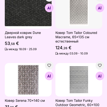
Дверной коврик Dune Leaves dark grey
Ковер Tom Tailor Coloured
Найдите похожие
Найдите похожие
Дверной коврик Dune
Ковер Tom Tailor Coloured
Leaves dark grey
Macrame, 65x135 см
естественный
53
€
,58
124
€
,26
между 18.09 - 25.09
между 03.09 - 10.09
Ковер Serena 70x140 см
Ковер Tom Tailor Funky Ou
Найдите похожие
Найдите похожие
Ковер Serena 70x140 см
Ковер Tom Tailor Funky
Outdoor Geometric, 60x100
31
€