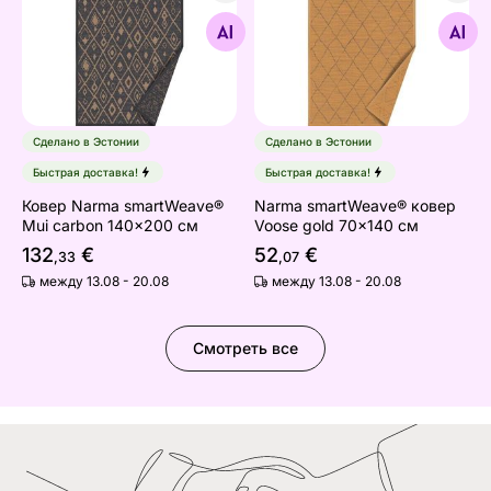
Ковер Narma smartWeave® Mui carbon 140x200 см
Narma smartWeave® ковер 
Найдите похожие
Найдите похожие
Сделано в Эстонии
Сделано в Эстонии
Быстрая доставка!
Быстрая доставка!
Ковер Narma smartWeave®
Narma smartWeave® ковер
Mui carbon 140x200 см
Voose gold 70x140 см
132
€
52
€
,33
,07
между 13.08 - 20.08
между 13.08 - 20.08
Смотреть все