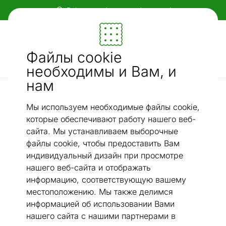
Гибкие и удобные способы оплаты!
Мебель и убранство - ON24
Файлы cookie
Ищи...
AI-поиск
необходимы и Вам, и
нам
Хлопковые ковры narma
Ковер Narma smartWeave® Kuma carbon 140x200 см
/
Мы используем необходимые файлы cookie,
которые обеспечивают работу нашего веб-
сайта. Мы устанавливаем выборочные
файлы cookie, чтобы предоставить Вам
индивидуальный дизайн при просмотре
нашего веб-сайта и отображать
информацию, соответствующую вашему
местоположению. Мы также делимся
информацией об использовании Вами
нашего сайта с нашими партнерами в