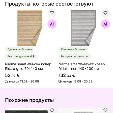
Продукты, которые соответствуют
Narma smartWeave® ковер Ridala gold 70x140 см
Narma smartWeave® ковер R
Найдите похожие
Найдите похожие
Сделано в Эстонии
Сделано в Эстонии
Быстрая доставка!
Быстрая доставка!
Narma smartWeave® ковер
Narma smartWeave® ковер
Ridala gold 70x140 см
Ridala linen 140x200 см
52
€
132
€
,07
,33
между 13.08 - 20.08
между 13.08 - 20.08
Похожие продукты