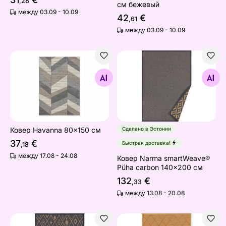
,28
см бежевый
между 03.09 - 10.09
42
€
,61
между 03.09 - 10.09
Ковер Havanna 80x150 см
Ковер Narma smartWeave® 
Найдите похожие
Найдите похожие
Ковер Havanna 80x150 см
Сделано в Эстонии
37
€
Быстрая доставка!
,18
между 17.08 - 24.08
Ковер Narma smartWeave®
Püha carbon 140x200 см
132
€
,33
между 13.08 - 20.08