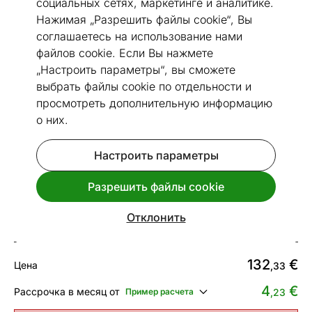
социальных сетях, маркетинге и аналитике.
Нажимая „Разрешить файлы cookie“, Вы
соглашаетесь на использование нами
файлов cookie. Если Вы нажмете
„Настроить параметры“, вы сможете
Перейти к слайду 1
Перейти к слайду 2
Перейти к слайду 3
Перейти к слайду 4
Перейти к слайду 5
Перейти к слайду 6
Перейти к слайду 7
Перейти к слайду 
Перейти к слайд
выбрать файлы cookie по отдельности и
Посмотреть похожие
просмотреть дополнительную информацию
о них.
Сделано в Эстонии
Быстрая доставка!
Настроить параметры
Ковер Narma smartWeave® Kuma
carbon 140x200 см
Разрешить файлы cookie
Код 422774
Отклонить
Срок доставки между 13.08 - 20.08
132
€
Цена
,33
4
€
Рассрочка в месяц от
Пример расчета
,23