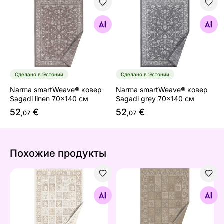
Narma smartWeave® ковер Sagadi linen 70x140 см
Narma smartWeave® ковер 
Найдите похожие
Найдите похожие
Сделано в Эстонии
Сделано в Эстонии
Narma smartWeave® ковер
Narma smartWeave® ковер
Sagadi linen 70x140 см
Sagadi grey 70x140 см
52
€
52
€
,07
,07
Похожие продукты
Ковер Narma smartWeave® Kalvi white 140x200 см
Ковер Narma smartWeave® K
Найдите похожие
Найдите похожие