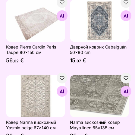
Ковер Pierre Cardin Paris Taupe 80x150 см
Дверной коврик Cabaiguá
Найдите похожие
Найдите похожие
Ковер Pierre Cardin Paris
Дверной коврик Cabaiguán
Taupe 80x150 см
50x80 cm
56
€
15
€
,62
,07
Ковер Narma вискозный Yasmin beige 67x140 см
Narma вискозный ковер Ma
Найдите похожие
Найдите похожие
Ковер Narma вискозный
Narma вискозный ковер
Yasmin beige 67x140 см
Maya linen 65x135 см