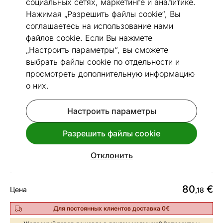
социальных сетях, маркетинге и аналитике.
Нажимая „Разрешить файлы cookie“, Вы
соглашаетесь на использование нами
файлов cookie. Если Вы нажмете
„Настроить параметры“, вы сможете
Перейти к слайду 1
Перейти к слайду 2
Перейти к слайду 3
Перейти к слайду 4
Перейти к слайду 5
Перейти к слайду 6
Перейти к слайду 7
Перейти к слайду 8
Перейти к слайду 9
Перейти к слайду
Перейти к слай
Перейти к 
выбрать файлы cookie по отдельности и
Посмотреть похожие
просмотреть дополнительную информацию
о них.
Сделано в Эстонии
Настроить параметры
Ковер Narma smartWeave® Sagadi
cream 100x160 см
Разрешить файлы cookie
Код 422767
Отклонить
Спроси срок доставки.
80
€
Цена
,18
Для постоянных клиентов доставка 0€