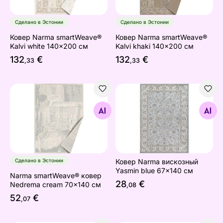
Сделано в Эстонии
Сделано в Эстонии
Ковер Narma smartWeave®
Ковер Narma smartWeave®
Kalvi white 140x200 см
Kalvi khaki 140x200 см
132
€
132
€
,33
,33
Narma smartWeave® ковер Nedrema cream 70x140 см
Ковер Narma вискозный Ya
Найдите похожие
Найдите похожие
Сделано в Эстонии
Ковер Narma вискозный
Yasmin blue 67x140 см
Narma smartWeave® ковер
28
€
Nedrema cream 70x140 см
,08
52
€
,07