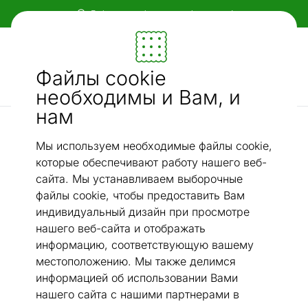
Гибкие и удобные способы оплаты!
Мебель и убранство - ON24
Файлы cookie
Ищи...
AI-поиск
необходимы и Вам, и
нам
Хлопковые ковры narma
Ковер Narma smartWeave® Sagadi cream 100x160 см
/
Мы используем необходимые файлы cookie,
которые обеспечивают работу нашего веб-
сайта. Мы устанавливаем выборочные
файлы cookie, чтобы предоставить Вам
индивидуальный дизайн при просмотре
нашего веб-сайта и отображать
информацию, соответствующую вашему
местоположению. Мы также делимся
информацией об использовании Вами
нашего сайта с нашими партнерами в