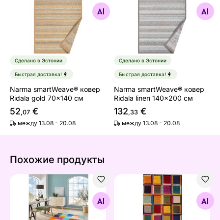
Найдите похожие
Найдите похожие
Сделано в Эстонии
Сделано в Эстонии
Быстрая доставка!
Быстрая доставка!
Narma smartWeave® ковер
Narma smartWeave® ковер
Ridala gold 70x140 см
Ridala linen 140x200 см
52
€
132
€
,07
,33
между 13.08 - 20.08
между 13.08 - 20.08
Похожие продукты
Ковер Sonnenstadt
Ковер Boutique 60x230 см
Найдите похожие
Найдите похожие