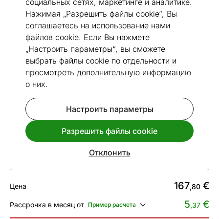
социальных сетях, маркетинге и аналитике.
Нажимая „Разрешить файлы cookie“, Вы
соглашаетесь на использование нами
файлов cookie. Если Вы нажмете
„Настроить параметры“, вы сможете
Перейти к слайду 1
Перейти к слайду 2
Перейти к слайду 3
Перейти к слайду 4
Перейти к слайду 5
Перейти к слайду 6
Перейти к слайду 7
Перейти к слайду 8
Перейти к слайду
Перейти к сла
выбрать файлы cookie по отдельности и
Посмотреть похожие
просмотреть дополнительную информацию
о них.
Сделано в Эстонии
Быстрая доставка!
Настроить параметры
Ковер Narma smartWeave® TWIN
Laeva multi 160x230 см
Разрешить файлы cookie
Код 422755
Отклонить
Срок доставки между 13.08 - 20.08
167
€
Цена
,80
5
€
Рассрочка в месяц от
Пример расчета
,37