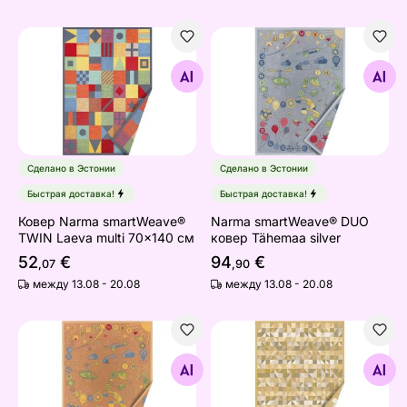
Ковер Narma smartWeave® TWIN Laeva multi 70x140 
Narma smartWeave® DUO ко
Найдите похожие
Найдите похожие
Сделано в Эстонии
Сделано в Эстонии
Быстрая доставка!
Быстрая доставка!
Ковер Narma smartWeave®
Narma smartWeave® DUO
TWIN Laeva multi 70x140 см
ковер Tähemaa silver
52
€
94
€
,07
,90
между 13.08 - 20.08
между 13.08 - 20.08
Ковер Narma smartWeave® DUO Tähemaa gold
Ковер Narma smartWeave® 
Найдите похожие
Найдите похожие