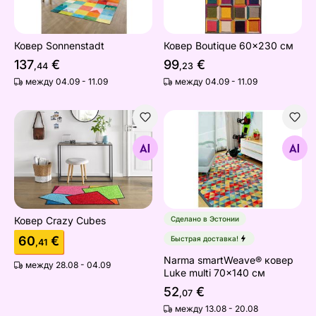
Ковер Sonnenstadt
Ковер Boutique 60x230 см
137
€
99
€
,44
,23
между 04.09 - 11.09
между 04.09 - 11.09
Ковер Crazy Cubes
Narma smartWeave® ковер L
Найдите похожие
Найдите похожие
Ковер Crazy Cubes
Сделано в Эстонии
60
€
Быстрая доставка!
,41
Narma smartWeave® ковер
между 28.08 - 04.09
Luke multi 70x140 см
52
€
,07
между 13.08 - 20.08