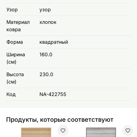
Узор
узор
Материал
хлопок
ковра
Форма
квадратный
Ширина
160.0
(см)
Высота
230.0
(см)
Код
NA-422755
Продукты, которые соответствуют
Narma smartWeave® ковер Ridala gold 70x140 см
Narma smartWeave® ковер R