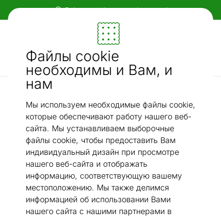
Гибкие и удобные способы оплаты!
Мебель и убранство - ON24
Файлы cookie
Ищи...
AI-поиск
необходимы и Вам, и
нам
Хлопковые ковры narma
Ковер Narma smartWeave® TWIN Laeva multi 160x230 см
/
Мы используем необходимые файлы cookie,
которые обеспечивают работу нашего веб-
сайта. Мы устанавливаем выборочные
файлы cookie, чтобы предоставить Вам
индивидуальный дизайн при просмотре
нашего веб-сайта и отображать
информацию, соответствующую вашему
местоположению. Мы также делимся
информацией об использовании Вами
нашего сайта с нашими партнерами в