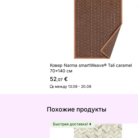
Найдите похожие
Ковер Narma smartWeave® Tali caramel
70x140 см
52
€
,07
между 13.08 - 20.08
Похожие продукты
Быстрая доставка!
Ковер Argentum Wood floor 133x195