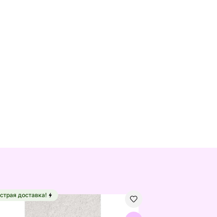
страя доставка!
ер Narma велюровый Wow™ white 67x133 см