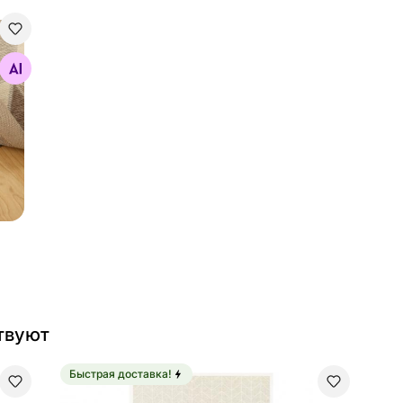
o
твуют
Быстрая доставка!
mel 70x140 см
Ковер Narma smartWeave® Tali white 70x140 см