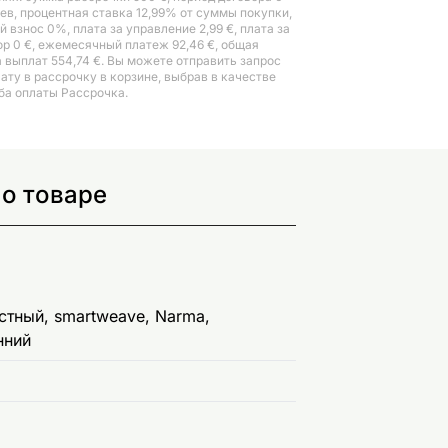
ев, процентная ставка 12,99% от суммы покупки,
 взнос 0%, плата за управление 2,99 €, плата за
ор 0 €, ежемесячный платеж 92,46 €, общая
 выплат 554,74 €. Вы можете отправить запрос
лату в рассрочку в корзине, выбрав в качестве
ба оплаты Рассрочка.
 о товаре
тный, smartweave, Narma,
нний