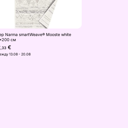
ер Narma smartWeave® Mooste white
x200 см
2
€
,33
ежду 13.08 - 20.08
м