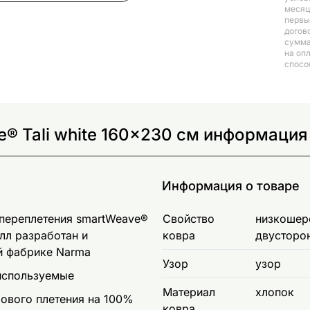
месяц
первый
догов
сумма
на оп
спосо
® Tali white 160x230 см информация
Информация о товаре
 переплетения smartWeave®
Свойство
низкошерс
лл разработан и
ковра
двусторо
ой фабрике Narma
Узор
узор
 используемые
Материал
хлопок
ового плетения на 100%
ковра