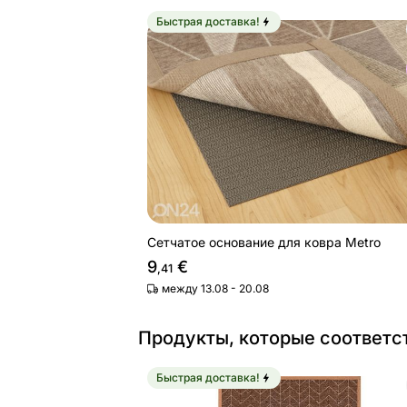
Быстрая доставка!
Сетчатое основание для ковра Metr
Найдите похожие
Сетчатое основание для ковра Metro
9
€
,41
между 13.08 - 20.08
Продукты, которые соответс
Быстрая доставка!
Ковер Narma smartWeave® Tali cara