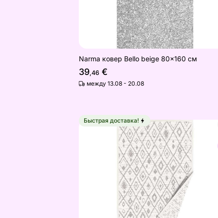
Narma ковер Bello beige 80x160 см
39
€
,46
между 13.08 - 20.08
Быстрая доставка!
Ковер Narma smartWeave® Mui whit
Найдите похожие