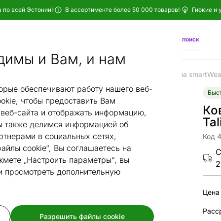
 по всей Эстонии!
·
В ассортименте более 50 000 товаров!
·
Гибкие и 
Найти
AI-поиск
димы и Вам, и нам
Ковры narma
Хлопковые ковры narma
Ковер Narma smartWeav
/
/
/
орые обеспечивают работу нашего веб-
Быст
okie, чтобы предоставить Вам
Ко
веб-сайта и отображать информацию,
Tal
 также делимся информацией об
ртнерами в социальных сетях,
Код 
айлы cookie“, Вы соглашаетесь на
С
жмете „Настроить параметры“, вы
2
 и просмотреть дополнительную
Цена
Расс
Разрешить файлы cookie