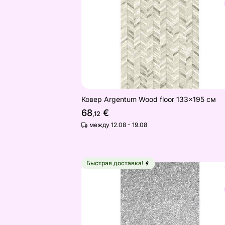
Найдите похожие
Ковер Argentum Wood floor 133x195 см
68
€
,12
между 12.08 - 19.08
Быстрая доставка!
Narma ковер Bello beige 80x160 см
Найдите похожие