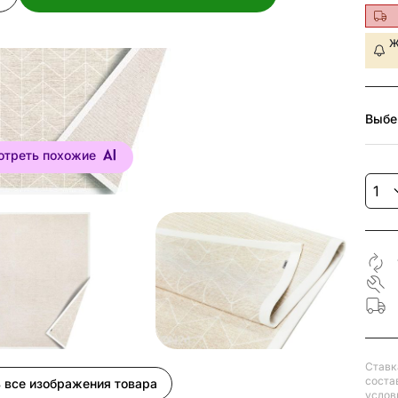
Ж
Выбе
отреть похожие
Ставк
соста
 все изображения товара
услов