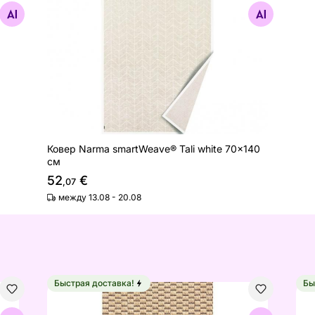
Найдите похожие
Ковер Narma smartWeave® Tali white 70x140
см
52
€
,07
между 13.08 - 20.08
Быстрая доставка!
Бы
 см
Narma ковер Bono™ beige 60x80 см
Ков