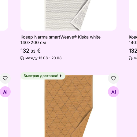
Ковер Narma smartWeave® Kiska white
Ков
140x200 см
140
132
€
13
,33
между 13.08 - 20.08
м
Быстрая доставка!
e 140x200 см
Narma smartWeave® ковер Voose gold 70x140 с
Найдите похожие