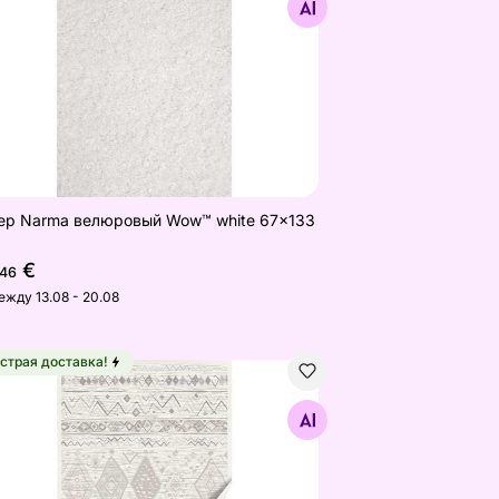
Найдите похожие
ер Narma велюровый Wow™ white 67x133
€
,46
ежду 13.08 - 20.08
страя доставка!
 см
ер Narma smartWeave® Mooste white 140x200 см
Найдите похожие