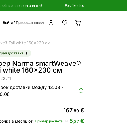
удобные способы оплаты!
Eesti keeles
Войти / Присоединиться
e® Tali white 160x230 см
рая доставка!
вер Narma smartWeave®
i white 160x230 см
422711
рок доставки между 13.08 -
0.08
167
€
,80
5
€
рочка в месяц от
Пример расчета
,37