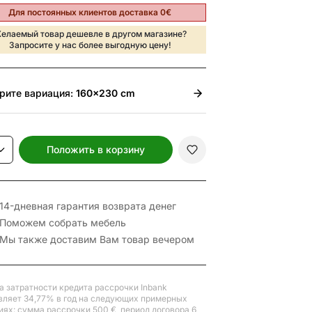
Для постоянных клиентов доставка 0€
елаемый товар дешевле в другом магазине?
Запросите у нас более выгодную цену!
рите
вариация:
160x230 cm
Положить в корзину
14-дневная гарантия возврата денег
Поможем собрать мебель
Мы также доставим Вам товар вечером
а затратности кредита рассрочки Inbank
вляет 34,77% в год на следующих примерных
иях: сумма рассрочки 500 €, период договора 6