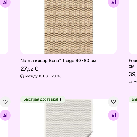
Найдите похожие
Narma ковер Bono™ beige 60x80 см
Ков
см
27
€
,32
39
между 13.08 - 20.08
м
Быстрая доставка!
Бы
Ковер Narma smartWeave® Kiska white 140x200
Ков
Найдите похожие