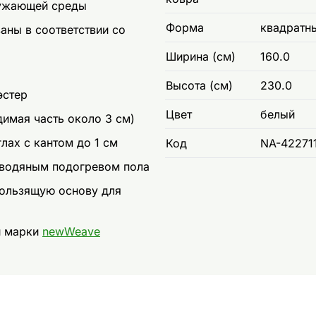
ружающей среды
Форма
квадратн
ны в соответствии со
Ширина (см)
160.0
Высота (см)
230.0
эстер
Цвет
белый
димая часть около 3 см)
лах с кантом до 1 см
Код
NA-42271
 водяным подогревом пола
кользящую основу для
и марки
newWeave