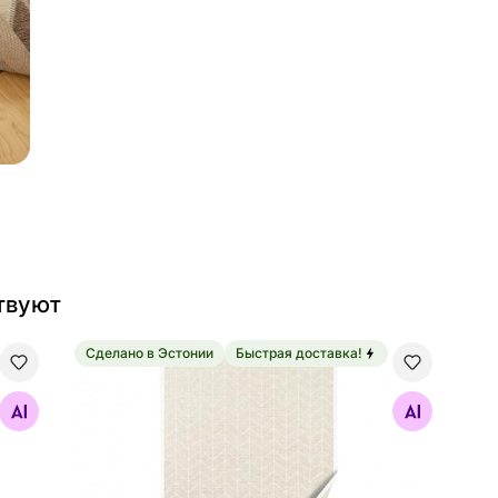
твуют
Сделано в Эстонии
Быстрая доставка!
mel 70x140 см
Ковер Narma smartWeave® Tali white 70x140 см
Найдите похожие