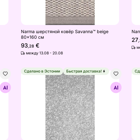
Narma шерстяной ковёр Savanna™ beige
Nar
80x160 см
27
93
€
,28
м
между 13.08 - 20.08
Сделано в Эстонии
Быстрая доставка!
Сд
e 67x133 см
Narma ковер Bello beige 80x160 см
Nar
Найдите похожие