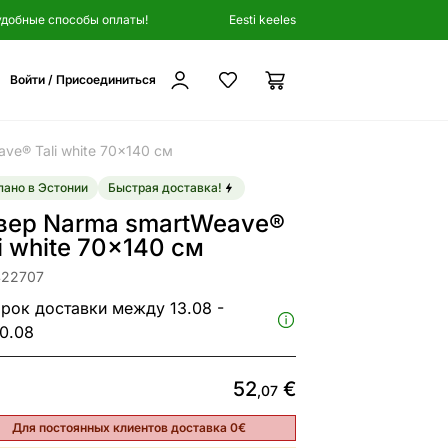
удобные способы оплаты!
Eesti keeles
Войти / Присоединиться
ve® Tali white 70x140 см
ано в Эстонии
Быстрая доставка!
вер Narma smartWeave®
i white 70x140 см
422707
рок доставки между 13.08 -
0.08
52
€
,07
Для постоянных клиентов доставка 0€