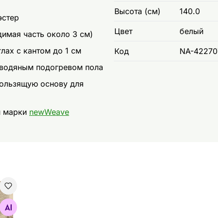
Высота (см)
140.0
эстер
Цвет
белый
димая часть около 3 см)
лах с кантом до 1 см
Код
NA-42270
 водяным подогревом пола
кользящую основу для
и марки
newWeave
o