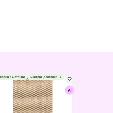
елано в Эстонии
Быстрая доставка!
 см
ma ковер Bono™ beige 60x80 см
Найдите похожие