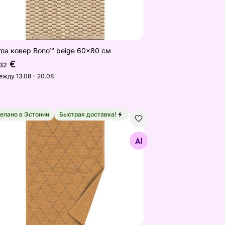
ma ковер Bono™ beige 60x80 см
€
,32
ежду 13.08 - 20.08
елано в Эстонии
Быстрая доставка!
ma smartWeave® ковер Voose gold 70x140 см
Найдите похожие