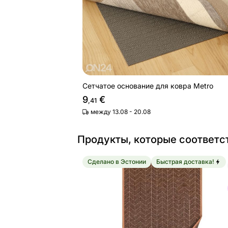
Сетчатое основание для ковра Metro
9
€
,41
между 13.08 - 20.08
Продукты, которые соответс
Сделано в Эстонии
Быстрая доставка!
Ковер Narma smartWeave® Tali cara
Найдите похожие