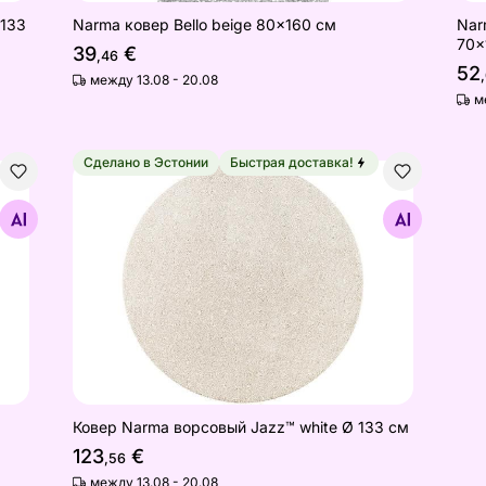
x133
Narma ковер Bello beige 80x160 см
Nar
70x
39
€
,46
52
между 13.08 - 20.08
м
Сделано в Эстонии
Быстрая доставка!
nen 70x140 смм
Ковер Narma ворсовый Jazz™ white Ø 133 см
Найдите похожие
Ковер Narma ворсовый Jazz™ white Ø 133 см
123
€
,56
между 13.08 - 20.08