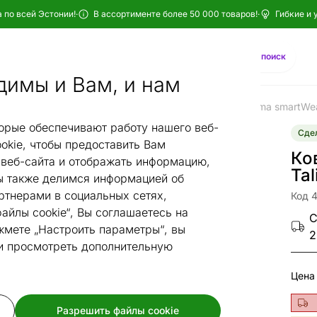
 по всей Эстонии!
·
В ассортименте более 50 000 товаров!
·
Гибкие и 
Найти
AI-поиск
димы и Вам, и нам
ы
Ковры narma
Хлопковые ковры narma
Ковер Narma smartWea
/
/
/
орые обеспечивают работу нашего веб-
Сдел
okie, чтобы предоставить Вам
Ко
веб-сайта и отображать информацию,
Tal
 также делимся информацией об
ртнерами в социальных сетях,
Код 
айлы cookie“, Вы соглашаетесь на
С
жмете „Настроить параметры“, вы
2
 и просмотреть дополнительную
Цена
Разрешить файлы cookie