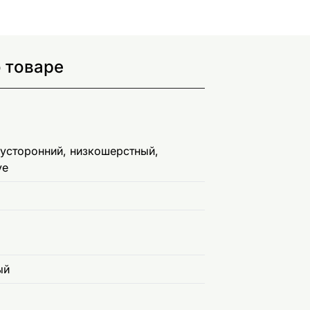
о товаре
вусторонний, низкошерстный,
ve
ый