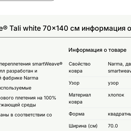
® Tali white 70x140 см информация 
Информация о товаре
 переплетения smartWeave®
Свойство
Narma, д
лл разработан и
ковра
smartwea
ой фабрике Narma
Узор
узор
 используемые
Материал
хлопок
ового плетения на 100%
ковра
ружающей среды
Форма
квадратн
ны в соответствии со
Ширина (см)
70.0