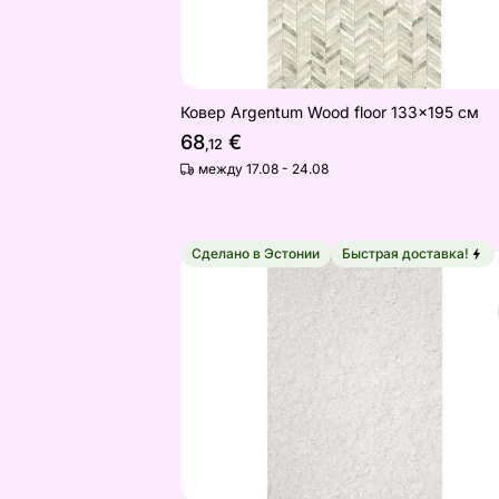
Ковер Argentum Wood floor 133x195 см
68
€
,12
между 17.08 - 24.08
Сделано в Эстонии
Быстрая доставка!
Ковер Narma велюровый Wow™ whit
Найдите похожие