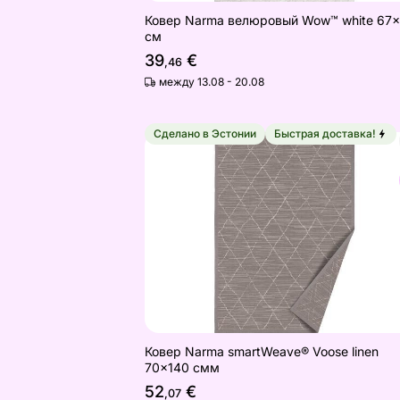
Ковер Narma велюровый Wow™ white 67
см
39
€
,46
между 13.08 - 20.08
Сделано в Эстонии
Быстрая доставка!
Ковер Narma smartWeave® Voose li
Найдите похожие
Ковер Narma smartWeave® Voose linen
70x140 смм
52
€
,07