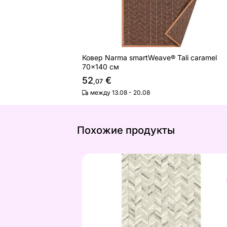
Ковер Narma smartWeave® Tali caramel
70x140 см
52
€
,07
между 13.08 - 20.08
Похожие продукты
Ковер Argentum Wood floor 133x195
Найдите похожие