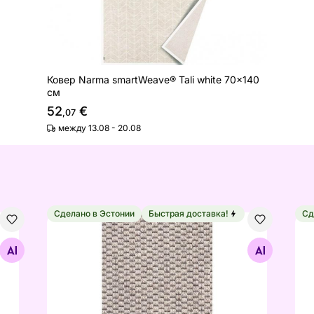
Ковер Narma smartWeave® Tali white 70x140
см
52
€
,07
между 13.08 - 20.08
Сделано в Эстонии
Быстрая доставка!
Сд
 см
Narma шерстяной ковёр Savanna™ beige 80x160
Nar
Найдите похожие