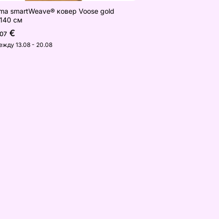
ma smartWeave® ковер Voose gold
140 см
€
,07
ежду 13.08 - 20.08