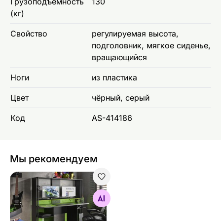
Грузоподъемность
130
(кг)
Свойство
регулируемая высота,
подголовник, мягкое сиденье,
вращающийся
Ноги
из пластика
Цвет
чёрный, серый
Код
AS-414186
Мы рекомендуем
Геймерский стол Stream + LED
Найдите похожие