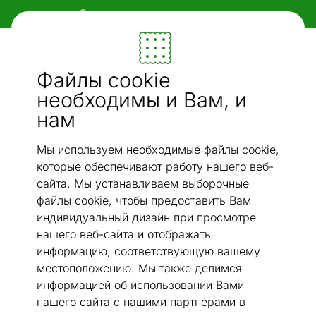
Гибкие и удобные способы оплаты!
Мебель и убранство - ON24
Файлы cookie
Ищи...
AI-поиск
необходимы и Вам, и
нам
Рабочие стулья для дома
Кресло геймерское Niagara
/
Мы используем необходимые файлы cookie,
которые обеспечивают работу нашего веб-
сайта. Мы устанавливаем выборочные
файлы cookie, чтобы предоставить Вам
индивидуальный дизайн при просмотре
нашего веб-сайта и отображать
информацию, соответствующую вашему
местоположению. Мы также делимся
информацией об использовании Вами
нашего сайта с нашими партнерами в