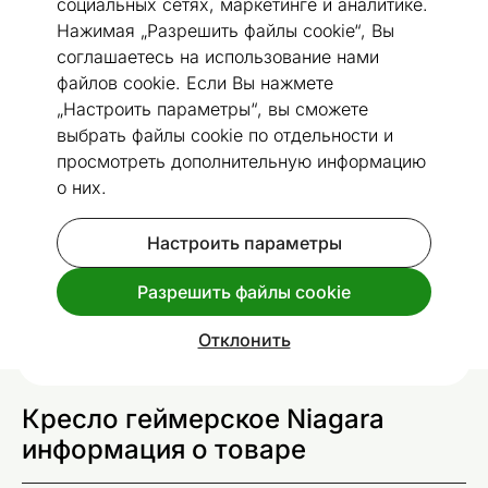
социальных сетях, маркетинге и аналитике.
Нажимая „Разрешить файлы cookie“, Вы
соглашаетесь на использование нами
файлов cookie. Если Вы нажмете
1 / 13
„Настроить параметры“, вы сможете
Размеры
Посмотреть похожие
выбрать файлы cookie по отдельности и
просмотреть дополнительную информацию
о них.
Кресло геймерское Niagara
Код 414186
Настроить параметры
Спроси дополнительную информацию
доставки
.
Разрешить файлы cookie
Отклонить
Кресло геймерское Niagara
информация о товаре