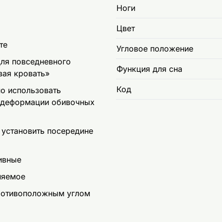
Ноги
Цвет
те
Угловое положение
для повседневного
Функция для сна
вая кровать»
Код
но использовать
 деформации обивочных
 установить посередине
ивные
няемое
противоположным углом