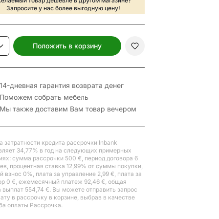
елаемый товар дешевле в другом магазине?
Запросите у нас более выгодную цену!
Положить в корзину
14-дневная гарантия возврата денег
Поможем собрать мебель
Мы также доставим Вам товар вечером
а затратности кредита рассрочки Inbank
вляет 34,77% в год на следующих примерных
иях: сумма рассрочки 500 €, период договора 6
ев, процентная ставка 12,99% от суммы покупки,
 взнос 0%, плата за управление 2,99 €, плата за
ор 0 €, ежемесячный платеж 92,46 €, общая
 выплат 554,74 €. Вы можете отправить запрос
лату в рассрочку в корзине, выбрав в качестве
ба оплаты Рассрочка.