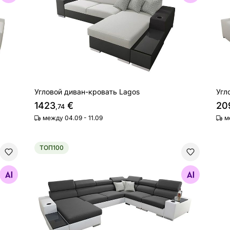
Угловой диван-кровать Lagos
Угл
1423
€
20
,74
между 04.09 - 11.09
м
ТОП100
Угловой диван-кровать Sergo
Найдите похожие