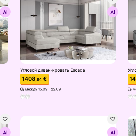
Угловой диван-кровать Escada
Угл
Найдите похожие
Угловой диван-кровать Escada
Угл
1408
€
1
,84
между 15.09 - 22.09
м
Диван-кровать Dakota
Угл
Найдите похожие