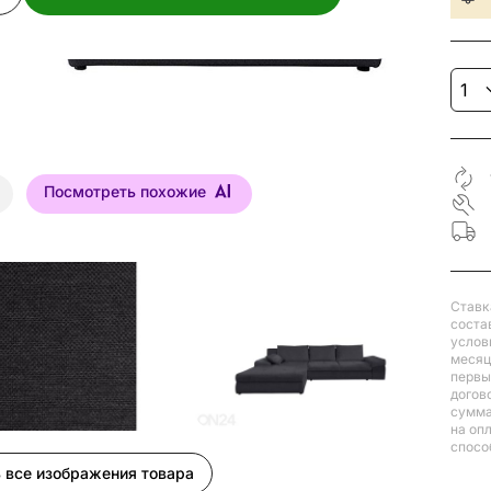
Посмотреть похожие
Ставк
соста
услов
месяц
первый
догов
сумма
на оп
спосо
 все изображения товара