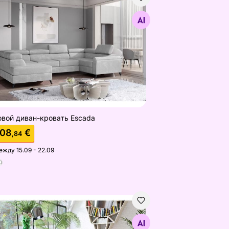
овой диван-кровать Escada
Найдите похожие
овой диван-кровать Escada
408
€
,84
ежду 15.09 - 22.09
овой диван-кровать с ящиком Firenze
Найдите похожие