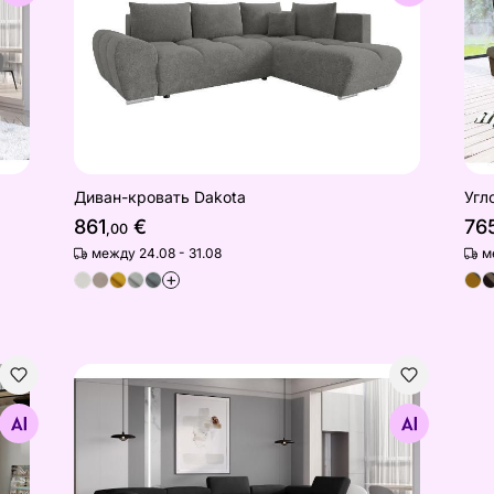
Диван-кровать Dakota
Угл
861
€
76
,00
между 24.08 - 31.08
м
+
Угловой диван-кровать Escada
Найдите похожие