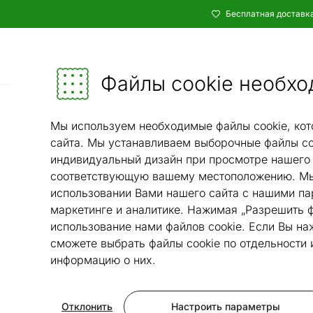
Бесплатная доставка
Каталог
Мебель и убранство - ON24
Файлы cookie необхо
Гостиная
Диваны и кресла
Диваны
/
/
Мы используем необходимые файлы cookie, кот
сайта. Мы устанавливаем выборочные файлы co
индивидуальный дизайн при просмотре нашего 
соответствующую вашему местоположению. Мы
использовании Вами нашего сайта с нашими па
маркетинге и аналитике. Нажимая „Разрешить ф
использование нами файлов cookie. Если Вы на
сможете выбрать файлы cookie по отдельности
информацию о них.
Отклонить
Настроить параметры