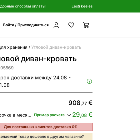
удобные способы оплаты!
Eesti keeles
Войти / Присоединиться
для хранения
Угловой диван-кровать
/
ловой диван-кровать
405569
рок доставки между 24.08 -
1.08
908
€
,77
29
€
Рассрочка в месяц от
Пример расчета
,08
Для постоянных клиентов доставка 0€
елаемый товар дешевле в другом магазине?