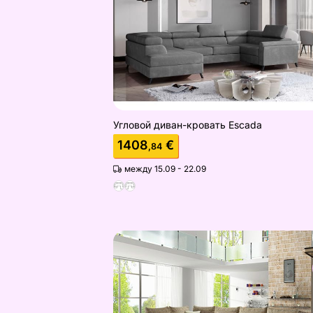
Угловой диван-кровать Escada
1408
€
,84
между 15.09 - 22.09
Угловой диван-кровать с ящиком
Найдите похожие