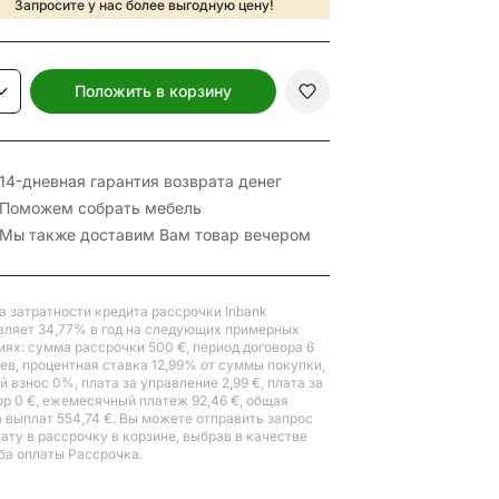
Запросите у нас более выгодную цену!
Положить в корзину
14-дневная гарантия возврата денег
Поможем собрать мебель
Мы также доставим Вам товар вечером
а затратности кредита рассрочки Inbank
вляет 34,77% в год на следующих примерных
иях: сумма рассрочки 500 €, период договора 6
ев, процентная ставка 12,99% от суммы покупки,
 взнос 0%, плата за управление 2,99 €, плата за
ор 0 €, ежемесячный платеж 92,46 €, общая
 выплат 554,74 €. Вы можете отправить запрос
лату в рассрочку в корзине, выбрав в качестве
ба оплаты Рассрочка.