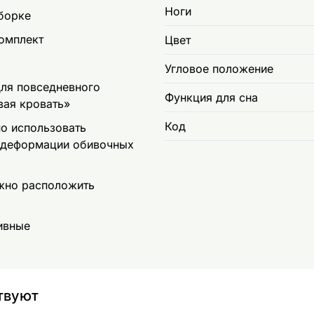
Ноги
борке
омплект
Цвет
Угловое положение
для повседневного
Функция для сна
вая кровать»
Код
но использовать
 деформации обивочных
ожно расположить
ивные
твуют