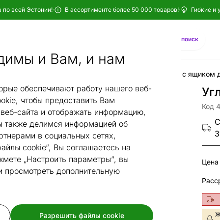
 по всей Эстонии!
·
В ассортименте более 50 000 товаров!
·
Гибкие и 
Найти
AI-поиск
димы и Вам, и нам
Угловые диваны-кровати
Угловые диваны-кровати с ящиком 
/
/
орые обеспечивают работу нашего веб-
Уг
okie, чтобы предоставить Вам
Код 
веб-сайта и отображать информацию,
С
 также делимся информацией об
3
ртнерами в социальных сетях,
айлы cookie“, Вы соглашаетесь на
жмете „Настроить параметры“, вы
Цена
 и просмотреть дополнительную
Ж
Разрешить файлы cookie