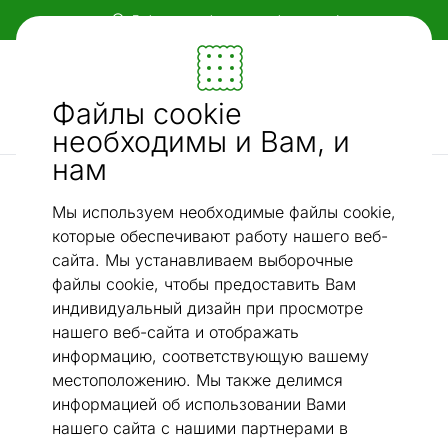
Бесплатная доставка по всей Эстонии!
Мебель и убранство - ON24
Файлы cookie
Ищи...
AI-поиск
необходимы и Вам, и
нам
П-образные диваны
Угловой диван-кровать
/
Мы используем необходимые файлы cookie,
которые обеспечивают работу нашего веб-
сайта. Мы устанавливаем выборочные
файлы cookie, чтобы предоставить Вам
индивидуальный дизайн при просмотре
нашего веб-сайта и отображать
информацию, соответствующую вашему
местоположению. Мы также делимся
информацией об использовании Вами
нашего сайта с нашими партнерами в