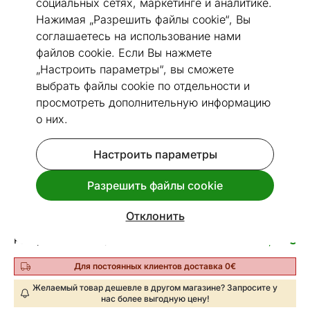
социальных сетях, маркетинге и аналитике.
Нажимая „Разрешить файлы cookie“, Вы
соглашаетесь на использование нами
файлов cookie. Если Вы нажмете
Перейти к слайду 1
Перейти к слайду 2
Перейти к слайду 3
Перейти к слайду 4
Перейти к слайду 5
„Настроить параметры“, вы сможете
выбрать файлы cookie по отдельности и
Размеры
Посмотреть похожие
просмотреть дополнительную информацию
о них.
Угловой диван-кровать
Код 403613
Настроить параметры
Срок доставки между 28.08 - 04.09
Разрешить файлы cookie
734
€
Цена
,26
Отклонить
23
€
Рассрочка в месяц от
Пример расчета
,49
Для постоянных клиентов доставка 0€
Желаемый товар дешевле в другом магазине? Запросите у
нас более выгодную цену!