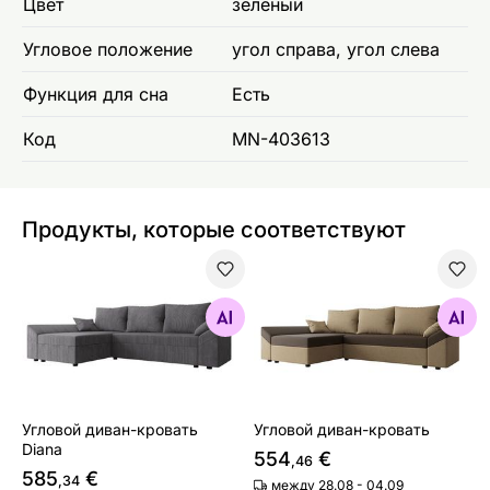
Цвет
зелёный
Угловое положение
угол справа, угол слева
Функция для сна
Есть
Код
MN-403613
Продукты, которые соответствуют
Угловой диван-кровать Diana
Угловой диван-кровать
Найдите похожие
Найдите похожие
Угловой диван-кровать
Угловой диван-кровать
Diana
554
€
,46
585
€
,34
между 28.08 - 04.09