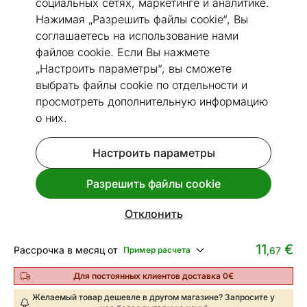
социальных сетях, маркетинге и аналитике.
Нажимая „Разрешить файлы cookie“, Вы
соглашаетесь на использование нами
файлов cookie. Если Вы нажмете
„Настроить параметры“, вы сможете
Перейти к слайду 1
Перейти к слайду 2
Перейти к слайду 3
Перейти к слайду 4
Перейти к слайду 5
выбрать файлы cookie по отдельности и
Размеры
Посмотреть похожие
просмотреть дополнительную информацию
о них.
Диван-кровать Livorno II
Настроить параметры
Код 402138
Разрешить файлы cookie
Срок доставки между 24.08 - 31.08
Отклонить
364
€
Цена
,80
11
€
Рассрочка в месяц от
Пример расчета
,67
Для постоянных клиентов доставка 0€
Желаемый товар дешевле в другом магазине? Запросите у