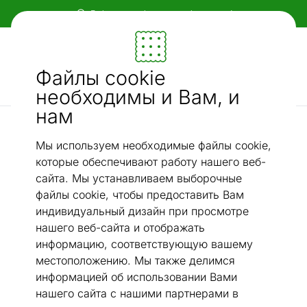
Гибкие и удобные способы оплаты!
Мебель и убранство - ON24
Файлы cookie
Ищи...
AI-поиск
необходимы и Вам, и
нам
Диван-кровати с ящиком для хранения
Диван-кровать Livorno II
/
Мы используем необходимые файлы cookie,
которые обеспечивают работу нашего веб-
сайта. Мы устанавливаем выборочные
файлы cookie, чтобы предоставить Вам
индивидуальный дизайн при просмотре
нашего веб-сайта и отображать
информацию, соответствующую вашему
местоположению. Мы также делимся
информацией об использовании Вами
нашего сайта с нашими партнерами в