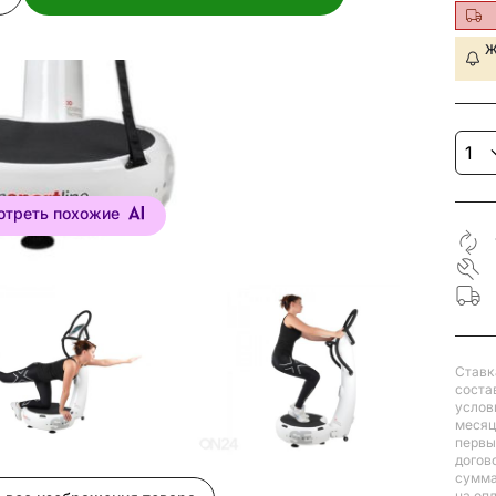
Ж
отреть похожие
Ставк
соста
услов
месяц
первый
догов
сумма
на оп