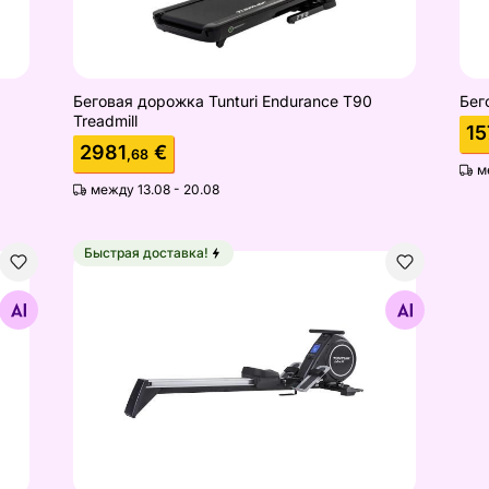
Беговая дорожка Tunturi Endurance T90
Бег
Treadmill
15
2981
€
,68
м
между 13.08 - 20.08
Быстрая доставка!
rgometer Bike
Гребной эргометр Tunturi FitRow 50
Найдите похожие