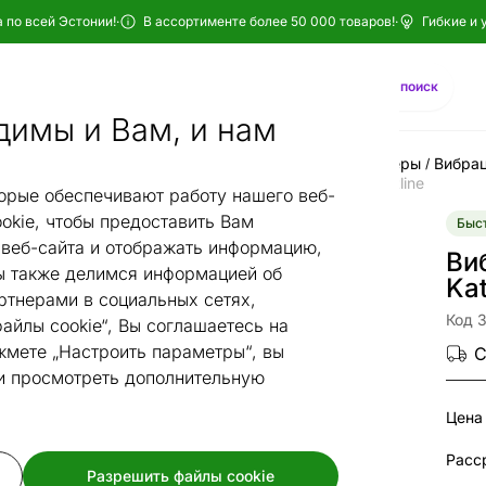
 по всей Эстонии!
·
В ассортименте более 50 000 товаров!
·
Гибкие и 
Найти
AI-поиск
димы и Вам, и нам
Тренажеры и тренировочные устройства
Тренажеры
Вибра
/
/
/
Вибротренажер Vibrogym Katrina SE Insportline
/
орые обеспечивают работу нашего веб-
okie, чтобы предоставить Вам
Быст
веб-сайта и отображать информацию,
Ви
 также делимся информацией об
Kat
ртнерами в социальных сетях,
Код 
айлы cookie“, Вы соглашаетесь на
жмете „Настроить параметры“, вы
С
 и просмотреть дополнительную
Цена
Разрешить файлы cookie