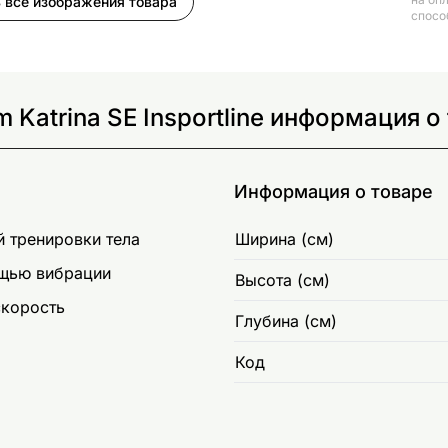
 все изображения товара
спосо
Katrina SE Insportline информация о
Информация о товаре
 тренировки тела
Ширина (см)
ощью вибрации
Высота (см)
скорость
Глубина (см)
Код