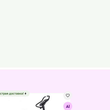
страя доставка!
отренажер Tunturi Signature F20
Найдите похожие