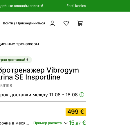
удобные способы оплаты!
Eesti keeles
Войти / Присоединиться
ционные тренажеры
рая доставка!
бротренажер Vibrogym
rina SE Insportline
359198
рок доставки между 11.08 - 18.08
499
€
15
€
Рассрочка в месяц от
Пример расчета
,97