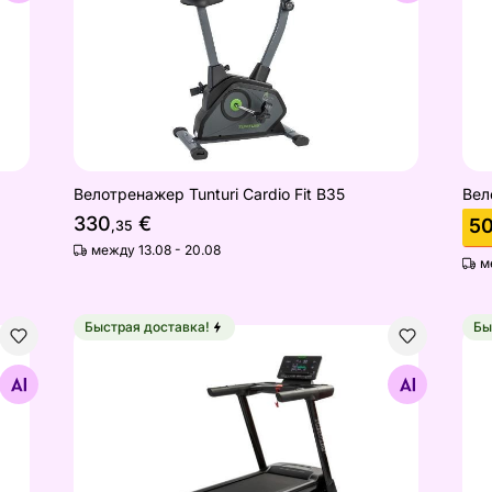
Велотренажер Tunturi Cardio Fit B35
Вел
330
€
5
,35
между 13.08 - 20.08
м
Быстрая доставка!
Бы
00 S
Беговая дорожка Tunturi Endurance T90 Treadmil
Бег
Найдите похожие