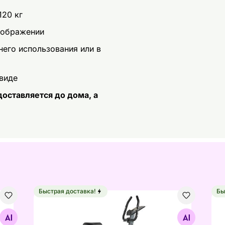
120 кг
зображении
его использования или в
 виде
оставляется до дома, а
Быстрая доставка!
Бы
i
Велотренажер Tunturi Cardio Fit B35
Вел
Найдите похожие