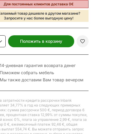
Для постоянных клиентов доставка 0€
елаемый товар дешевле в другом магазине?
Запросите у нас более выгодную цену!
Положить в корзину
14-дневная гарантия возврата денег
Поможем собрать мебель
Мы также доставим Вам товар вечером
а затратности кредита рассрочки Inbank
вляет 34,77% в год на следующих примерных
иях: сумма рассрочки 500 €, период договора 6
ев, процентная ставка 12,99% от суммы покупки,
 взнос 0%, плата за управление 2,99 €, плата за
ор 0 €, ежемесячный платеж 92,46 €, общая
 выплат 554,74 €. Вы можете отправить запрос
лату в рассрочку в корзине, выбрав в качестве