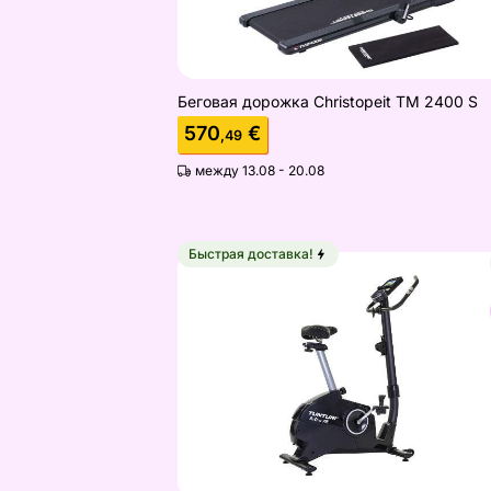
Беговая дорожка Christopeit TM 2400 S
570
€
,49
между 13.08 - 20.08
Быстрая доставка!
Велотренажер Tunturi FitCycle 70i E
Найдите похожие