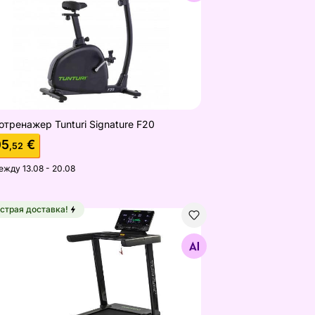
отренажер Tunturi Signature F20
05
€
,52
ежду 13.08 - 20.08
страя доставка!
l
овая дорожка Tunturi Performance T60
Найдите похожие