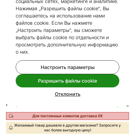
социальных сетях, маркетинге и аналитике.
Нажимая „Разрешить файлы cookie“, Вы
соглашаетесь на использование нами
файлов cookie. Если Вы нажмете
Перейти к слайду 1
Перейти к слайду 2
„Настроить параметры“, вы сможете
выбрать файлы cookie по отдельности и
Размеры
Посмотреть похожие
просмотреть дополнительную информацию
о них.
Сервировочный стол
Код 35506
Настроить параметры
Срок доставки между 25.08 - 01.09
Разрешить файлы cookie
115
€
Цена
,76
Отклонить
3
€
Рассрочка в месяц от
Пример расчета
,70
Для постоянных клиентов доставка 0€
Желаемый товар дешевле в другом магазине? Запросите у
нас более выгодную цену!