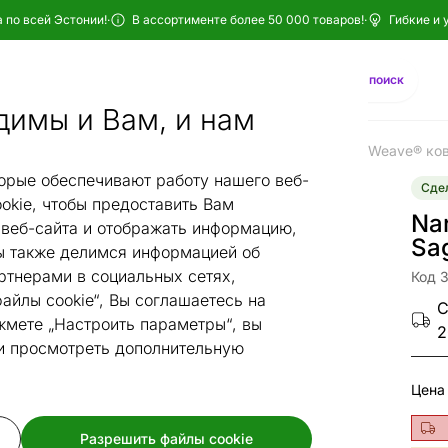
 по всей Эстонии!
·
В ассортименте более 50 000 товаров!
·
Гибкие и 
Найти
AI-поиск
димы и Вам, и нам
Ковры narma
Хлопковые ковры narma
Narma smartWeave® ков
/
/
орые обеспечивают работу нашего веб-
Сдел
okie, чтобы предоставить Вам
Na
веб-сайта и отображать информацию,
Sa
 также делимся информацией об
ртнерами в социальных сетях,
Код 
айлы cookie“, Вы соглашаетесь на
С
жмете „Настроить параметры“, вы
2
 и просмотреть дополнительную
Цена
Разрешить файлы cookie