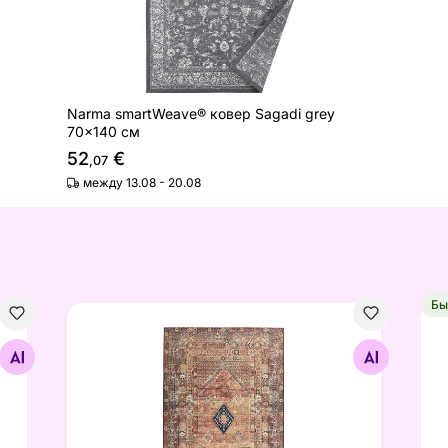
Narma smartWeave® ковер Sagadi grey
70x140 см
52
€
,07
между 13.08 - 20.08
Бы
ent, 60x100 см ржавчина
Ковер Tom Tailor Funky Outdoor Orient, 160x23
Ков
Найдите похожие