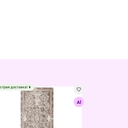
страя доставка!
5 см цвет ржавчины
ер Sunshine Sand 120x160 см
Найдите похожие