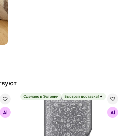
твуют
Сделано в Эстонии
Быстрая доставка!
nen 70x140 см
Narma smartWeave® ковер Sagadi grey 70x140 
Найдите похожие