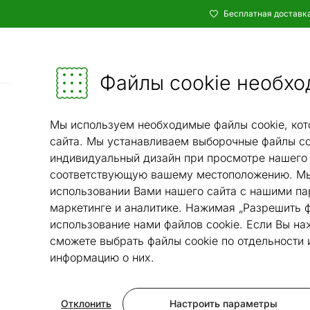
Бесплатная доставка
Каталог
Мебель и убранство - ON24
Файлы cookie необхо
Ковры и текстиль
Ковры
/
/
Мы используем необходимые файлы cookie, кот
сайта. Мы устанавливаем выборочные файлы co
индивидуальный дизайн при просмотре нашего 
соответствующую вашему местоположению. Мы
использовании Вами нашего сайта с нашими па
маркетинге и аналитике. Нажимая „Разрешить ф
использование нами файлов cookie. Если Вы на
сможете выбрать файлы cookie по отдельности
информацию о них.
Отклонить
Настроить параметры