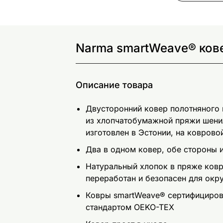
Narma smartWeave® кове
Описание товара
Двусторонний ковер полотняного
из хлопчатобумажной пряжи шени
изготовлен в Эстонии, на ковров
Два в одном ковер, обе стороны
Натуральный хлопок в пряже ковр
переработан и безопасен для ок
Ковры smartWeave® сертифицирова
стандартом OEKO-TEX