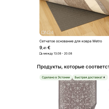
Сетчатое основание для ковра Metro
9
€
,41
между 13.08 - 20.08
Продукты, которые соответс
Сделано в Эстонии
Быстрая доставка!
Narma smartWeave® ковер Sagadi li
Найдите похожие