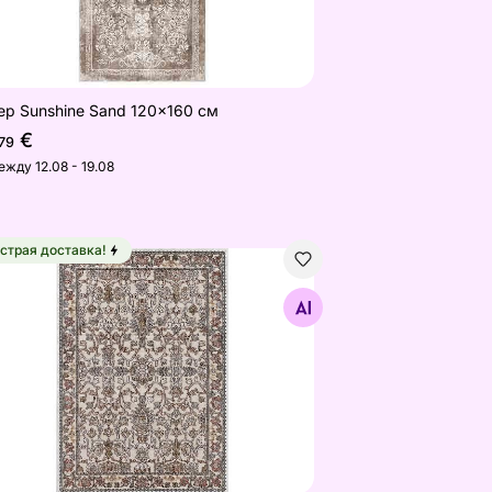
ер Sunshine Sand 120x160 см
€
79
ежду 12.08 - 19.08
страя доставка!
м
ер Narma silkyWay Lulu beige 80x125 см
Найдите похожие