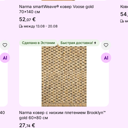
Narma smartWeave® ковер Voose gold
Ков
70x140 см
54
52
€
,07
м
между 13.08 - 20.08
Сделано в Эстонии
Быстрая доставка!
e 67x140 см
Narma ковер с низким плетением Brooklyn™ gol
Найдите похожие
140
Narma ковер с низким плетением Brooklyn™
gold 60x80 см
27
€
,74