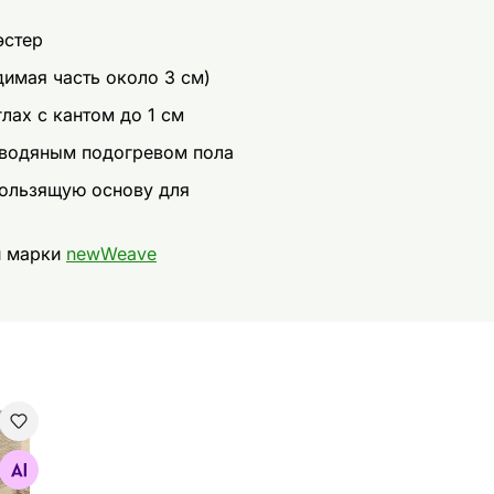
эстер
димая часть около 3 см)
лах с кантом до 1 см
 водяным подогревом пола
кользящую основу для
и марки
newWeave
o