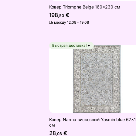
Ковер Triomphe Beige 160x230 см
198
€
,50
между 12.08 - 19.08
Быстрая доставка!
Ковер Narma вискозный Yasmin blu
Найдите похожие
Ковер Narma вискозный Yasmin blue 67x
см
28
€
,08