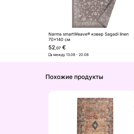
Narma smartWeave® ковер Sagadi linen
70x140 см
52
€
,07
между 13.08 - 20.08
Похожие продукты
Ковер Tom Tailor Funky Outdoor Ori
Найдите похожие