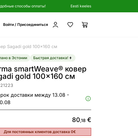
удобные способы оплаты!
Eesti keeles
Войти / Присоединиться
ер Sagadi gold 100x160 см
ано в Эстонии
Быстрая доставка!
rma smartWeave® ковер
gadi gold 100x160 см
321223
рок доставки между 13.08 -
0.08
80
€
,18
Для постоянных клиентов доставка 0€