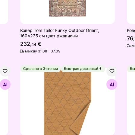
Ковер Tom Tailor Funky Outdoor Orient,
Ков
160x235 см цвет ржавчины
76
,
232
€
,44
м
между 31.08 - 07.09
Сделано в Эстонии
Быстрая доставка!
Бы
Narma smartWeave® ковер Voose gold 70x140 с
Ков
Найдите похожие