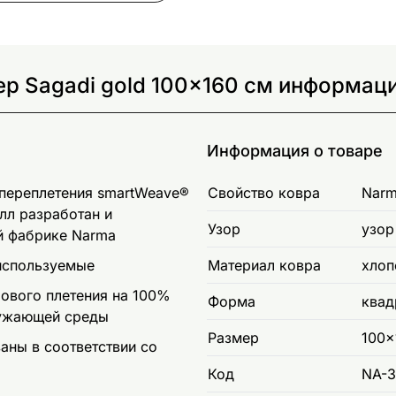
р Sagadi gold 100x160 см информаци
Информация о товаре
 переплетения smartWeave®
Свойство ковра
Narm
лл разработан и
Узор
узор
ой фабрике Narma
 используемые
Материал ковра
хлоп
ового плетения на 100%
Форма
квад
ружающей среды
Размер
100x
ны в соответствии со
Код
NA-3