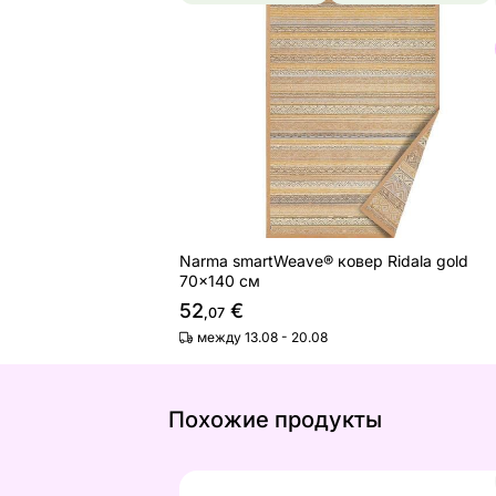
Narma smartWeave® ковер Ridala go
Найдите похожие
Narma smartWeave® ковер Ridala gold
70x140 см
52
€
,07
между 13.08 - 20.08
Похожие продукты
Ковер 80x150 см