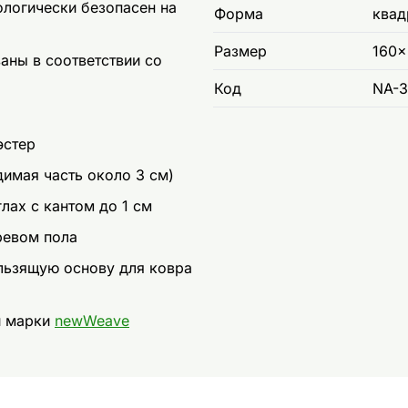
логически безопасен на
Форма
квад
Размер
160x
ны в соответствии со
Код
NA-3
эстер
димая часть около 3 см)
лах с кантом до 1 см
ревом пола
льзящую основу для ковра
и марки
newWeave