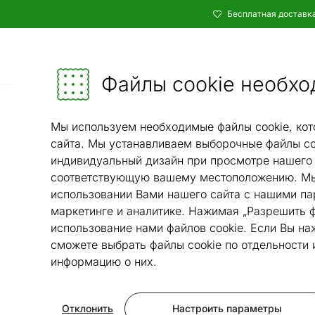
Бесплатная доставка
Каталог
Мебель и убранство - ON24
Файлы cookie необхо
Ковры и текстиль
Ковры
Ков
/
/
Мы используем необходимые файлы cookie, кот
сайта. Мы устанавливаем выборочные файлы co
индивидуальный дизайн при просмотре нашего 
соответствующую вашему местоположению. Мы
использовании Вами нашего сайта с нашими па
маркетинге и аналитике. Нажимая „Разрешить ф
использование нами файлов cookie. Если Вы на
сможете выбрать файлы cookie по отдельности
информацию о них.
Отклонить
Настроить параметры