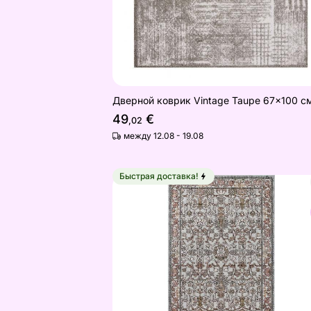
Дверной коврик Vintage Taupe 67x100 с
49
€
,02
между 12.08 - 19.08
Быстрая доставка!
Ковер Narma silkyWay Lulu grey 80
Найдите похожие