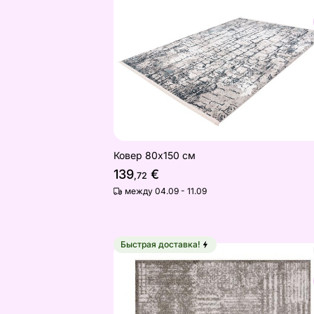
Найдите похожие
Ковер 80x150 см
139
€
,72
между 04.09 - 11.09
Быстрая доставка!
Дверной коврик Vintage Taupe 67x
Найдите похожие