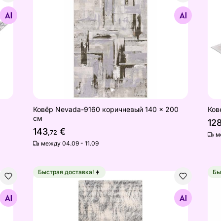
Найдите похожие
Ковёр Nevada-9160 коричневый 140 × 200
Кове
см
12
143
€
,72
м
между 04.09 - 11.09
Быстрая доставка!
Бы
100 см
Ковер Sensation Grey 80x150 см
Ков
Найдите похожие