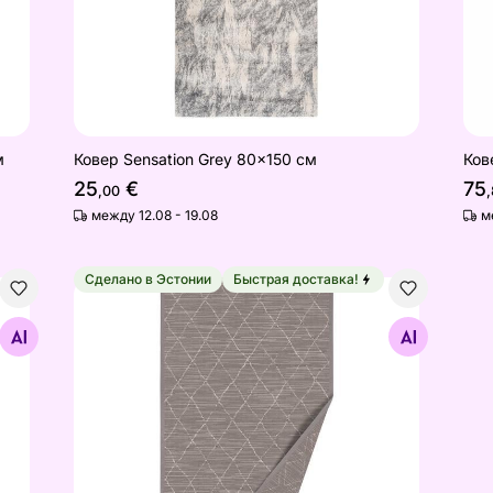
м
Ковер Sensation Grey 80x150 см
Ков
25
€
75
,00
между 12.08 - 19.08
м
Сделано в Эстонии
Быстрая доставка!
x125 см
Ковер Narma smartWeave® Voose linen 70x140 
Найдите похожие