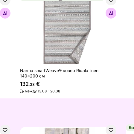
ld 70x140 см
Narma smartWeave® ковер Ridala linen 140x200
Найдите похожие
Narma smartWeave® ковер Ridala linen
140x200 см
132
€
,33
между 13.08 - 20.08
Бы
Ковёр Nevada-9160 коричневый 140 × 200 см
Ков