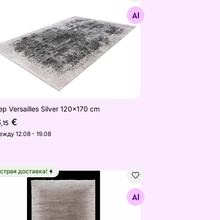
Найдите похожие
р Versailles Silver 120x170 cm
8
€
,15
ежду 12.08 - 19.08
страя доставка!
eр Feeling Beige 160x230 см
Найдите похожие