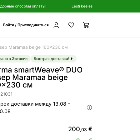
удобные способы оплаты!
Eesti keeles
Войти / Присоединиться
вер Maramaa beige 160x230 см
ано в Эстонии
Быстрая доставка!
rma smartWeave® DUO
вер Maramaa beige
0x230 см
321031
рок доставки между 13.08 -
0.08
200
€
,03