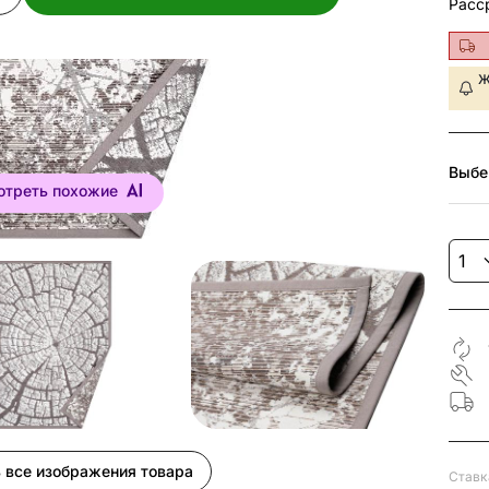
Ж
Выбе
отреть похожие
 все изображения товара
Ставк