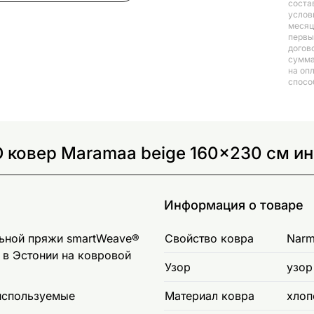
соста
услов
месяц
первый
догов
сумма
на оп
спосо
 ковер Maramaa beige 160x230 см и
Информация о товаре
льной пряжи smartWeave®
Свойство ковра
Narm
 в Эстонии на ковровой
Узор
узор
 используемые
Материал ковра
хлоп