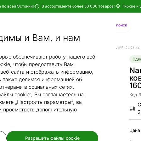
 по всей Эстонии!
·
В ассортименте более 50 000 товаров!
·
Гибкие и 
Найти
AI-поиск
димы и Вам, и нам
ры narma
Хлопковые ковры narma
Narma smartWeave® DUO ко
/
/
орые обеспечивают работу нашего веб-
Сдел
okie, чтобы предоставить Вам
Na
веб-сайта и отображать информацию,
ко
 также делимся информацией об
16
ртнерами в социальных сетях,
айлы cookie“, Вы соглашаетесь на
Код 
жмете „Настроить параметры“, вы
С
 и просмотреть дополнительную
2
Цена
Разрешить файлы cookie