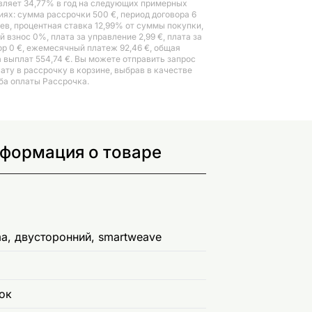
вляет 34,77% в год на следующих примерных
иях: сумма рассрочки 500 €, период договора 6
ев, процентная ставка 12,99% от суммы покупки,
 взнос 0%, плата за управление 2,99 €, плата за
ор 0 €, ежемесячный платеж 92,46 €, общая
 выплат 554,74 €. Вы можете отправить запрос
лату в рассрочку в корзине, выбрав в качестве
ба оплаты Рассрочка.
нформация о товаре
a, двусторонний, smartweave
ок