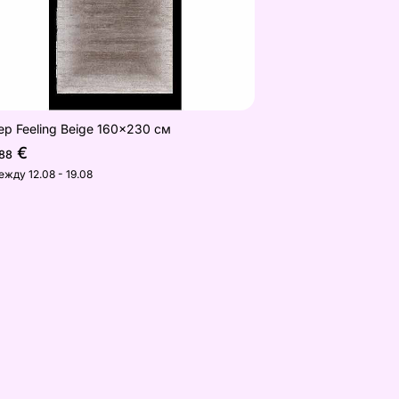
eр Feeling Beige 160x230 см
€
,88
ежду 12.08 - 19.08
смм