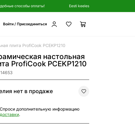
удобные способы оплаты!
Eesti keeles
Войти / Присоединиться
ная плита ProfiCook PCEKP1210
рамическая настольная
ита ProfiCook PCEKP1210
314653
елия нет в продаже
Спроси дополнительную информацию
доставки
.