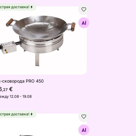
страя доставка!
-сковорода PRO 450
Найдите похожие
-сковорода PRO 450
6
€
,27
ежду 12.08 - 19.08
страя доставка!
 CT2200E, 1 конфорка
тольная плита с 2 конфорками Rommelsbacher AK3099
Найдите похожие