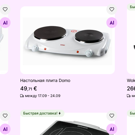
Бы
Настольная плита Domo
Wok
Найдите похожие
Настольная плита Domo
Wok
49
€
26
,71
между 17.09 - 24.09
м
Быстрая доставка!
Бы
Керамическая настольная плита Rommelsbacher
Нас
Найдите похожие