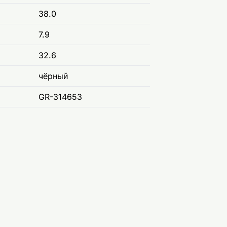
38.0
7.9
32.6
чёрный
GR-314653