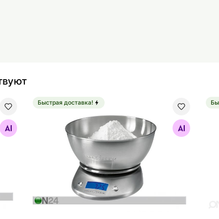
твуют
Быстрая доставка!
Бы
Кухонные весы ProfiCook PCKW1040
Вак
Найдите похожие