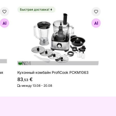
Быстрая доставка!
ческая плитка ProfiCook 1,7L PCTKS1056
Кухонный комбайн ProfiCook PCKM1063
Найдите похожие
ая
Кухонный комбайн ProfiCook PCKM1063
83
€
,53
между 13.08 - 20.08