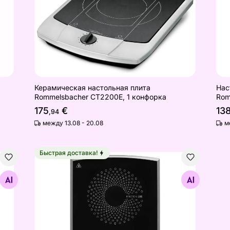
Керамическая настольная плита
Нас
Rommelsbacher CT2200E, 1 конфорка
Rom
175
€
13
,94
между 13.08 - 20.08
м
Быстрая доставка!
a IZF 64440 BK MSP
Индукционная варочная панель с 1 зоной Senc
Найдите похожие