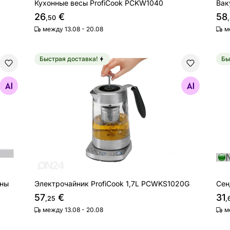
Кухонные весы ProfiCook PCKW1040
Вак
26
€
58
,50
между 13.08 - 20.08
м
Быстрая доставка!
Бы
ой пены ProfiCook PCMS1032
Электрочайник ProfiCook 1,7L PCWKS1020G
Сен
Найдите похожие
ены
Электрочайник ProfiCook 1,7L PCWKS1020G
Сен
57
€
31
,25
,
между 13.08 - 20.08
м