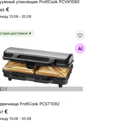
уумный упаковщик ProfiCook PCVK1080
€
,43
ежду 13.08 - 20.08
страя доставка!
двичница ProfiCook PCST1092
Найдите похожие
двичница ProfiCook PCST1092
€
67
ежду 13.08 - 20.08