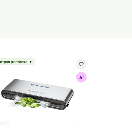
страя доставка!
уумный упаковщик ProfiCook PCVK1080
Найдите похожие