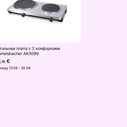
тольная плита с 2 конфорками
melsbacher AK3099
8
€
,19
ежду 13.08 - 20.08
or SCP3414GY