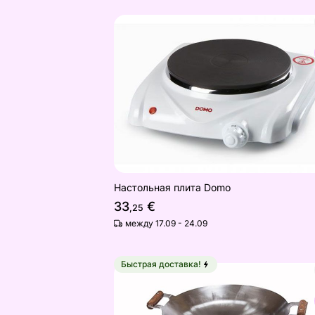
Настольная плита Domo
Найдите похожие
Настольная плита Domo
33
€
,25
между 17.09 - 24.09
Быстрая доставка!
Wok-сковорода PRO 450 Inox
Найдите похожие