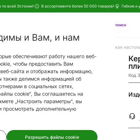
 по всей Эстонии!
·
В ассортименте более 50 000 товаров!
·
Гибкие и 
Найти
AI-поиск
димы и Вам, и нам
хника
Плиты и печи
Настольные плиты
Керамическая настоль
/
/
/
орые обеспечивают работу нашего веб-
Ке
okie, чтобы предоставить Вам
пл
веб-сайта и отображать информацию,
Код 
 также делимся информацией об
ртнерами в социальных сетях,
айлы cookie“, Вы соглашаетесь на
Изд
жмете „Настроить параметры“, вы
 и просмотреть дополнительную
Разрешить файлы cookie