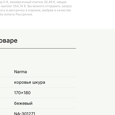
ор 0 €, ежемесячный платеж 92,46 €, общая
 выплат 554,74 €. Вы можете отправить запрос
лату в рассрочку в корзине, выбрав в качестве
ба оплаты Рассрочка.
товаре
Narma
коровья шкура
170x180
бежевый
NA-301271