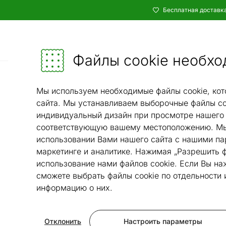
Бесплатная доставка
Каталог
Мебель и убранство - ON24
Файлы cookie необхо
Ковры и текстиль
Ковры
Ковры
/
/
Мы используем необходимые файлы cookie, кот
сайта. Мы устанавливаем выборочные файлы co
индивидуальный дизайн при просмотре нашего 
соответствующую вашему местоположению. Мы
использовании Вами нашего сайта с нашими па
маркетинге и аналитике. Нажимая „Разрешить ф
использование нами файлов cookie. Если Вы на
сможете выбрать файлы cookie по отдельности
информацию о них.
Отклонить
Настроить параметры