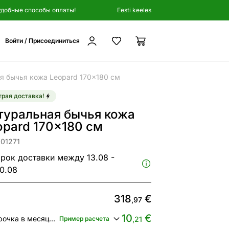
удобные способы оплаты!
Eesti keeles
Войти / Присоединиться
я бычья кожа Leopard 170x180 см
рая доставка!
туральная бычья кожа
opard 170x180 см
301271
рок доставки между 13.08 -
0.08
318
€
,97
10
€
Рассрочка в месяц от
Пример расчета
,21