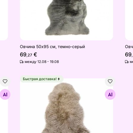
Овчина 50х95 см, темно-серый
Овч
69
€
69
,27
между 12.08 - 19.08
м
Быстрая доставка!
см
Овчина 50х95 см
Найдите похожие