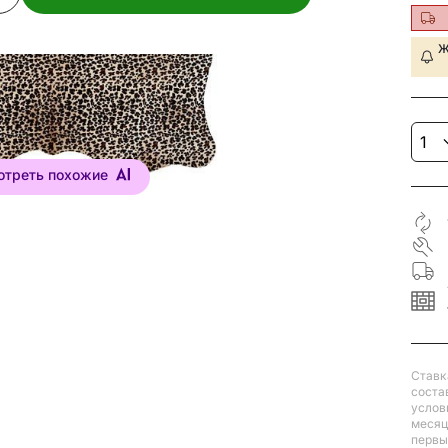
Ж
отреть похожие
Ставк
соста
услов
месяц
первый