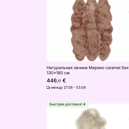
Натуральная овчина Мерино caramel
Найдите похожие
Натуральная овчина Мерино caramel Sex
130x180 см
446
€
,17
между 27.08 - 03.09
Быстрая доставка!
Овчина 50х95 см, бежевый
Найдите похожие