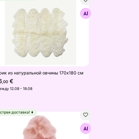
0x180 см
рик из натуральной овчины 170x180 см
Найдите похожие
рик из натуральной овчины 170x180 см
6
€
,00
ежду 12.08 - 19.08
страя доставка!
ина 50х95 см, розовая
Найдите похожие