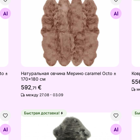
 Sexto ± 130x180 см
Натуральная овчина Мерино caramel Octo ± 17
Ков
Найдите похожие
to ±
Натуральная овчина Мерино caramel Octo ±
Ков
170x180 см
55
592
€
,71
м
между 27.08 - 03.09
Быстрая доставка!
Бы
Овчина 50х95 см, темно-серый
Овч
Найдите похожие