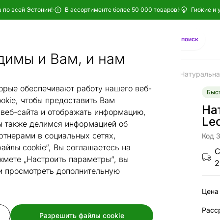
 по всей Эстонии!
·
В ассортименте более 50 000 товаров!
·
Гибкие и 
Найти
AI-поиск
димы и Вам, и нам
 narma
Ковры narma из натуральной кожи и шкуры
Натуральна
/
/
орые обеспечивают работу нашего веб-
Быст
okie, чтобы предоставить Вам
На
веб-сайта и отображать информацию,
Le
 также делимся информацией об
ртнерами в социальных сетях,
Код 
айлы cookie“, Вы соглашаетесь на
С
жмете „Настроить параметры“, вы
2
 и просмотреть дополнительную
Цена
Разрешить файлы cookie