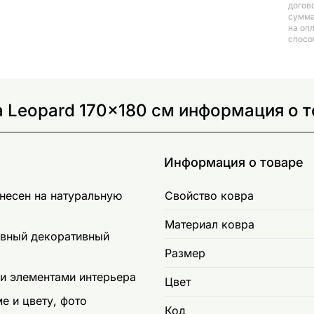
догов
сумма
на оп
спосо
 Leopard 170x180 см информация о 
Информация о товаре
несен на натуральную
Свойство ковра
Материал ковра
ивный декоративный
Размер
и элементами интерьера
Цвет
е и цвету, фото
Код