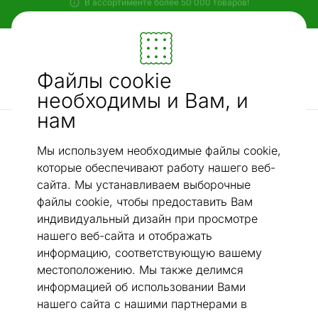
Гибкие и удобные способы оплаты!
Мебель и убранство - ON24
Файлы cookie
Ищи...
AI-поиск
необходимы и Вам, и
нам
Cкидки
Freestyle роликовые коньки Caliber Tempish размер 42
/
Мы используем необходимые файлы cookie,
которые обеспечивают работу нашего веб-
сайта. Мы устанавливаем выборочные
файлы cookie, чтобы предоставить Вам
индивидуальный дизайн при просмотре
нашего веб-сайта и отображать
информацию, соответствующую вашему
местоположению. Мы также делимся
информацией об использовании Вами
нашего сайта с нашими партнерами в