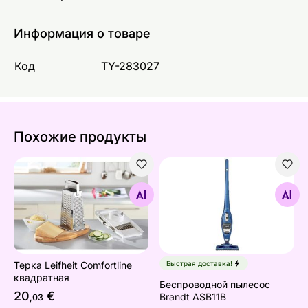
Информация о товаре
Код
TY-283027
Похожие продукты
Терка Leifheit Comfortline квадратная
Беспроводной пылесос Bra
Найдите похожие
Найдите похожие
Терка Leifheit Comfortline
Быстрая доставка!
квадратная
Беспроводной пылесос
20
€
Brandt ASB11B
,03