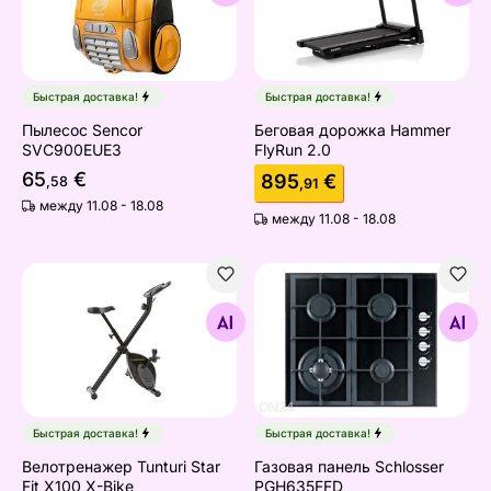
Быстрая доставка!
Быстрая доставка!
Пылесос Sencor
Беговая дорожка Hammer
SVC900EUE3
FlyRun 2.0
65
€
895
€
,58
,91
между 11.08 - 18.08
между 11.08 - 18.08
Велотренажер Tunturi Star Fit X100 X-Bike
Газовая панель Schlosser
Найдите похожие
Найдите похожие
Быстрая доставка!
Быстрая доставка!
Велотренажер Tunturi Star
Газовая панель Schlosser
Fit X100 X-Bike
PGH635FFD