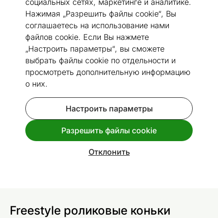
социальных сетях, маркетинге и аналитике.
Нажимая „Разрешить файлы cookie“, Вы
соглашаетесь на использование нами
файлов cookie. Если Вы нажмете
„Настроить параметры“, вы сможете
Перейти к слайду 1
Перейти к слайду 2
Перейти к слайду 3
Перейти к слайду 4
Перейти к слайду 5
Перейти к слайду 6
Перейти к слайду 7
выбрать файлы cookie по отдельности и
Посмотреть похожие
просмотреть дополнительную информацию
о них.
Freestyle роликовые коньки
Настроить параметры
Caliber Tempish размер 42
Код 283027
Разрешить файлы cookie
Отклонить
Спроси дополнительную информацию
доставки
.
Freestyle роликовые коньки