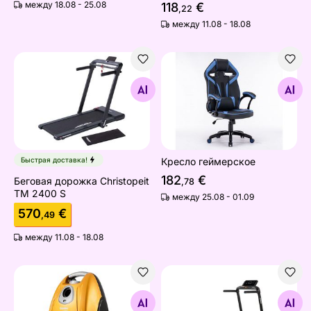
между 18.08 - 25.08
118
€
,22
между 11.08 - 18.08
Беговая дорожка Christopeit TM 2400 S
Кресло геймерское
Найдите похожие
Найдите похожие
Быстрая доставка!
Кресло геймерское
182
€
Беговая дорожка Christopeit
,78
TM 2400 S
между 25.08 - 01.09
570
€
,49
между 11.08 - 18.08
Пылесос Sencor SVC900EUE3
Беговая дорожка Hammer F
Найдите похожие
Найдите похожие