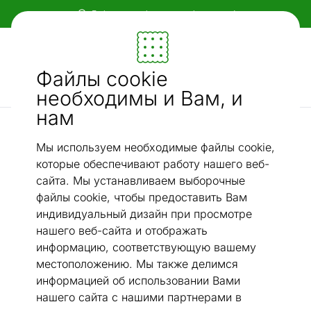
Гибкие и удобные способы оплаты!
Мебель и убранство - ON24
Файлы cookie
Ищи...
AI-поиск
необходимы и Вам, и
нам
Ковры narma из растительных волокон
Narma ковер Tuna™ gold круглый Ø 160 см
/
Мы используем необходимые файлы cookie,
которые обеспечивают работу нашего веб-
сайта. Мы устанавливаем выборочные
файлы cookie, чтобы предоставить Вам
индивидуальный дизайн при просмотре
нашего веб-сайта и отображать
информацию, соответствующую вашему
местоположению. Мы также делимся
информацией об использовании Вами
нашего сайта с нашими партнерами в