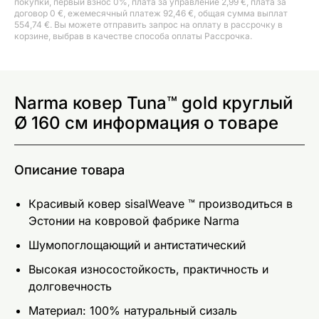
покупки, первый взнос 0%, плата за управление 2,99 €, плата за
договор 0 €, ежемесячный платеж 92,46 €, общая сумма выплат
554,74 €. Вы можете отправить запрос на оплату в рассрочку в
корзине, выбрав в качестве способа оплаты Рассрочка.
Narma ковер Tuna™ gold круглый
Ø 160 см информация о товаре
Описание товара
Красивый ковер sisalWeave ™ производиться в
Эстонии на ковровой фабрике Narma
Шумопоглощающий и антистатический
Высокая износостойкость, практичность и
долговечность
Материал: 100% натуральный сизаль