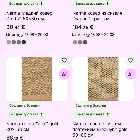
Быстрая доставка!
Быстрая доставка!
Narma гладкий ковер
Narma ковер из сизаля
Credo™ 60x80 см
Dragon™ круглый
30
€
184
€
,44
,26
между 13.08 - 20.08
между 13.08 - 20.08
Narma ковер Tuna™ gold 80x160 см
Narma ковер с низким плет
Найдите похожие
Найдите похожие
Сделано в Эстонии
Сделано в Эстонии
Быстрая доставка!
Быстрая доставка!
Narma ковер Tuna™ gold
Narma ковер с низким
80x160 см
плетением Brooklyn™ gold
60x80 см
88
€
,16