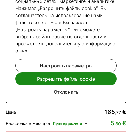
социальных сетях, маркетинге и аналитике.
Нажимая „Разрешить файлы cookie“, Вы
соглашаетесь на использование нами
файлов cookie. Если Вы нажмете
„Настроить параметры“, вы сможете
Перейти к слайду 1
Перейти к слайду 2
Перейти к слайду 3
Перейти к слайду 4
Перейти к слайду 5
Перейти к слайду 6
выбрать файлы cookie по отдельности и
Посмотреть похожие
просмотреть дополнительную информацию
о них.
Сделано в Эстонии
Быстрая доставка!
Настроить параметры
Narma ковер Tuna™ gold круглый
Ø 160 см
Разрешить файлы cookie
Код 271238
Отклонить
Срок доставки между 13.08 - 20.08
165
€
Цена
,77
5
€
Рассрочка в месяц от
Пример расчета
,30