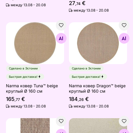
27
€
,74
между 13.08 - 20.08
между 13.08 - 20.08
Narma ковер Tuna™ beige круглый Ø 160 см
Narma ковер Dragon™ beig
Найдите похожие
Найдите похожие
Сделано в Эстонии
Сделано в Эстонии
Быстрая доставка!
Быстрая доставка!
Narma ковер Tuna™ beige
Narma ковер Dragon™ beige
круглый Ø 160 см
круглый Ø 160 см
165
€
184
€
,77
,26
между 13.08 - 20.08
между 13.08 - 20.08
Narma ковер с низким плетением Vagabond™ beige
Narma ковер Limo™