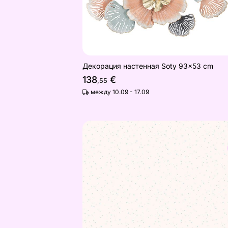
Декорация настенная Soty 93x53 cm
138
€
,55
между 10.09 - 17.09
Флисовые обои Noa Stars
Найдите похожие