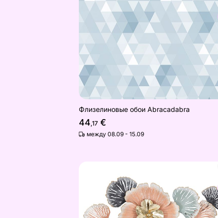
Флизелиновые обои Abracadabra
Найдите похожие
Флизелиновые обои Abracadabra
44
€
,17
между 08.09 - 15.09
Декорация настенная Soty 93x53 c
Найдите похожие