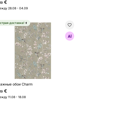
€
19
ежду 28.08 - 04.09
страя доставка!
мажные обои Charm
Найдите похожие
ажные обои Charm
€
19
ежду 11.08 - 18.08