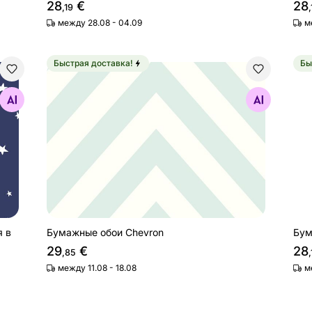
28
€
28
,19
,
между 28.08 - 04.09
м
Быстрая доставка!
Бы
тятся в темноте
Бумажные обои Chevron
Бу
Найдите похожие
я в
Бумажные обои Chevron
Бум
29
€
28
,85
,
между 11.08 - 18.08
м