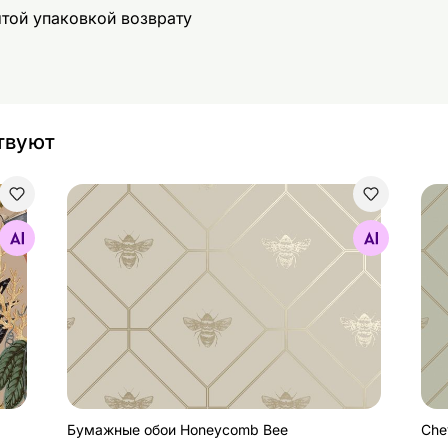
ытой упаковкой возврату
твуют
Бумажные обои Honeycomb Bee
Che
Найдите похожие
Бумажные обои Honeycomb Bee
Che