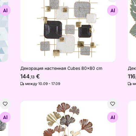
Декорация настенная Cubes 80x80 cm
Дек
Найдите похожие
Декорация настенная Cubes 80x80 cm
Дек
144
€
116
,13
между 10.09 - 17.09
м
m
Декорация настенная Windy 69,5x92 cm
Дек
Найдите похожие