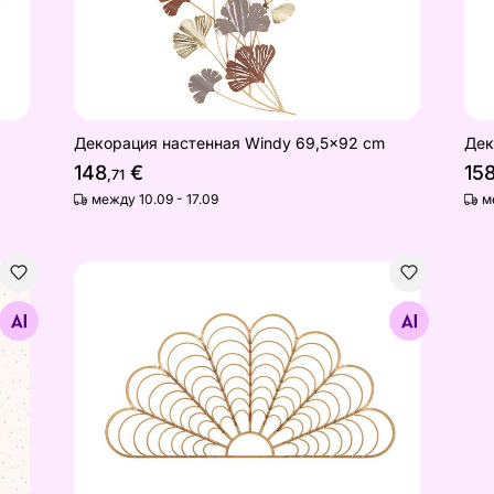
Декорация настенная Windy 69,5x92 cm
Дек
148
€
15
,71
между 10.09 - 17.09
м
Настенное украшение Panama 80х160 см, нату
Найдите похожие