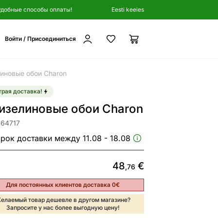
удобные способы оплаты!
Eesti keeles
Войти / Присоединиться
иновые обои Charon
рая доставка!
изелиновые обои Charon
264717
рок доставки между 11.08 - 18.08
48
€
,76
Для постоянных клиентов доставка 0€
елаемый товар дешевле в другом магазине?
Запросите у нас более выгодную цену!