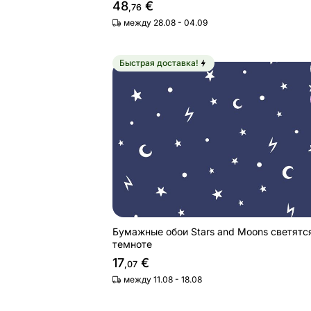
48
€
,76
между 28.08 - 04.09
Быстрая доставка!
Бумажные обои Stars and Moons све
Найдите похожие
Бумажные обои Stars and Moons светятс
темноте
17
€
,07
между 11.08 - 18.08