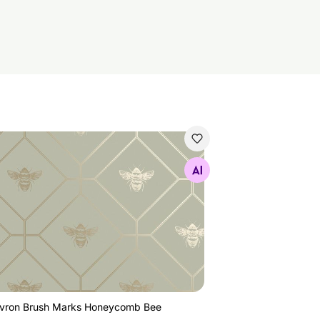
vron Brush Marks Honeycomb Bee
Найдите похожие
vron Brush Marks Honeycomb Bee