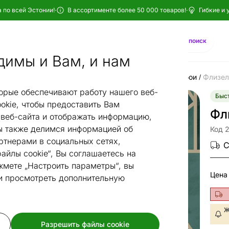
 по всей Эстонии!
·
В ассортименте более 50 000 товаров!
·
Гибкие и 
Найти
AI-поиск
димы и Вам, и нам
ары для интерьера
Oбои и декоративные панели
Обои
Флизел
/
/
/
орые обеспечивают работу нашего веб-
Быст
okie, чтобы предоставить Вам
Фл
веб-сайта и отображать информацию,
 также делимся информацией об
Код 
ртнерами в социальных сетях,
С
айлы cookie“, Вы соглашаетесь на
жмете „Настроить параметры“, вы
Цена
 и просмотреть дополнительную
Ж
Разрешить файлы cookie