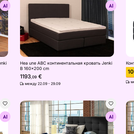
Найдите похожие
nki
Hea une ABC континентальная кровать Jenki
Кон
B 160x200 cm
10
1193
€
,09
м
между 22.09 - 29.09
Континентальная кровать
Кон
Найдите похожие