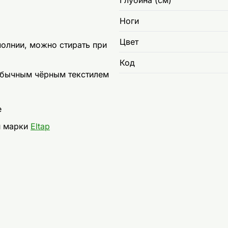
Глубина (см)
Ноги
Цвет
олнии, можно стирать при
Код
 обычным чёрным текстилем
е
и марки
Eltap