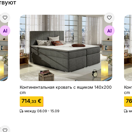
твуют
Континентальная кровать с ящиком 140x200 cm
Кон
Найдите похожие
Континентальная кровать с ящиком 140x200
Кон
cm
cm
714
€
76
,33
между 08.09 - 15.09
м