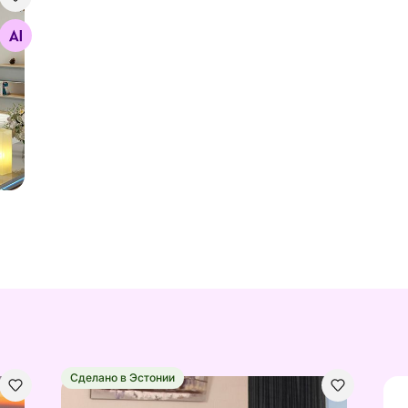
Сделано в Эстонии
ть Jenki B 160x200 cm
Hea une ABC континентальная кровать Jenki B 
Кон