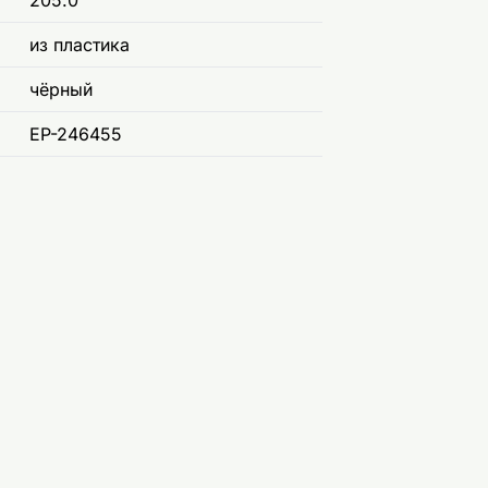
205.0
из пластика
чёрный
EP-246455