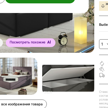
Ж
Выбе
Посмотреть похожие
Ставк
соста
услов
месяц
 все изображения товара
первый