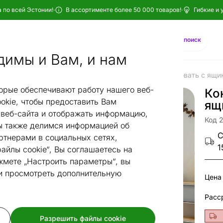
 по всей Эстонии!
·
В ассортименте более 50 000 товаров!
·
Гибкие и 
Найти
AI-поиск
димы и Вам, и нам
ати
Континентальные кровати
Континентальная кровать с ящ
/
/
орые обеспечивают работу нашего веб-
Ко
okie, чтобы предоставить Вам
ящ
веб-сайта и отображать информацию,
Код 
 также делимся информацией об
С
ртнерами в социальных сетях,
1
айлы cookie“, Вы соглашаетесь на
жмете „Настроить параметры“, вы
 и просмотреть дополнительную
Цена
Разрешить файлы cookie