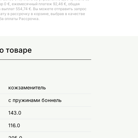
ор 0 €, ежемесячный платеж 92,46 €, общая
 выплат 554,74 €. Вы можете отправить запрос
лату в рассрочку в корзине, выбрав в качестве
ба оплаты Рассрочка.
о товаре
кожзаменитель
с пружинами боннель
143.0
116.0