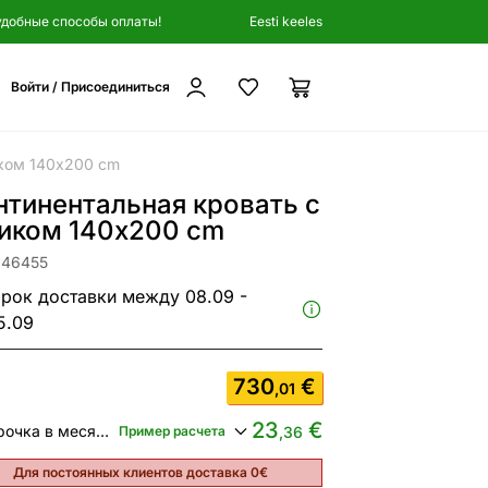
удобные способы оплаты!
Eesti keeles
Войти / Присоединиться
иком 140x200 cm
нтинентальная кровать с
иком 140x200 cm
246455
рок доставки между 08.09 -
5.09
730
€
,01
23
€
Рассрочка в месяц от
Пример расчета
,36
Для постоянных клиентов доставка 0€