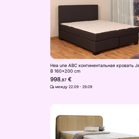
Найдите похожие
Hea une ABC континентальная кровать Je
B 160x200 cm
998
€
,87
между 22.09 - 29.09
Континентальная кровать Fly
Найдите похожие