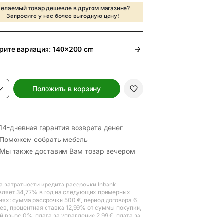
елаемый товар дешевле в другом магазине?
Запросите у нас более выгодную цену!
рите
вариация:
140x200 cm
Положить в корзину
14-дневная гарантия возврата денег
Поможем собрать мебель
Мы также доставим Вам товар вечером
а затратности кредита рассрочки Inbank
вляет 34,77% в год на следующих примерных
иях: сумма рассрочки 500 €, период договора 6
ев, процентная ставка 12,99% от суммы покупки,
 взнос 0%, плата за управление 2,99 €, плата за