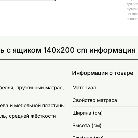
догов
сумма
на оп
спосо
ь с ящиком 140x200 cm информация 
Информация о товаре
 белья, пружинный матрас,
Материал
Свойство матраса
рева и мебельной пластины
Ширина (см)
ль, средней жёсткости
Высота (см)