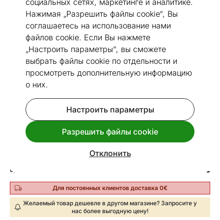
социальных сетях, маркетинге и аналитике.
Нажимая „Разрешить файлы cookie“, Вы
соглашаетесь на использование нами
файлов cookie. Если Вы нажмете
„Настроить параметры“, вы сможете
Посмотреть похожие
выбрать файлы cookie по отдельности и
просмотреть дополнительную информацию
о них.
Сделано в Эстонии
Декоративная подушка из
гобелена Viena 50x50 см
Настроить параметры
Код 194533
Разрешить файлы cookie
Срок доставки между 19.08 - 26.08
Отклонить
34
€
Цена
,71
Для постоянных клиентов доставка 0€
Желаемый товар дешевле в другом магазине? Запросите у
нас более выгодную цену!