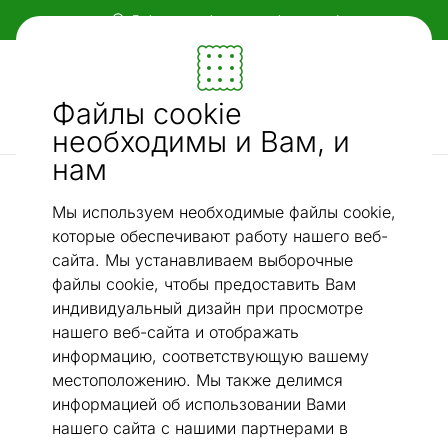
Гибкие и удобные способы оплаты!
Мебель и убранство - ON24
Файлы cookie
Ищи...
AI-поиск
необходимы и Вам, и
нам
Декоративные подушки
Декоративная подушка из гобелена Viena 50x50 см
/
Мы используем необходимые файлы cookie,
которые обеспечивают работу нашего веб-
сайта. Мы устанавливаем выборочные
файлы cookie, чтобы предоставить Вам
индивидуальный дизайн при просмотре
нашего веб-сайта и отображать
информацию, соответствующую вашему
местоположению. Мы также делимся
информацией об использовании Вами
нашего сайта с нашими партнерами в