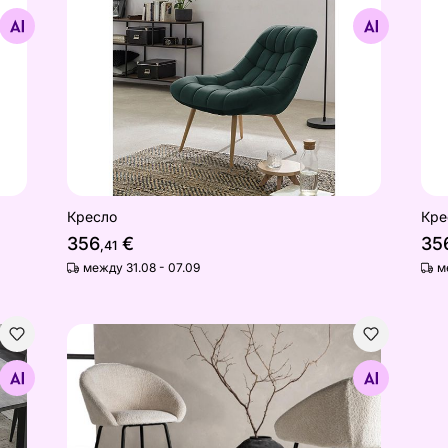
Найдите похожие
Кресло
Кре
356
€
35
,41
между 31.08 - 07.09
м
Стулья барные Velvet, 2 шт
Найдите похожие