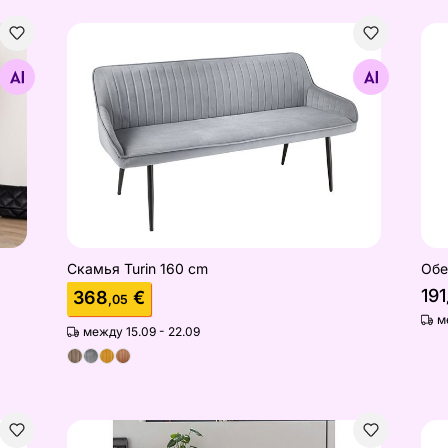
Скамья Turin 160 cm
Обе
Найдите похожие
Скамья Turin 160 cm
Обе
191
368
€
,05
м
между 15.09 - 22.09
Кресло
Кр