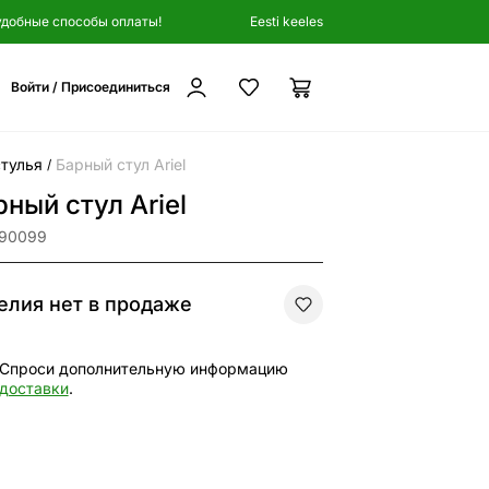
удобные способы оплаты!
Eesti keeles
Войти / Присоединиться
тулья
Барный стул Ariel
/
ный стул Ariel
190099
елия нет в продаже
Спроси дополнительную информацию
доставки
.