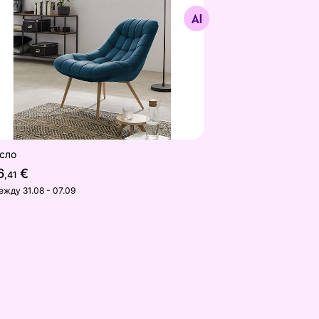
Найдите похожие
сло
6
€
,41
ежду 31.08 - 07.09