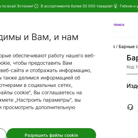
 по всей Эстонии!
·
В ассортименте более 50 000 товаров!
·
Гибкие и 
Найти
AI-поиск
димы и Вам, и нам
енные столы и стулья
Барные столы и барные стулья
Барные с
/
/
орые обеспечивают работу нашего веб-
Бар
okie, чтобы предоставить Вам
Код 
веб-сайта и отображать информацию,
 также делимся информацией об
ртнерами в социальных сетях,
Изд
айлы cookie“, Вы соглашаетесь на
жмете „Настроить параметры“, вы
 и просмотреть дополнительную
Разрешить файлы cookie