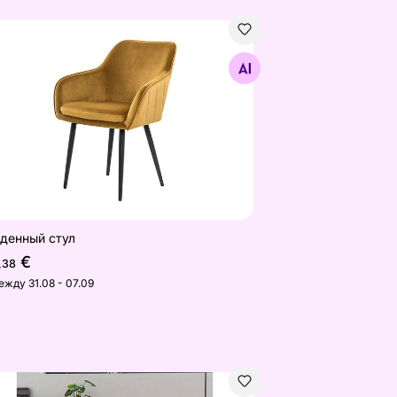
денный стул
Найдите похожие
денный стул
€
,38
ежду 31.08 - 07.09
есло