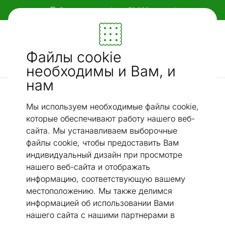
В ассортименте более 50 000 товаров!
Мебель и убранство - ON24
Файлы cookie
Ищи...
AI-поиск
необходимы и Вам, и
нам
газетницы
Держатель для газеты Walter
/
Мы используем необходимые файлы cookie,
которые обеспечивают работу нашего веб-
сайта. Мы устанавливаем выборочные
файлы cookie, чтобы предоставить Вам
индивидуальный дизайн при просмотре
нашего веб-сайта и отображать
информацию, соответствующую вашему
местоположению. Мы также делимся
информацией об использовании Вами
нашего сайта с нашими партнерами в