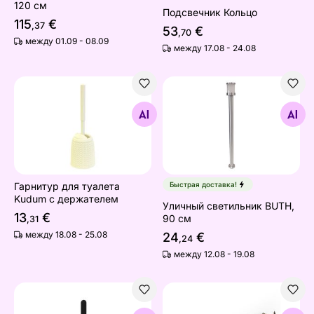
120 см
Подсвечник Кольцо
115
€
,37
53
€
,70
между 01.09 - 08.09
между 17.08 - 24.08
Гарнитур для туалета Kudum с держателем
Уличный светильник BUTH,
Найдите похожие
Найдите похожие
Гарнитур для туалета
Быстрая доставка!
Kudum с держателем
Уличный светильник BUTH,
13
€
90 см
,31
между 18.08 - 25.08
24
€
,24
между 12.08 - 19.08
Нож Barbecook Olivia 22 см
Вилка для гриля Barbecook