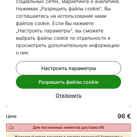
социальных сетях, маркетинге и аналитике.
Нажимая „Разрешить файлы cookie“, Вы
соглашаетесь на использование нами
файлов cookie. Если Вы нажмете
„Настроить параметры“, вы сможете
Перейти к слайду 1
Перейти к слайду 2
Перейти к слайду 3
Перейти к слайду 4
выбрать файлы cookie по отдельности и
Посмотреть похожие
просмотреть дополнительную информацию
о них.
Сделано в Эстонии
Быстрая доставка!
Настроить параметры
NARMA пластиковый ковер Hullo
caramel 70x350 см
Разрешить файлы cookie
Код 182682
Отклонить
Срок доставки между 13.08 - 20.08
96
€
Цена
Для постоянных клиентов доставка 0€
Желаемый товар дешевле в другом магазине? Запросите у