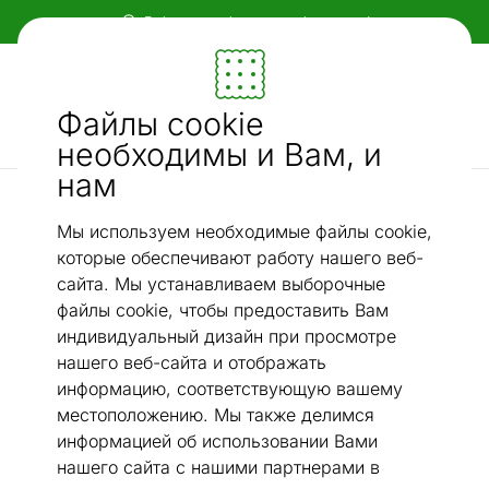
Гибкие и удобные способы оплаты!
Мебель и убранство - ON24
Файлы cookie
Ищи...
AI-поиск
необходимы и Вам, и
нам
Пластиковые ковры
NARMA пластиковый ковер Hullo caramel 70x350 см
/
Мы используем необходимые файлы cookie,
которые обеспечивают работу нашего веб-
сайта. Мы устанавливаем выборочные
файлы cookie, чтобы предоставить Вам
индивидуальный дизайн при просмотре
нашего веб-сайта и отображать
информацию, соответствующую вашему
местоположению. Мы также делимся
информацией об использовании Вами
нашего сайта с нашими партнерами в